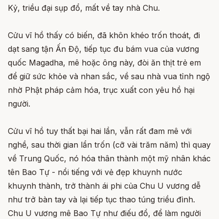
Kỷ, triều đại sụp đổ, mất về tay nhà Chu.
Cửu vĩ hồ thấy có biến, đã khôn khéo trốn thoát, đi
dạt sang tận Ấn Độ, tiếp tục đu bám vua của vương
quốc Magadha, mê hoặc ông này, đòi ăn thịt trẻ em
để giữ sức khỏe và nhan sắc, về sau nhà vua tỉnh ngộ
nhờ Phật pháp cảm hóa, trục xuất con yêu hồ hại
người.
Cửu vĩ hồ tuy thất bại hai lần, vẫn rất đam mê với
nghề, sau thời gian lẩn trốn (cỡ vài trăm năm) thì quay
về Trung Quốc, nó hóa thân thành một mỹ nhân khác
tên Bao Tự - nổi tiếng với vẻ đẹp khuynh nước
khuynh thành, trở thành ái phi của Chu U vương dễ
như trở bàn tay và lại tiếp tục thao túng triều đình.
Chu U vương mê Bao Tự như điếu đổ, để làm người