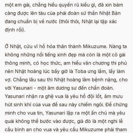
một em gái, chẳng hiểu quyến rũ kiểu gì, đã xin bám
càng được lên tàu của phái đoàn sứ thần Nhật Bản
đang chuẩn bị về nước (thôi thôi, Nhật lại tập xác
định rồi).
Ở Nhật, cửu vĩ hồ hóa thân thành Mikuzume. Nàng ta
không những nổi tiếng xinh đẹp mà còn là một cô gái
thông minh, có học thức, am hiểu văn chương thi phú
nên Nhật hoàng lúc bấy giờ là Toba ưng lắm, lấy làm
vợ. Chẳng lâu sau thì Nhật hoàng lâm bệnh nặng, cho
vời Yasunari - một âm dương sư đến chẩn đoán.
Yasunari nhận ra ghệ vua là yêu hồ đội lốt, âm mưu
hút sinh khí của vua để sau này chiếm ngôi. Để chứng
minh cho vua tin, Yasunari lập ra một ấn chú mà yêu
quái không thể bước vào được, giả đò là một nghi lễ
cầu bình an cho vua và yêu cầu Mikuzume phải tham