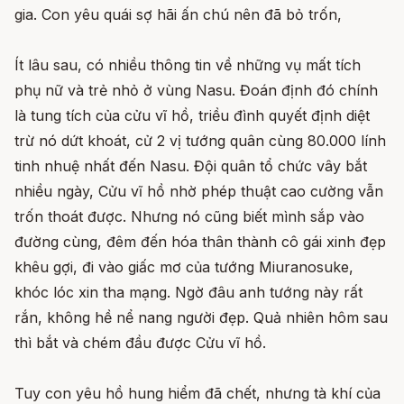
gia. Con yêu quái sợ hãi ấn chú nên đã bỏ trốn,
Ít lâu sau, có nhiều thông tin về những vụ mất tích
phụ nữ và trẻ nhỏ ở vùng Nasu. Đoán định đó chính
là tung tích của cửu vĩ hồ, triều đình quyết định diệt
trừ nó dứt khoát, cử 2 vị tướng quân cùng 80.000 lính
tinh nhuệ nhất đến Nasu. Đội quân tổ chức vây bắt
nhiều ngày, Cửu vĩ hồ nhờ phép thuật cao cường vẫn
trốn thoát được. Nhưng nó cũng biết mình sắp vào
đường cùng, đêm đến hóa thân thành cô gái xinh đẹp
khêu gợi, đi vào giấc mơ của tướng Miuranosuke,
khóc lóc xin tha mạng. Ngờ đâu anh tướng này rất
rắn, không hề nể nang người đẹp. Quả nhiên hôm sau
thì bắt và chém đầu được Cửu vĩ hồ.
Tuy con yêu hồ hung hiểm đã chết, nhưng tà khí của