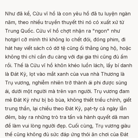
Như đã kể, Cửu vĩ hồ là con yêu hồ đã tu luyện ngàn
năm, theo nhiều truyền thuyết thì nó có xuất xứ từ
Trung Quốc. Cửu vĩ hồ chợt nhận ra "ngon" như
hotgirl cỡ mình thì không lo chết đói, đóng phim, đi
hát hay viết sách có dở tệ cũng ối thằng ủng hộ, hoặc
không thì chỉ cần đu càng với đại gia thì cũng đủ ấm
rồi. Thế là Cửu vĩ hồ khôn khéo luồn lách, lấy bí danh
là Đát Kỷ, lọt vào mắt xanh của vua nhà Thương là
Trụ vương, nghiễm nhiên trở thành ái phi được sủng
ái, dưới một người mà trên vạn người. Trụ vương đam
mê Đát Kỷ như bị bỏ bùa, không thiết triều chính, giết
trung thần, lại chiều theo Đát Kỷ, pạt-ty cả ngày lẫn
đêm, bày ra những trò tra tấn và hành quyết dã man
để làm vui lòng người đẹp. Cuối cùng, Trụ vương giàu
thế cũng không đủ sức đáp ứng thói ăn chơi của Đát