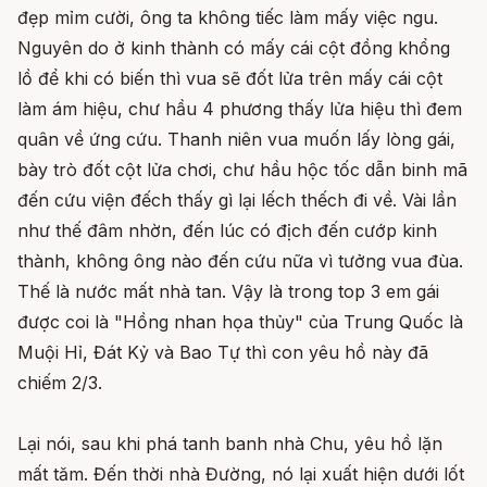
đẹp mỉm cười, ông ta không tiếc làm mấy việc ngu.
Nguyên do ở kinh thành có mấy cái cột đồng khổng
lồ để khi có biến thì vua sẽ đốt lửa trên mấy cái cột
làm ám hiệu, chư hầu 4 phương thấy lửa hiệu thì đem
quân về ứng cứu. Thanh niên vua muốn lấy lòng gái,
bày trò đốt cột lửa chơi, chư hầu hộc tốc dẫn binh mã
đến cứu viện đếch thấy gì lại lếch thếch đi về. Vài lần
như thế đâm nhờn, đến lúc có địch đến cướp kinh
thành, không ông nào đến cứu nữa vì tưởng vua đùa.
Thế là nước mất nhà tan. Vậy là trong top 3 em gái
được coi là "Hồng nhan họa thủy" của Trung Quốc là
Muội Hỉ, Đát Kỷ và Bao Tự thì con yêu hồ này đã
chiếm 2/3.
Lại nói, sau khi phá tanh banh nhà Chu, yêu hồ lặn
mất tăm. Đến thời nhà Đường, nó lại xuất hiện dưới lốt