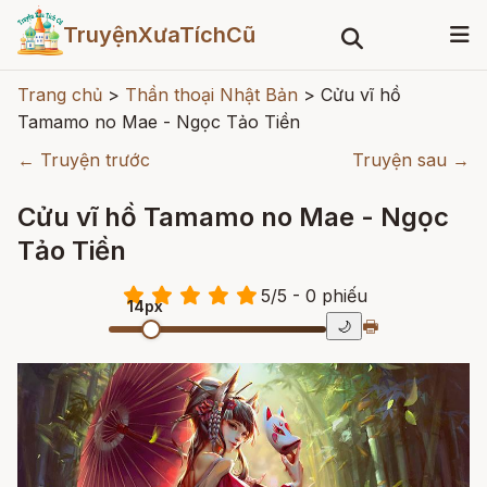
TruyệnXưaTíchCũ
Trang chủ
>
Thần thoại Nhật Bản
>
Cửu vĩ hồ
Tamamo no Mae - Ngọc Tảo Tiền
← Truyện trước
Truyện sau →
Cửu vĩ hồ Tamamo no Mae - Ngọc
Tảo Tiền
5
/
5
- 0
phiếu
14px
🖶
🌙