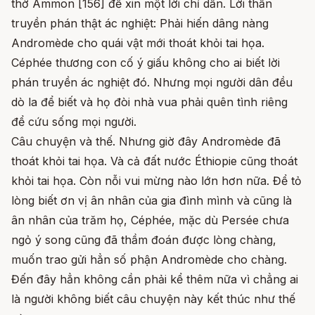
thờ Ammon [156] để xin một lời chỉ dẫn. Lời thần
truyền phán thật ác nghiệt: Phải hiến dâng nàng
Andromède cho quái vật mới thoát khỏi tai họa.
Céphée thương con cố ý giấu không cho ai biết lời
phán truyền ác nghiệt đó. Nhưng mọi người dân đều
dò la để biết và họ đòi nhà vua phải quên tình riêng
để cứu sống mọi người.
Câu chuyện và thế. Nhưng giờ đây Andromède đã
thoát khỏi tai họa. Và cả đất nước Éthiopie cũng thoát
khỏi tai họa. Còn nỗi vui mừng nào lớn hơn nữa. Để tỏ
lòng biết ơn vị ân nhân của gia đình mình và cũng là
ân nhân của trăm họ, Céphée, mặc dù Persée chưa
ngỏ ý song cũng đã thầm đoán được lòng chàng,
muốn trao gửi hẳn số phận Andromède cho chàng.
Đến đây hẳn không cần phải kể thêm nữa vì chẳng ai
là người không biết câu chuyện này kết thúc như thế