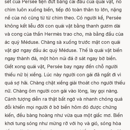
sét của Persée tiện đứt băng cái đầu của quái vật, nó
chìm luôn xuống biển, tiếp đó toàn thân to lớn, nặng
nề của nó cũng từ từ chìm theo. Có người kể, Persée
không kết liễu đời con quái vật bằng thanh gươm dài
và cong của thần Hermès trao cho, mà bằng đầu của
ác quỷ Méduse. Chàng sà xuống trước mặt con quái
vật giơ ngay đầu ác quỷ Méduse. Thế là quái vật biến
ngay thành đá, một hòn núi đá ở sát ngay bờ biển.
Giết xong quái vật, Persée bay ngay đến chỗ người
thiếu nữ bị xiềng. Lúc này người con gái đã ngất đi vì
quá sợ hãi. Chàng chặt xiềng giải thoát cho người thiếu
nữ. Chàng ôm người con gái vào lòng, lay gọi nàng.
Cảnh tượng diễn ra thật bất ngờ và nhanh chóng quá
đỗi khiến mọi người ở bờ biển hôm đó được chứng
kiến, đều bàng hoàng như vừa qua một giấc mơ. Biển
khơi tung sóng như mừng rỡ với họ và gió, sóng hòa