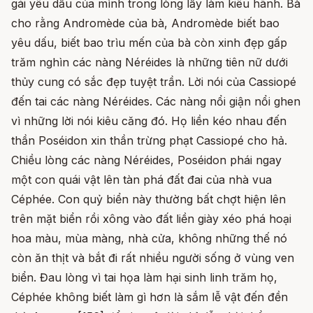
gái yêu dấu của mình trong lòng lấy làm kiêu hãnh. Bà
cho rằng Andromède của bà, Andromède biết bao
yêu dấu, biết bao trìu mến của bà còn xinh đẹp gấp
trăm nghìn các nàng Néréides là những tiên nữ dưới
thủy cung có sắc đẹp tuyệt trần. Lời nói của Cassiopé
đến tai các nàng Néréides. Các nàng nổi giận nổi ghen
vì những lời nói kiêu căng đó. Họ liền kéo nhau đến
thần Poséidon xin thần trừng phạt Cassiopé cho hả.
Chiều lòng các nàng Néréides, Poséidon phái ngay
một con quái vật lên tàn phá đất đai của nhà vua
Céphée. Con quỷ biển này thường bất chợt hiện lên
trên mặt biển rồi xông vào đất liền giày xéo phá hoại
hoa màu, mùa màng, nhà cửa, không những thế nó
còn ăn thịt và bắt đi rất nhiều người sống ở vùng ven
biển. Đau lòng vì tai họa làm hại sinh linh trăm họ,
Céphée không biết làm gì hơn là sắm lễ vật đến đền