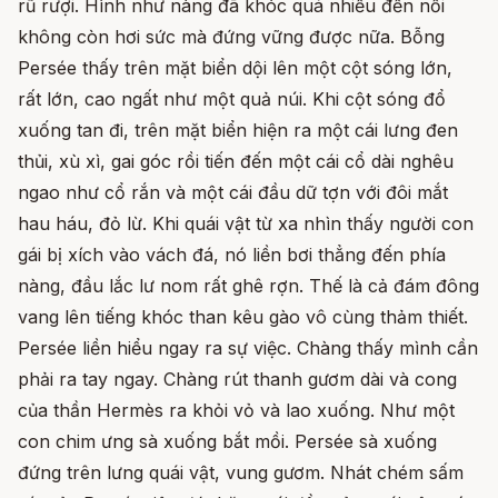
rũ rượi. Hình như nàng đã khóc quá nhiều đến nỗi
không còn hơi sức mà đứng vững được nữa. Bỗng
Persée thấy trên mặt biển dội lên một cột sóng lớn,
rất lớn, cao ngất như một quả núi. Khi cột sóng đổ
xuống tan đi, trên mặt biển hiện ra một cái lưng đen
thủi, xù xì, gai góc rồi tiến đến một cái cổ dài nghêu
ngao như cổ rắn và một cái đầu dữ tợn với đôi mắt
hau háu, đỏ lừ. Khi quái vật từ xa nhìn thấy người con
gái bị xích vào vách đá, nó liền bơi thẳng đến phía
nàng, đầu lắc lư nom rất ghê rợn. Thế là cả đám đông
vang lên tiếng khóc than kêu gào vô cùng thảm thiết.
Persée liền hiểu ngay ra sự việc. Chàng thấy mình cần
phải ra tay ngay. Chàng rút thanh gươm dài và cong
của thần Hermès ra khỏi vỏ và lao xuống. Như một
con chim ưng sà xuống bắt mồi. Persée sà xuống
đứng trên lưng quái vật, vung gươm. Nhát chém sấm