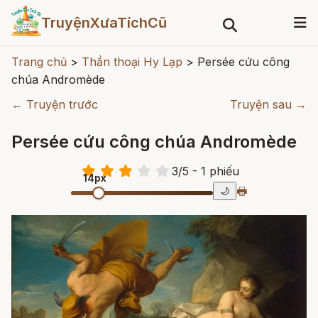
TruyệnXưaTíchCũ
Trang chủ
>
Thần thoại Hy Lạp
>
Persée cứu công
chúa Andromède
← Truyện trước
Truyện sau →
Persée cứu công chúa Andromède
3
/
5
- 1
phiếu
14px
🖶
🌙