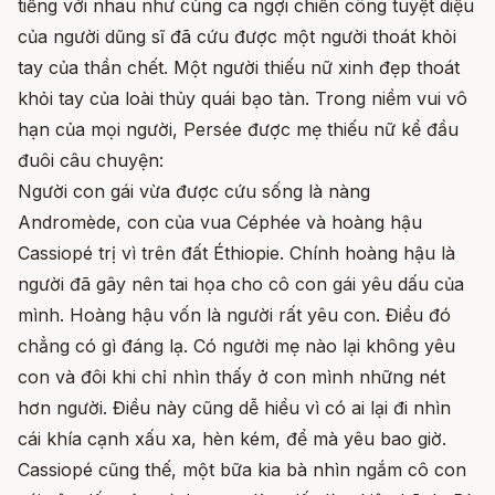
tiếng với nhau như cùng ca ngợi chiến công tuyệt diệu
của người dũng sĩ đã cứu được một người thoát khỏi
tay của thần chết. Một người thiếu nữ xinh đẹp thoát
khỏi tay của loài thủy quái bạo tàn. Trong niềm vui vô
hạn của mọi người, Persée được mẹ thiếu nữ kể đầu
đuôi câu chuyện:
Người con gái vừa được cứu sống là nàng
Andromède, con của vua Céphée và hoàng hậu
Cassiopé trị vì trên đất Éthiopie. Chính hoàng hậu là
người đã gây nên tai họa cho cô con gái yêu dấu của
mình. Hoàng hậu vốn là người rất yêu con. Điều đó
chẳng có gì đáng lạ. Có người mẹ nào lại không yêu
con và đôi khi chỉ nhìn thấy ở con mình những nét
hơn người. Điều này cũng dễ hiểu vì có ai lại đi nhìn
cái khía cạnh xấu xa, hèn kém, để mà yêu bao giờ.
Cassiopé cũng thế, một bữa kia bà nhìn ngắm cô con