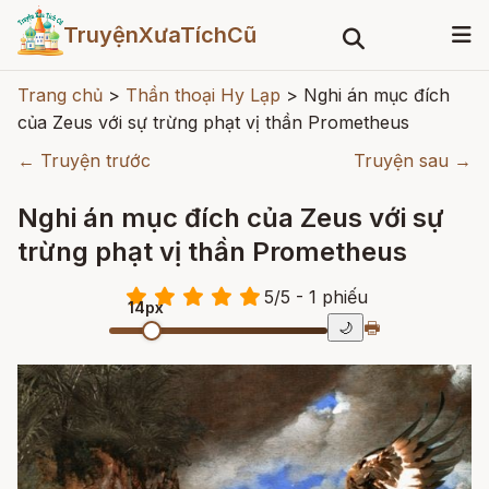
TruyệnXưaTíchCũ
Trang chủ
>
Thần thoại Hy Lạp
>
Nghi án mục đích
của Zeus với sự trừng phạt vị thần Prometheus
← Truyện trước
Truyện sau →
Nghi án mục đích của Zeus với sự
trừng phạt vị thần Prometheus
5
/
5
- 1
phiếu
14px
🖶
🌙