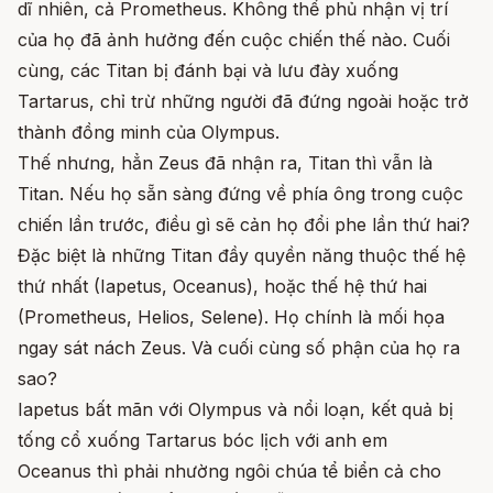
dĩ nhiên, cả Prometheus. Không thể phủ nhận vị trí
của họ đã ảnh hưởng đến cuộc chiến thế nào. Cuối
cùng, các Titan bị đánh bại và lưu đày xuống
Tartarus, chỉ trừ những người đã đứng ngoài hoặc trở
thành đồng minh của Olympus.
Thế nhưng, hẳn Zeus đã nhận ra, Titan thì vẫn là
Titan. Nếu họ sẵn sàng đứng về phía ông trong cuộc
chiến lần trước, điều gì sẽ cản họ đổi phe lần thứ hai?
Đặc biệt là những Titan đầy quyền năng thuộc thế hệ
thứ nhất (Iapetus, Oceanus), hoặc thế hệ thứ hai
(Prometheus, Helios, Selene). Họ chính là mối họa
ngay sát nách Zeus. Và cuối cùng số phận của họ ra
sao?
Iapetus bất mãn với Olympus và nổi loạn, kết quả bị
tống cổ xuống Tartarus bóc lịch với anh em
Oceanus thì phải nhường ngôi chúa tể biển cả cho