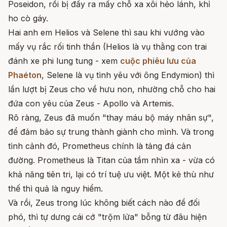
Poseidon, rồi bị đẩy ra mấy chỗ xa xôi hẻo lánh, khỉ
ho cò gáy.
Hai anh em Helios và Selene thì sau khi vướng vào
mấy vụ rắc rối tinh thần (Helios là vụ thằng con trai
đánh xe phi lung tung - xem
cuộc phiêu lưu của
Phaéton
, Selene là vụ tình yêu với ông Endymion) thì
lần lượt bị Zeus cho về hưu non, nhường chỗ cho hai
đứa con yêu của Zeus - Apollo và Artemis.
Rõ ràng, Zeus đã muốn "thay máu bộ máy nhân sự",
để đảm bảo sự trung thành giành cho mình. Và trong
tình cảnh đó, Prometheus chính là tảng đá cản
đường. Prometheus là Titan của tầm nhìn xa - vừa có
khả năng tiên tri, lại có trí tuệ ưu việt. Một kẻ thù như
thế thì quả là nguy hiểm.
Và rồi, Zeus trong lúc không biết cách nào để đối
phó, thì tự dưng cái cớ "trộm lửa" bỗng từ đâu hiện