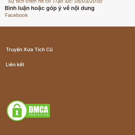
Sự tích chim hít cô
(Tạo lúc: 05/03/2015)
Bình luận hoặc góp ý về nội dung
Facebook
Truyện Xưa Tích Cũ
Cổ tích Việt Nam
Liên kết
Lịch vạn niên
Hà Nội cũ - Món ngon Hà Nội
Truyện kiếm hiệp - Ngôn tình
Download - Tải Miễn Phí