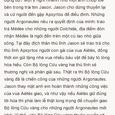
đụng độ? Một ý nghĩ nhanh như một ánh chớp lóe
bên trong trái tim Jason. Jason cho dừng thuyền lại
và cử người đến gặp Apsyrtos để điều đình. Những
người Argonautes nêu ra quyết định của mình: trao
trả Médée cho những người Colchide, địa điểm đón
nhận Médée là ngôi đền trên một cù lao nhỏ giữa
sông. Tại đây đích thân thủ lĩnh Jason sẽ trao trả cho
thủ lĩnh Apsyrtos người con gái của vua Aiétès, đồng
thời xin gửi tặng nhà vua nhiều báu vật để bày tỏ lòng
hòa hiếu. Còn Bộ lông Cừu vàng hai thủ lĩnh sẽ
thương nghị và phân giải sau. Thật ra thì Bộ lông Cừu
vàng đã là chiến công của những người Argonautes.
Jason thay mặt anh em hoàn thành những công việc
của vua Aiétès giao, và như vậy nếu Aiétès giữ đúng
lời hứa thì phải làm lễ thật long trọng để chuyển giao
Bộ lông Cừu vàng cho những người Argonautes mới