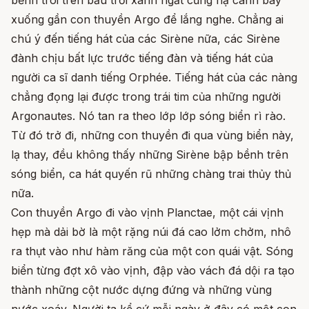
bềnh trôi trên bầu trời xanh ngắt cũng hạ cánh bay
xuống gần con thuyền Argo để lắng nghe. Chẳng ai
chú ý đến tiếng hát của các Sirène nữa, các Sirène
đành chịu bất lực trước tiếng đàn và tiếng hát của
người ca sĩ danh tiếng Orphée. Tiếng hát của các nàng
chẳng đọng lại được trong trái tim của những người
Argonautes. Nó tan ra theo lớp lớp sóng biển rì rào.
Từ đó trở đi, những con thuyền đi qua vùng biển này,
lạ thay, đều không thấy những Sirène bập bềnh trên
sóng biển, ca hát quyến rũ những chàng trai thủy thủ
nữa.
Con thuyền Argo đi vào vịnh Planctae, một cái vịnh
hẹp mà dải bờ là một rặng núi đá cao lởm chởm, nhô
ra thụt vào như hàm răng của một con quái vật. Sóng
biển từng đợt xô vào vịnh, đập vào vách đá dội ra tạo
thành những cột nước dựng đứng và những vùng