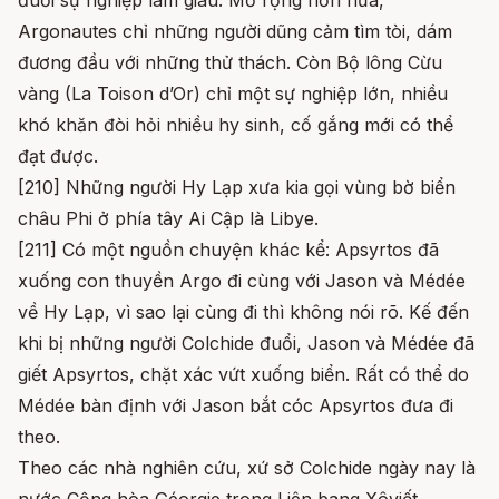
đuổi sự nghiệp làm giàu. Mở rộng hơn nữa,
Argonautes chỉ những người dũng cảm tìm tòi, dám
đương đầu với những thử thách. Còn Bộ lông Cừu
vàng (La Toison d’Or) chỉ một sự nghiệp lớn, nhiều
khó khăn đòi hỏi nhiều hy sinh, cố gắng mới có thể
đạt được.
[210] Những người Hy Lạp xưa kia gọi vùng bờ biển
châu Phi ở phía tây Ai Cập là Libye.
[211] Có một nguồn chuyện khác kể: Apsyrtos đã
xuống con thuyền Argo đi cùng với Jason và Médée
về Hy Lạp, vì sao lại cùng đi thì không nói rõ. Kế đến
khi bị những người Colchide đuổi, Jason và Médée đã
giết Apsyrtos, chặt xác vứt xuống biển. Rất có thể do
Médée bàn định với Jason bắt cóc Apsyrtos đưa đi
theo.
Theo các nhà nghiên cứu, xứ sở Colchide ngày nay là