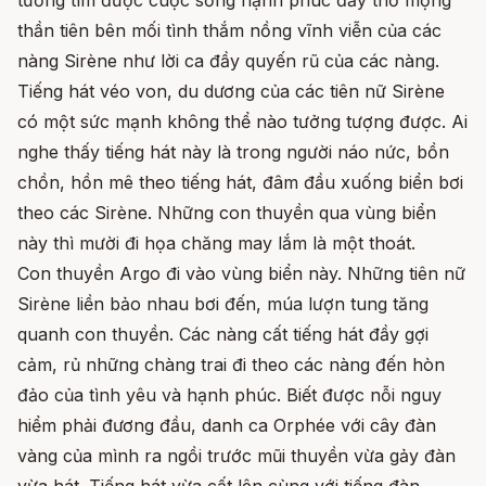
tưởng tìm được cuộc sống hạnh phúc đầy thơ mộng
thần tiên bên mối tình thắm nồng vĩnh viễn của các
nàng Sirène như lời ca đầy quyến rũ của các nàng.
Tiếng hát véo von, du dương của các tiên nữ Sirène
có một sức mạnh không thể nào tưởng tượng được. Ai
nghe thấy tiếng hát này là trong người náo nức, bồn
chồn, hồn mê theo tiếng hát, đâm đầu xuống biển bơi
theo các Sirène. Những con thuyền qua vùng biển
này thì mười đi họa chăng may lắm là một thoát.
Con thuyền Argo đi vào vùng biển này. Những tiên nữ
Sirène liền bảo nhau bơi đến, múa lượn tung tăng
quanh con thuyền. Các nàng cất tiếng hát đầy gợi
cảm, rủ những chàng trai đi theo các nàng đến hòn
đảo của tình yêu và hạnh phúc. Biết được nỗi nguy
hiểm phải đương đầu, danh ca Orphée với cây đàn
vàng của mình ra ngồi trước mũi thuyền vừa gảy đàn