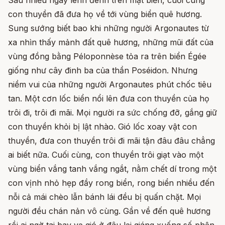
Sau nhiều ngày lênh đênh trên mặt biển, cuối cùng
con thuyền đã đưa họ về tới vùng biển quê hương.
Sung sướng biết bao khi những người Argonautes từ
xa nhìn thấy mảnh đất quê hương, những mũi đất của
vùng đồng bằng Péloponnèse tỏa ra trên biển Égée
giống như cây đinh ba của thần Poséidon. Nhưng
niềm vui của những người Argonautes phút chốc tiêu
tan. Một cơn lốc biển nổi lên đưa con thuyền của họ
trôi đi, trôi đi mãi. Mọi người ra sức chống đỡ, gắng giữ
con thuyền khỏi bị lật nhào. Gió lốc xoay vật con
thuyền, đưa con thuyền trôi đi mãi tận đâu đâu chẳng
ai biết nữa. Cuối cùng, con thuyền trôi giạt vào một
vùng biển vắng tanh vắng ngắt, nằm chết dí trong một
con vịnh nhỏ hẹp đầy rong biển, rong biển nhiều đến
nỗi cả mái chèo lẫn bánh lái đều bị quấn chặt. Mọi
người đều chán nản vô cùng. Gần về đến quê hương