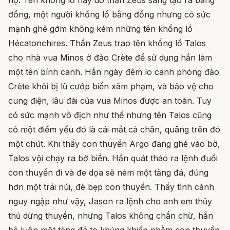
họ. Tên khổng lồ này do thần Zeus sáng tạo ra bằng
đồng, một người khổng lồ bằng đồng nhưng có sức
mạnh ghê gớm không kém những tên khổng lồ
Hécatonchires. Thần Zeus trao tên khổng lồ Talos
cho nhà vua Minos ở đảo Crète để sử dụng hắn làm
một tên bính canh. Hắn ngày đêm lo canh phòng đảo
Crète khỏi bị lũ cướp biển xâm phạm, và bảo vệ cho
cung điện, lâu đài của vua Minos được an toàn. Tuy
có sức mạnh vô địch như thế nhưng tên Talos cũng
có một điểm yếu đó là cái mắt cá chân, quãng trên đó
một chút. Khi thấy con thuyền Argo đang ghé vào bờ,
Talos vội chạy ra bờ biển. Hắn quát tháo ra lệnh đuổi
con thuyền đi và đe dọa sẽ ném một tảng đá, đúng
hơn một trái núi, đè bẹp con thuyền. Thấy tình cảnh
nguy ngập như vậy, Jason ra lệnh cho anh em thủy
thủ dừng thuyền, nhưng Talos không chần chừ, hắn