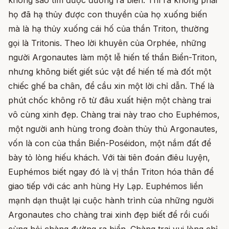
không sao tìm được đường ra biển. Thì ra không phải
họ đã hạ thủy được con thuyền của họ xuống biến
mà là hạ thủy xuống cái hố của thần Triton, thường
gọi là Tritonis. Theo lời khuyên của Orphée, những
người Argonautes làm một lễ hiến tế thần Biển-Triton,
nhưng không biết giết súc vật để hiến tế mà đốt một
chiếc ghế ba chân, để cầu xin một lời chỉ dẫn. Thế là
phút chốc không rõ từ đâu xuất hiện một chàng trai
vô cùng xinh đẹp. Chàng trai này trao cho Euphémos,
một người anh hùng trong đoàn thủy thủ Argonautes,
vốn là con của thần Biển-Poséidon, một nắm đất để
bày tỏ lòng hiếu khách. Với tài tiên đoán điêu luyện,
Euphémos biết ngay đó là vị thần Triton hóa thân để
giao tiếp với các anh hùng Hy Lạp. Euphémos liền
mạnh dạn thuật lại cuộc hành trình của những người
Argonautes cho chàng trai xinh đẹp biết để rồi cuối