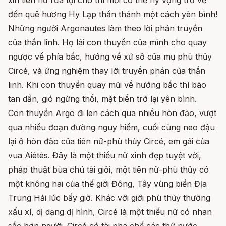
xin tiên nữ rửa tội cho thì mới có thể hy vọng trở về
đến quê hương Hy Lạp thần thánh một cách yên bình!
Những người Argonautes làm theo lời phán truyền
của thần linh. Họ lái con thuyền của mình cho quay
ngược về phía bắc, hướng về xứ sở của mụ phù thủy
Circé, và ứng nghiệm thay lời truyền phán của thần
linh. Khi con thuyền quay mũi về hướng bắc thì bão
tan dần, gió ngừng thổi, mặt biển trở lại yên bình.
Con thuyền Argo đi len cách qua nhiều hòn đảo, vượt
qua nhiều đoạn đường nguy hiểm, cuối cùng neo đậu
lại ở hòn đảo của tiên nữ-phù thủy Circé, em gái của
vua Aiétès. Đây là một thiếu nữ xinh đẹp tuyệt vời,
pháp thuật bùa chú tài giỏi, một tiên nữ-phù thủy có
một không hai của thế giới Đông, Tây vùng biển Địa
Trung Hải lúc bấy giờ. Khác với giới phù thủy thường
xấu xí, dị dạng dị hình, Circé là một thiếu nữ có nhan