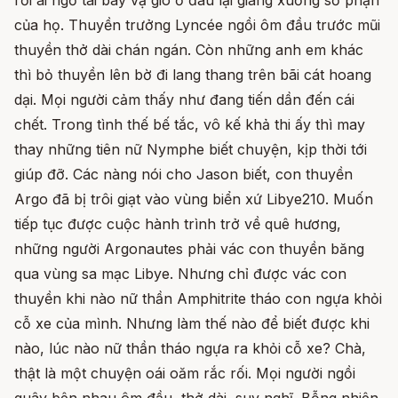
rồi ai ngờ tai bay vạ gió ở đâu lại giáng xuống số phận
của họ. Thuyền trưởng Lyncée ngồi ôm đầu trước mũi
thuyền thở dài chán ngán. Còn những anh em khác
thì bỏ thuyền lên bờ đi lang thang trên bãi cát hoang
dại. Mọi người cảm thấy như đang tiến dần đến cái
chết. Trong tình thế bế tắc, vô kế khả thi ấy thì may
thay những tiên nữ Nymphe biết chuyện, kịp thời tới
giúp đỡ. Các nàng nói cho Jason biết, con thuyền
Argo đã bị trôi giạt vào vùng biển xứ Libye210. Muốn
tiếp tục được cuộc hành trình trở về quê hương,
những người Argonautes phải vác con thuyền băng
qua vùng sa mạc Libye. Nhưng chỉ được vác con
thuyền khi nào nữ thần Amphitrite tháo con ngựa khỏi
cỗ xe của mình. Nhưng làm thế nào để biết được khi
nào, lúc nào nữ thần tháo ngựa ra khỏi cỗ xe? Chà,
thật là một chuyện oái oăm rắc rối. Mọi người ngồi