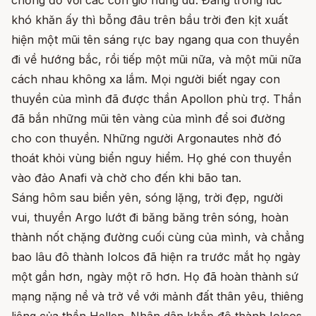
chống đỡ với các cơn gió hung dữ. Đang trong lúc
khó khăn ấy thì bỗng đâu trên bầu trời đen kịt xuất
hiện một mũi tên sáng rực bay ngang qua con thuyền
đi về hướng bắc, rồi tiếp một mũi nữa, và một mũi nữa
cách nhau không xa lắm. Mọi người biết ngay con
thuyền của mình đã được thần Apollon phù trợ. Thần
đã bắn những mũi tên vàng của mình để soi đường
cho con thuyền. Những người Argonautes nhờ đó
thoát khỏi vùng biển nguy hiểm. Họ ghé con thuyền
vào đảo Anafi và chờ cho đến khi bão tan.
Sáng hôm sau biển yên, sóng lặng, trời đẹp, người
vui, thuyền Argo lướt đi băng băng trên sóng, hoàn
thành nốt chặng đường cuối cùng của mình, và chẳng
bao lâu đô thành Iolcos đã hiện ra trước mắt họ ngày
một gần hơn, ngày một rõ hơn. Họ đã hoàn thành sứ
mạng nặng nề và trở về với mảnh đất thân yêu, thiêng