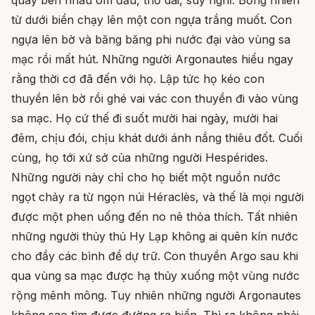
quây bên nhau ôm đầu, thở dài, suy nghĩ. Bỗng nhiên
từ dưới biển chạy lên một con ngựa trắng muốt. Con
ngựa lên bờ và băng băng phi nước đại vào vùng sa
mạc rồi mất hút. Những người Argonautes hiểu ngay
rằng thời cơ đã đến với họ. Lập tức họ kéo con
thuyền lên bờ rồi ghé vai vác con thuyền đi vào vùng
sa mạc. Họ cứ thế đi suốt mười hai ngày, mười hai
đêm, chịu đói, chịu khát dưới ánh nắng thiêu đốt. Cuối
cùng, họ tới xứ sở của những người Hespérides.
Những người này chỉ cho họ biết một nguồn nước
ngọt chảy ra từ ngọn núi Héraclès, và thế là mọi người
được một phen uống đến no nê thỏa thích. Tất nhiên
những người thủy thủ Hy Lạp không ai quên kín nước
cho đầy các bình để dự trữ. Con thuyền Argo sau khi
qua vùng sa mạc được hạ thủy xuống một vùng nước
rộng mênh mông. Tuy nhiên những người Argonautes