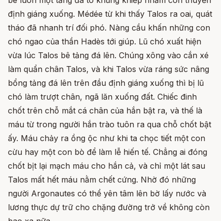
bê luôn một tảng đá to khủng khiếp nhằm con thuyền
định giáng xuống. Médée từ khi thấy Talos ra oai, quát
tháo đã nhanh trí đối phó. Nàng cầu khấn những con
chó ngao của thần Hadès tới giúp. Lũ chó xuất hiện
vừa lúc Talos bê tảng đá lên. Chúng xông vào cắn xé
làm quẩn chân Talos, và khi Talos vừa ráng sức nâng
bổng tảng đá lên trên đầu định giáng xuống thì bị lũ
chó làm trượt chân, ngã lăn xuống đất. Chiếc đinh
chốt trên chỗ mắt cá chân của hắn bật ra, và thế là
máu từ trong người hắn trào tuôn ra qua chỗ chốt bật
ấy. Máu chảy ra ồng ộc như khi ta chọc tiết một con
cừu hay một con bò để làm lễ hiến tế. Chẳng ai đóng
chốt bịt lại mạch máu cho hắn cả, và chỉ một lát sau
Talos mất hết máu nằm chết cứng. Nhờ đó những
người Argonautes có thể yên tâm lên bờ lấy nước và
lương thực dự trữ cho chặng đường trở về không còn