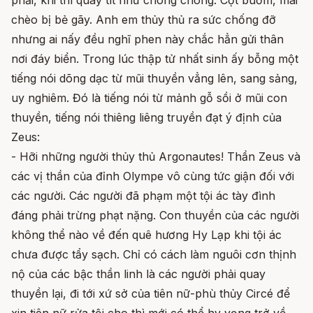
phải, khi thì quay tít như chong chóng. Cột buồm, mái
chèo bị bẻ gãy. Anh em thủy thủ ra sức chống đỡ
nhưng ai nấy đều nghĩ phen này chắc hẳn gửi thân
nơi đáy biển. Trong lúc thập tử nhất sinh ấy bỗng một
tiếng nói dõng dạc từ mũi thuyền vẳng lên, sang sảng,
uy nghiêm. Đó là tiếng nói từ mảnh gỗ sồi ở mũi con
thuyền, tiếng nói thiêng liêng truyền đạt ý định của
Zeus:
- Hỡi những người thủy thủ Argonautes! Thần Zeus và
các vị thần của đỉnh Olympe vô cùng tức giận đối với
các người. Các người đã phạm một tội ác tày đình
đáng phải trừng phạt nặng. Con thuyền của các người
không thể nào về đến quê hương Hy Lạp khi tội ác
chưa được tẩy sạch. Chỉ có cách làm nguôi cơn thịnh
nộ của các bậc thần linh là các người phải quay
thuyền lại, đi tới xứ sở của tiên nữ-phù thủy Circé để