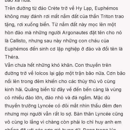
bao xa nữa.
Trên đường từ đảo Crète trở về Hy Lạp, Euphémos
không may đánh rơi mất nắm đất của thần Triton trao
tặng, rơi xuống biển. Từ nắm đất này mọc lên một
hòn đảo mà những người Argonautes đặt tên cho nó
là Callisto, nhưng sau này những con cháu của
Euphémos đến sinh cơ lập nghiệp ở đảo và đổi tên là
Théra.
Vẫn chưa hết những khó khăn. Con thuyền trên
đường trở về Iolcos lại gặp một trận bão nữa. Cơn bão
nổi lên trong đêm khiến cho các thủy thủ vô cùng
kinh hãi. Quãng biển từ đây về đến bến cảng là vùng
có nhiều đảo lớn, đảo nhỏ và đá ngầm. Mặc dù
thuyền trưởng Lyncée có đôi mắt nhìn thấu đêm đen
nhưng mọi người vẫn rất lo sợ. Bản thân Lyncée cũng
vô cùng lo lắng vì chàng còn phải lo chỉ huy anh em