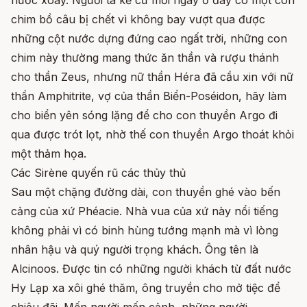
nước xoáy. Người ta kể cứ mỗi ngày ở đây có một con
chim bồ câu bị chết vì không bay vượt qua được
những cột nước dựng đứng cao ngất trời, những con
chim này thường mang thức ăn thần và rượu thánh
cho thần Zeus, nhưng nữ thần Héra đã cầu xin với nữ
thần Amphitrite, vợ của thần Biển-Poséidon, hãy làm
cho biển yên sóng lặng để cho con thuyền Argo đi
qua được trót lọt, nhờ thế con thuyền Argo thoát khỏi
một thảm họa.
Các Sirène quyến rũ các thủy thủ
Sau một chặng đường dài, con thuyền ghé vào bến
cảng của xứ Phéacie. Nhà vua của xứ này nổi tiếng
không phải vì có binh hùng tướng mạnh mà vì lòng
nhân hậu và quý người trọng khách. Ông tên là
Alcinoos. Được tin có những người khách từ đất nước
Hy Lạp xa xôi ghé thăm, ông truyền cho mở tiệc để