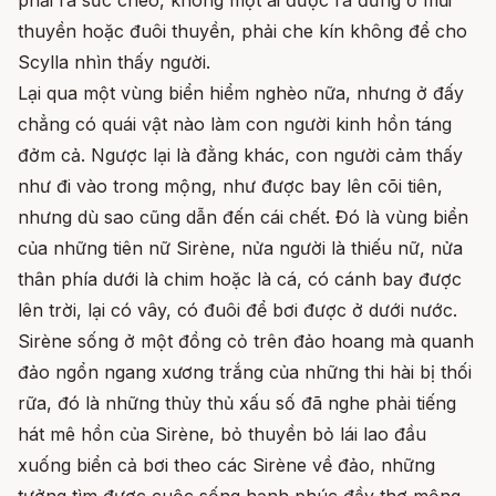
phải ra sức chèo, không một ai được ra đứng ở mũi
thuyền hoặc đuôi thuyền, phải che kín không để cho
Scylla nhìn thấy người.
Lại qua một vùng biển hiểm nghèo nữa, nhưng ở đấy
chẳng có quái vật nào làm con người kinh hồn táng
đởm cả. Ngược lại là đằng khác, con người cảm thấy
như đi vào trong mộng, như được bay lên cõi tiên,
nhưng dù sao cũng dẫn đến cái chết. Đó là vùng biển
của những tiên nữ Sirène, nửa người là thiếu nữ, nửa
thân phía dưới là chim hoặc là cá, có cánh bay được
lên trời, lại có vây, có đuôi để bơi được ở dưới nước.
Sirène sống ở một đồng cỏ trên đảo hoang mà quanh
đảo ngổn ngang xương trắng của những thi hài bị thối
rữa, đó là những thủy thủ xấu số đã nghe phải tiếng
hát mê hồn của Sirène, bỏ thuyền bỏ lái lao đầu
xuống biển cả bơi theo các Sirène về đảo, những