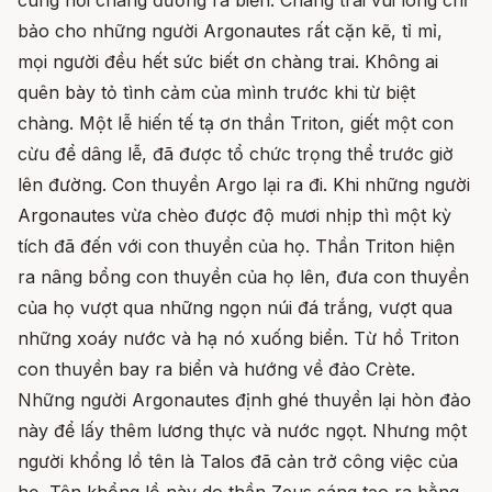
cùng hỏi chàng đường ra biển. Chàng trai vui lòng chỉ
bảo cho những người Argonautes rất cặn kẽ, tỉ mỉ,
mọi người đều hết sức biết ơn chàng trai. Không ai
quên bày tỏ tình cảm của mình trước khi từ biệt
chàng. Một lễ hiến tế tạ ơn thần Triton, giết một con
cừu để dâng lễ, đã được tổ chức trọng thể trước giờ
lên đường. Con thuyền Argo lại ra đi. Khi những người
Argonautes vừa chèo được độ mươi nhịp thì một kỳ
tích đã đến với con thuyền của họ. Thần Triton hiện
ra nâng bổng con thuyền của họ lên, đưa con thuyền
của họ vượt qua những ngọn núi đá trắng, vượt qua
những xoáy nước và hạ nó xuống biển. Từ hồ Triton
con thuyền bay ra biển và hướng về đảo Crète.
Những người Argonautes định ghé thuyền lại hòn đảo
này để lấy thêm lương thực và nước ngọt. Nhưng một
người khổng lồ tên là Talos đã cản trở công việc của