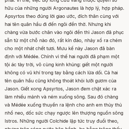
phải. Vì thế, việc Bộ lông Cừu vàng thuộc quyền sở
hữu của những người Argonautes là hợp lý, hợp pháp.
Apsyrtos theo đúng lời giao ước, đích thân cùng với
hai tên quân hầu đi đến ngôi đền thờ. Nhưng khi
chàng vừa bước chân vào ngôi đền thì Jason đã phục
sẵn từ một chỗ nào đó, rất kín đáo, nhảy xổ ra chém
cho một nhát chết tươi. Mưu kế này Jason đã bàn
định với Médée. Chính vì thế hai người đã phạm một
tội ác tày trời, vô cùng kinh khủng: giết một người
không có vũ khí trong tay bằng cách lừa dối. Cả hai
tên quân hầu cũng không thoát khỏi lưỡi gươm của
Jason. Giết xong Apsyrtos, Jason đem chặt xác ra
làm nhiều mảnh và ném xuống sông. Sau đó chàng
và Médée xuống thuyền ra lệnh cho anh em thủy thủ
nhổ neo, dốc sức chạy ngược lên thượng nguồn sông
Istros. Những người Colchide lập tức truy đuổi theo,