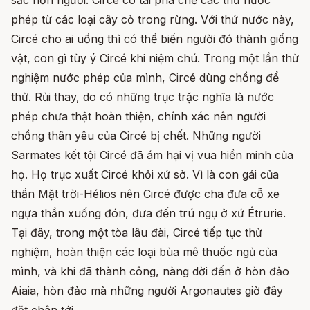
sắc hơn người. Circé có tài pha chế các thứ nước
phép từ các loại cây cỏ trong rừng. Với thứ nước này,
Circé cho ai uống thì có thể biến người đó thành giống
vật, con gì tùy ý Circé khi niệm chú. Trong một lần thử
nghiệm nước phép của mình, Circé dùng chồng để
thử. Rủi thay, do có những trục trặc nghĩa là nước
phép chưa thật hoàn thiện, chính xác nên người
chồng thân yêu của Circé bị chết. Những người
Sarmates kết tội Circé đã ám hại vị vua hiền minh của
họ. Họ trục xuất Circé khỏi xứ sở. Vì là con gái của
thần Mặt trời-Hélios nên Circé được cha đưa cỗ xe
ngựa thần xuống đón, đưa đến trú ngụ ở xứ Étrurie.
Tại đây, trong một tòa lâu đài, Circé tiếp tục thử
nghiệm, hoàn thiện các loại bùa mê thuốc ngủ của
mình, và khi đã thành công, nàng dời đến ở hòn đảo
Aiaia, hòn đảo mà những người Argonautes giờ đây