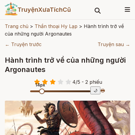
TruyệnXưaTíchCũ
Trang chủ
>
Thần thoại Hy Lạp
>
Hành trình trở về
của những người Argonautes
← Truyện trước
Truyện sau →
Hành trình trở về của những người
Argonautes
4
/
5
- 2
phiếu
14px
🖶
🌙