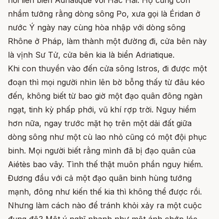
nối liền biển Adriatique với Hắc Hải. Họ cũng còn
nhầm tưởng rằng dòng sông Po, xưa gọi là Éridan ở
nước Ý ngày nay cùng hòa nhập với dòng sông
Rhône ở Pháp, làm thành một đường đi, cửa bên này
là vịnh Sư Tử, cửa bên kia là biển Adriatique.
Khi con thuyền vào đến cửa sông Istros, đi được một
đoạn thì mọi người nhìn lên bờ bỗng thấy từ đâu kéo
đến, không biết từ bao giờ một đạo quân đông ngàn
ngạt, tinh kỳ phấp phới, vũ khí rợp trời. Nguy hiểm
hơn nữa, ngay trước mặt họ trên một dải đất giữa
dòng sông như một cù lao nhỏ cũng có một đội phục
binh. Mọi người biết rằng mình đã bị đạo quân của
Aiétès bao vây. Tình thế thật muôn phần nguy hiểm.
Đương đầu với cả một đạo quân binh hùng tướng
mạnh, đông như kiến thế kia thì không thể được rồi.
Nhưng làm cách nào để tránh khỏi xảy ra một cuộc