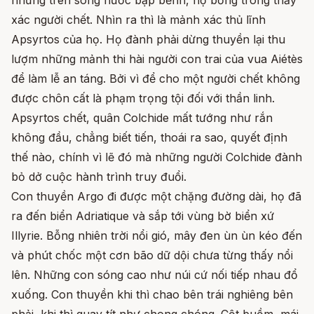
nhưng trên sóng nước bập bềnh, họ bỗng trông thấy
xác người chết. Nhìn ra thì là mảnh xác thủ lĩnh
Apsyrtos của họ. Họ đành phải dừng thuyền lại thu
lượm những mảnh thi hài người con trai của vua Aiétès
để làm lễ an táng. Bởi vì để cho một người chết không
được chôn cất là phạm trọng tội đối với thần linh.
Apsyrtos chết, quân Colchide mất tướng như rắn
không đầu, chẳng biết tiến, thoái ra sao, quyết định
thế nào, chính vì lẽ đó mà những người Colchide đành
bỏ dở cuộc hành trình truy đuổi.
Con thuyền Argo đi được một chặng đường dài, họ đã
ra đến biển Adriatique và sắp tới vùng bờ biển xứ
Illyrie. Bỗng nhiên trời nổi gió, mây đen ùn ùn kéo đến
và phút chốc một cơn bão dữ dội chưa từng thấy nổi
lên. Những con sóng cao như núi cứ nối tiếp nhau đổ
xuống. Con thuyền khi thì chao bên trái nghiêng bên