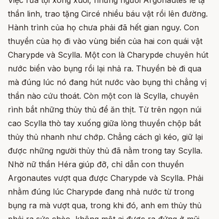
Việc rửa tội xong xuôi, những người Argonautes lễ tạ
thần linh, trao tặng Circé nhiều báu vật rồi lên đường.
Hành trình của họ chưa phải đã hết gian nguy. Con
thuyền của họ đi vào vùng biển của hai con quái vật
Charypde và Scylla. Một con là Charypde chuyên hút
nước biển vào bụng rồi lại nhả ra. Thuyền bè đi qua
mà đúng lúc nó đang hút nước vào bụng thì chẳng vị
thần nào cứu thoát. Còn một con là Scylla, chuyên
rình bắt những thủy thủ để ăn thịt. Từ trên ngọn núi
cao Scylla thò tay xuống giữa lòng thuyền chộp bắt
thủy thủ nhanh như chớp. Chẳng cách gì kéo, giữ lại
được những người thủy thủ đã nằm trong tay Scylla.
Nhờ nữ thần Héra giúp đỡ, chỉ dẫn con thuyền
Argonautes vượt qua được Charypde và Scylla. Phải
nhằm đúng lúc Charypde đang nhả nước từ trong
bụng ra mà vượt qua, trong khi đó, anh em thủy thủ