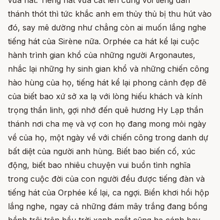
vừa hát. Tiếng hát vừa cất lên cùng với tiếng đàn
thánh thót thì tức khắc anh em thủy thủ bị thu hút vào
đó, say mê dường như chẳng còn ai muốn lắng nghe
tiếng hát của Sirène nữa. Orphée ca hát kể lại cuộc
hành trình gian khổ của những người Argonautes,
nhắc lại những hy sinh gian khổ và những chiến công
hào hùng của họ, tiếng hát kể lại phong cảnh đẹp đẽ
của biết bao xứ sở xa lạ với lòng hiếu khách và kính
trọng thần linh, gợi nhớ đến quê hương Hy Lạp thần
thánh nơi cha mẹ và vợ con họ đang mong mỏi ngày
về của họ, một ngày về với chiến công trong danh dự
bất diệt của người anh hùng. Biết bao biến cố, xúc
động, biết bao nhiêu chuyện vui buồn tình nghĩa
trong cuộc đời của con người đều được tiếng đàn và
tiếng hát của Orphée kể lại, ca ngợi. Biển khơi hồi hộp
lắng nghe, ngay cả những đám mây trắng đang bồng