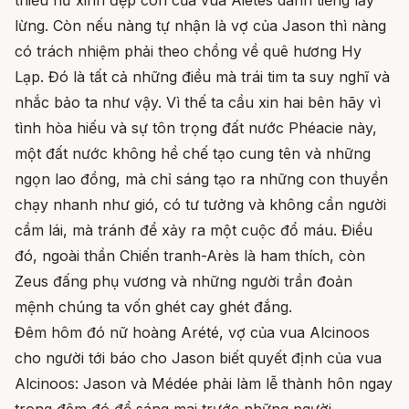
thiếu nữ xinh đẹp con của vua Aiétès danh tiếng lẫy
lừng. Còn nếu nàng tự nhận là vợ của Jason thì nàng
có trách nhiệm phải theo chồng về quê hương Hy
Lạp. Đó là tất cả những điều mà trái tim ta suy nghĩ và
nhắc bảo ta như vậy. Vì thế ta cầu xin hai bên hãy vì
tình hòa hiếu và sự tôn trọng đất nước Phéacie này,
một đất nước không hề chế tạo cung tên và những
ngọn lao đồng, mà chỉ sáng tạo ra những con thuyền
chạy nhanh như gió, có tư tưởng và không cần người
cầm lái, mà tránh để xảy ra một cuộc đổ máu. Điều
đó, ngoài thần Chiến tranh-Arès là ham thích, còn
Zeus đấng phụ vương và những người trần đoản
mệnh chúng ta vốn ghét cay ghét đắng.
Đêm hôm đó nữ hoàng Arété, vợ của vua Alcinoos
cho người tới báo cho Jason biết quyết định của vua
Alcinoos: Jason và Médée phải làm lễ thành hôn ngay