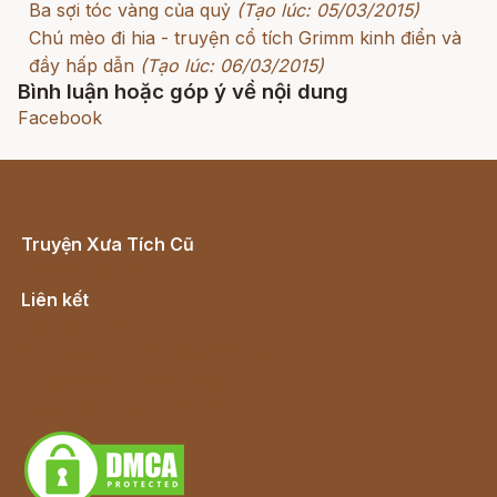
Ba sợi tóc vàng của quỷ
(Tạo lúc: 05/03/2015)
Chú mèo đi hia - truyện cổ tích Grimm kinh điển và
đầy hấp dẫn
(Tạo lúc: 06/03/2015)
Bình luận hoặc góp ý về nội dung
Facebook
Truyện Xưa Tích Cũ
Cổ tích Việt Nam
Liên kết
Lịch vạn niên
Hà Nội cũ - Món ngon Hà Nội
Truyện kiếm hiệp - Ngôn tình
Download - Tải Miễn Phí