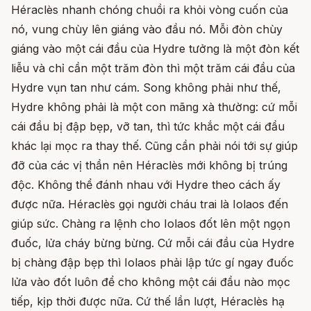
Héraclès nhanh chóng chuồi ra khỏi vòng cuốn của
nó, vung chùy lên giáng vào đầu nó. Mỗi đòn chùy
giáng vào một cái đầu của Hydre tưởng là một đòn kết
liễu và chỉ cần một trăm đòn thì một trăm cái đầu của
Hydre vụn tan như cám. Song không phải như thế,
Hydre không phải là một con mãng xà thường: cứ mỗi
cái đầu bị đập bẹp, vỡ tan, thì tức khắc một cái đầu
khác lại mọc ra thay thế. Cũng cần phải nói tới sự giúp
đỡ của các vị thần nên Héraclès mới không bị trúng
độc. Không thể đánh nhau với Hydre theo cách ấy
được nữa. Héraclès gọi người cháu trai là Iolaos đến
giúp sức. Chàng ra lệnh cho Iolaos đốt lên một ngọn
đuốc, lửa cháy bừng bừng. Cứ mỗi cái đầu của Hydre
bị chàng đập bẹp thì Iolaos phải lập tức gí ngay đuốc
lửa vào đốt luôn để cho không một cái đầu nào mọc
tiếp, kịp thời được nữa. Cứ thế lần lượt, Héraclès hạ