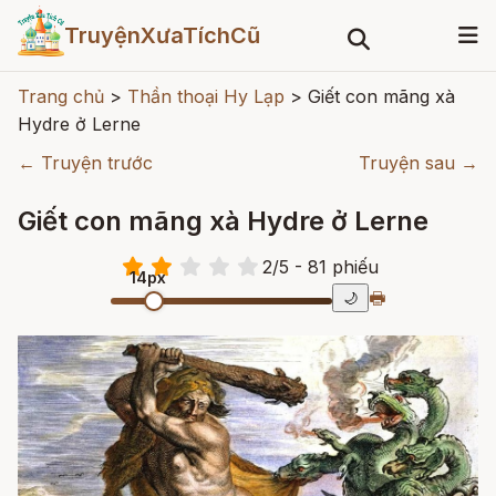
TruyệnXưaTíchCũ
Trang chủ
>
Thần thoại Hy Lạp
>
Giết con mãng xà
Hydre ở Lerne
← Truyện trước
Truyện sau →
Giết con mãng xà Hydre ở Lerne
2
/
5
- 81
phiếu
14px
🖶
🌙