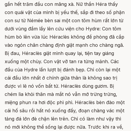
gần hết trăm đầu con mãng xà. Nữ thần Héra thấy
con quái vật của mình bị yếu thế, sắp đi theo số phận
con sư tử Némée bèn sai một con tôm hùm rất lớn từ
dưới vùng đầm lầy lên cứu viện cho Hydre: Con tôm
hùm bò lên vừa lúc Héraclès không đề phòng đã cắp
vào ngón chân chàng định giật mạnh cho chàng ngã.
Bị đau, Héraclès giật mình quay lại, tiện tay giáng
xuống một chùy. Con vật vỡ tan ra từng mảnh. Các
đầu của Hydre lần lượt bị đánh bẹp. Chỉ còn lại một
cái đầu lớn nhất ở chính giữa thân là không sao trị
được vì lẽ nó vốn bất tử. Héraclès dùng gươm. Bị
chém lìa khỏi thân mà mắt nó vẫn mở trừng trừng,
miệng phun ra hơi độc phì phì. Héraclès bèn đào một
cái hố sâu rồi hất nó xuống đấy, đoạn chàng vác một
tảng đá lớn đè chặn lên trên. Chỉ có làm như vậy thì
nó mới không thể sống lại được nữa. Trước khi ra về,