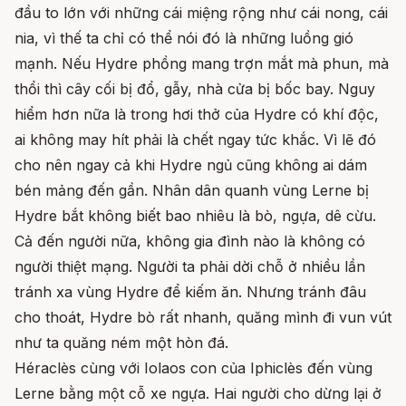
đầu to lớn với những cái miệng rộng như cái nong, cái
nia, vì thế ta chỉ có thể nói đó là những luồng gió
mạnh. Nếu Hydre phồng mang trợn mắt mà phun, mà
thổi thì cây cối bị đổ, gẫy, nhà cửa bị bốc bay. Nguy
hiểm hơn nữa là trong hơi thở của Hydre có khí độc,
ai không may hít phải là chết ngay tức khắc. Vì lẽ đó
cho nên ngay cả khi Hydre ngủ cũng không ai dám
bén mảng đến gần. Nhân dân quanh vùng Lerne bị
Hydre bắt không biết bao nhiêu là bò, ngựa, dê cừu.
Cả đến người nữa, không gia đình nào là không có
người thiệt mạng. Người ta phải dời chỗ ở nhiều lần
tránh xa vùng Hydre để kiếm ăn. Nhưng tránh đâu
cho thoát, Hydre bò rất nhanh, quăng mình đi vun vút
như ta quăng ném một hòn đá.
Héraclès cùng với Iolaos con của Iphiclès đến vùng
Lerne bằng một cỗ xe ngựa. Hai người cho dừng lại ở