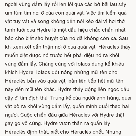
ngoài vùng đầm lầy rồi len lỏi qua các bờ bãi lau sậy
um tùm tìm nơi ở của con quái vật. Việc tìm kiếm quái
vật tuy vất vả song không đến nỗi kéo dài vì hơi thở
tanh tưởi của Hydre là một dấu hiệu chắc chắn nhất
báo cho biết sào huyệt của nó đã không còn xa. Sau
khi xem xét cẩn thận nơi ở của quái vật, Héraclès thấy
muốn diệt được nó trước hết phải điệu nó ra khỏi
vùng đầm lầy. Chàng cùng với Iolaos dùng kế khiêu
khích Hydre. Iolaos đốt nóng những mũi tên cho
Héraclès bắn vào quái vật, bắn liên tiếp hết mũi tên
này đến mũi tên khác. Hydre thấy động liền ngóc đầu
dậy đi tìm địch thủ. Trúng kế của người anh hùng, quái
vật bò ra khỏi vùng đầm lấy, quấn mình đuổi theo hai
người. Cuộc chiến đấu giữa Héraclès với Hydre thật
gay go vô cùng. Hydre vươn thân ra quấn lấy
Héraclès định thắt, xiết cho Héraclès chết. Nhưng