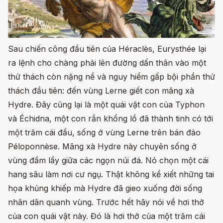
Sau chiến công đầu tiên của Héraclès, Eurysthée lại
ra lệnh cho chàng phải lên đường dấn thân vào một
thử thách còn nặng nề và nguy hiểm gấp bội phần thử
thách đầu tiên: đến vùng Lerne giết con mãng xà
Hydre. Đây cũng lại là một quái vật con của Typhon
và Échidna, một con rắn khổng lồ đã thành tinh có tới
một trăm cái đầu, sống ở vùng Lerne trên bán đảo
Péloponnèse. Mãng xà Hydre này chuyên sống ở
vùng đầm lầy giữa các ngọn núi đá. Nó chọn một cái
hang sâu làm nơi cư ngụ. Thật không kể xiết những tai
họa khủng khiếp mà Hydre đã gieo xuống đời sống
nhân dân quanh vùng. Trước hết hãy nói về hơi thở
của con quái vật này. Đó là hơi thở của một trăm cái