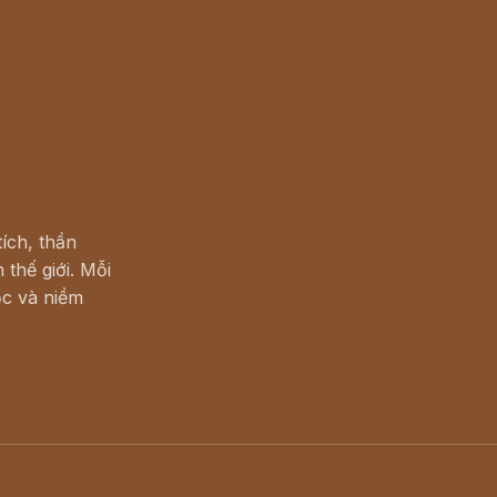
ích, thần
 thế giới. Mỗi
c và niềm