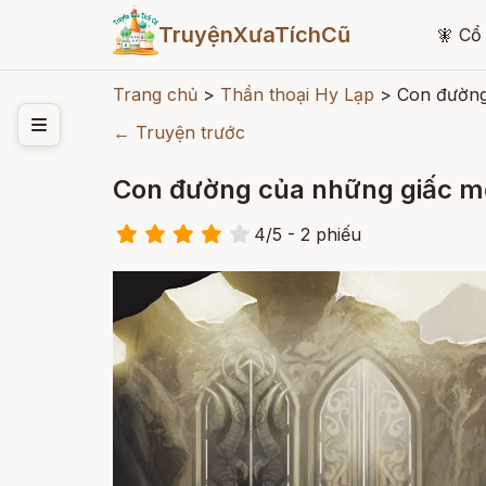
TruyệnXưaTíchCũ
🧚
Cổ 
Trang chủ
>
Thần thoại Hy Lạp
>
Con đường
← Truyện trước
Con đường của những giấc m
4
/
5
- 2
phiếu