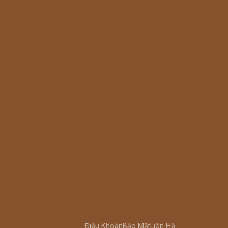
Điều Khoản
Bảo Mật
Liên Hệ