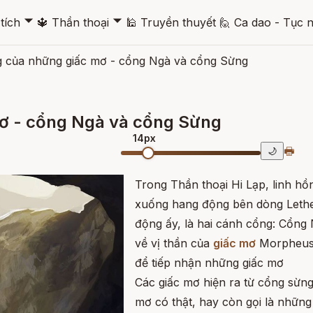
🞃
🞃
tích
🔱
Thần thoại
🕌
Truyền thuyết
🙋
Ca dao - Tục 
 của những giấc mơ - cổng Ngà và cổng Sừng
ơ - cổng Ngà và cổng Sừng
14px
🖶
🌙
Trong Thần thoại Hi Lạp, linh hồ
xuống hang động bên dòng Lethe
động ấy, là hai cánh cổng: Cổng
về vị thần của
giấc mơ
Morpheus.
để tiếp nhận những giấc mơ
Các giấc mơ hiện ra từ cổng sừng
mơ có thật, hay còn gọi là những