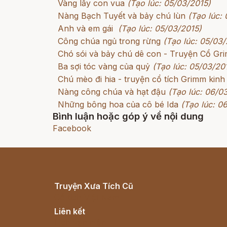
Vàng lấy con vua
(Tạo lúc: 05/03/2015)
Nàng Bạch Tuyết và bảy chú lùn
(Tạo lúc:
Anh và em gái
(Tạo lúc: 05/03/2015)
Công chúa ngủ trong rừng
(Tạo lúc: 05/03/
Chó sói và bảy chú dê con - Truyện Cổ G
Ba sợi tóc vàng của quỷ
(Tạo lúc: 05/03/20
Chú mèo đi hia - truyện cổ tích Grimm kinh
Nàng công chúa và hạt đậu
(Tạo lúc: 06/0
Những bông hoa của cô bé Ida
(Tạo lúc: 0
Bình luận hoặc góp ý về nội dung
Facebook
Truyện Xưa Tích Cũ
Cổ tích Việt Nam
Liên kết
Lịch vạn niên