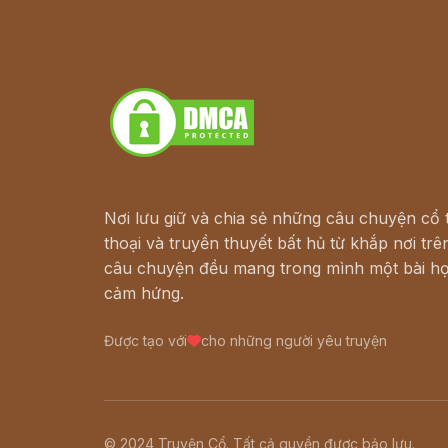
Hà Nội cũ - Món ngon Hà Nội
Truyện kiếm hiệp - Ngôn tình
Download - Tải Miễn Phí
Nơi lưu giữ và chia sẻ những câu chuyện cổ t
thoại và truyền thuyết bất hủ từ khắp nơi trên
câu chuyện đều mang trong mình một bài họ
cảm hứng.
Được tạo với
cho những người yêu truyện
© 2024 Truyện Cổ. Tất cả quyền được bảo lưu.