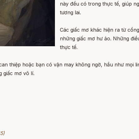
này đều có trong thực tế, giúp n
tương lai.
Các giấc mơ khác hiện ra từ cổng 
những giấc mơ hư ảo. Những điều
thực tế.
nh can thiệp hoặc bạn có vận may không ngờ, hầu như mọi 
 giấc mơ vô lí.
5)