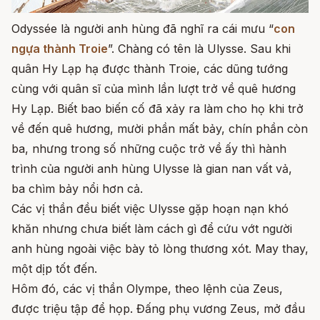
Odyssée là người anh hùng đã nghĩ ra cái mưu “
con
ngựa thành Troie
”. Chàng có tên là Ulysse. Sau khi
quân Hy Lạp hạ được thành Troie, các dũng tướng
cùng với quân sĩ của mình lần lượt trở về quê hương
Hy Lạp. Biết bao biến cố đã xảy ra làm cho họ khi trở
về đến quê hương, mười phần mất bảy, chín phần còn
ba, nhưng trong số những cuộc trở về ấy thì hành
trình của người anh hùng Ulysse là gian nan vất vả,
ba chìm bảy nổi hơn cả.
Các vị thần đều biết việc Ulysse gặp hoạn nạn khó
khăn nhưng chưa biết làm cách gì để cứu vớt người
anh hùng ngoài việc bày tỏ lòng thương xót. May thay,
một dịp tốt đến.
Hôm đó, các vị thần Olympe, theo lệnh của Zeus,
được triệu tập để họp. Đấng phụ vương Zeus, mở đầu