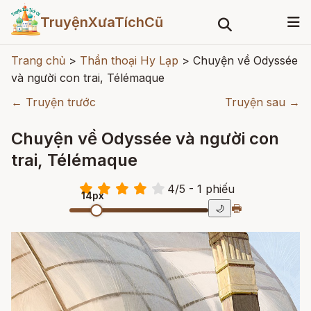
TruyệnXưaTíchCũ
Trang chủ
>
Thần thoại Hy Lạp
>
Chuyện về Odyssée
và người con trai, Télémaque
← Truyện trước
Truyện sau →
Chuyện về Odyssée và người con
trai, Télémaque
4
/
5
- 1
phiếu
14px
🖶
🌙