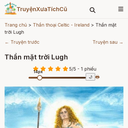
TruyệnXưaTíchCũ
Trang chủ
>
Thần thoại Celtic - Ireland
>
Thần mặt
trời Lugh
← Truyện trước
Truyện sau →
Thần mặt trời Lugh
5
/
5
- 1
phiếu
14px
🖶
🌙