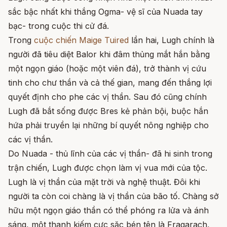
sắc bậc nhất khi thắng Ogma- vệ sĩ của Nuada tay
bạc- trong cuộc thi cử đá.
Trong
cuộc chiến Maige Tuired
lần hai, Lugh chính là
người đã tiêu diệt Balor khi đâm thủng mắt hắn bằng
một ngọn giáo (hoặc một viên đá),
trở thành vị cứu
tinh cho chư thần và cả thế gian,
mang đến thắng lợi
quyết định cho phe các vị thần. Sau đó cũng chính
Lugh đã bắt sống được Bres kẻ phản bội, buộc hắn
hứa phải truyền lại những bí quyết nông nghiệp cho
các vị thần.
Do Nuada - thủ lĩnh của các vị thần- đã hi sinh trong
trận chiến, Lugh được chọn làm vị vua mới của tộc.
Lugh là vị thần của mặt trời và nghệ thuật. Đôi khi
người ta còn coi chàng là vị thần của bão tố. Chàng sở
hữu một ngọn giáo thần có thể phóng ra lửa và ánh
sáng, một thanh kiếm cực săc bén tên là Fragarach,