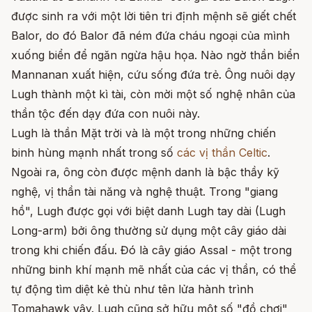
được sinh ra với một lời tiên tri định mệnh sẽ giết chết
Balor, do đó Balor đã ném đứa cháu ngoại của mình
xuống biển để ngăn ngừa hậu họa. Nào ngờ thần biển
Mannanan xuất hiện, cứu sống đứa trẻ. Ông nuôi dạy
Lugh thành một kì tài, còn mời một số nghệ nhân của
thần tộc đến dạy đứa con nuôi này.
Lugh là thần Mặt trời và là một trong những chiến
binh hùng mạnh nhất trong số
các vị thần Celtic
.
Ngoài ra, ông còn được mệnh danh là bậc thầy kỹ
nghệ, vị thần tài năng và nghệ thuật. Trong "giang
hồ", Lugh được gọi với biệt danh Lugh tay dài (Lugh
Long-arm) bởi ông thường sử dụng một cây giáo dài
trong khi chiến đấu. Đó là cây giáo Assal - một trong
những binh khí mạnh mẽ nhất của các vị thần, có thể
tự động tìm diệt kẻ thù như tên lửa hành trình
Tomahawk vậy. Lugh cũng sở hữu một số "đồ chơi"