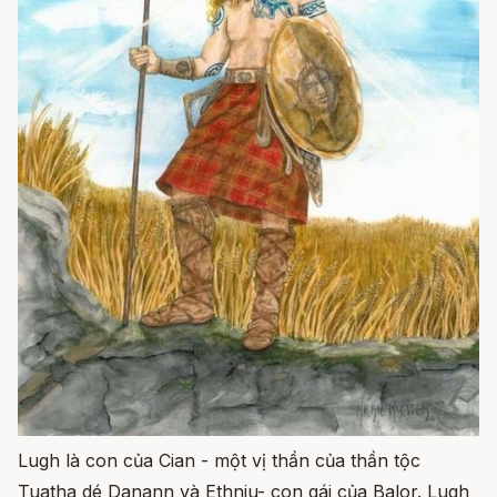
Lugh là con của Cian - một vị thần của thần tộc
Tuatha dé Danann và Ethniu- con gái của Balor. Lugh