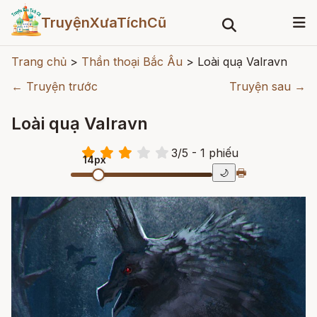
TruyệnXưaTíchCũ
Trang chủ
>
Thần thoại Bắc Âu
>
Loài quạ Valravn
← Truyện trước
Truyện sau →
Loài quạ Valravn
3
/
5
- 1
phiếu
14px
🖶
🌙