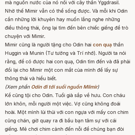
mà nguồn nước của nó nối với cây thần Yggdrasil.
Nhờ thế Mimir vẫn có thể sống được. Và mỗi khi Odin
cần những lời khuyên hay muốn lắng nghe những
điều thông thái, ông lại tìm đến bên chiếc giếng để trò
chuyện với Mimir.
Mimir cũng là người tặng cho Odin hai
con quạ
thần
Huggin và Munin (Tư tưởng và Trí nhớ). Người ta nói
rằng, để có được hai con quạ, Odin tìm đến và đã phải
đổi lại cho Mimir một con mắt của mình để lấy sự
thông thái và hiểu biết.
(Xem phần
Odin đi tới suối nguồn MIimir
)
Kể cũng tội cho Odin. Tuổi già sắp về hưu. Con cháu
lớn khôn, mỗi người một việc. Vợ cũng không đoái
hoài. Một mình lủi thủi với con ngựa với mấy con chim
cũng chán, giờ quay ra đi bầu bạn tâm sự với cái
giếng. Mê chơi chim cảnh đến nỗi để chúng bạn đòi