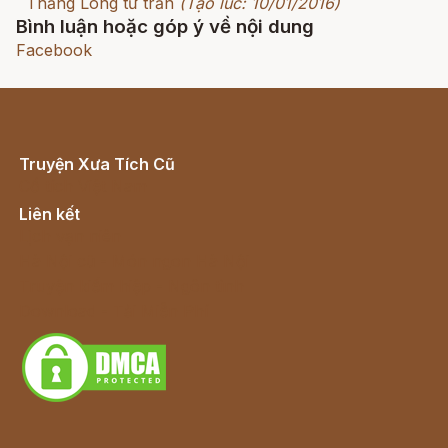
Thăng Long tứ trấn
(Tạo lúc: 10/01/2016)
Bình luận hoặc góp ý về nội dung
Facebook
Truyện Xưa Tích Cũ
Cổ tích Việt Nam
Liên kết
Lịch vạn niên
Hà Nội cũ - Món ngon Hà Nội
Truyện kiếm hiệp - Ngôn tình
Download - Tải Miễn Phí