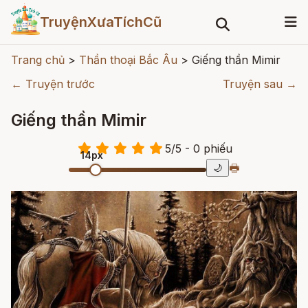
TruyệnXưaTíchCũ
Trang chủ
>
Thần thoại Bắc Âu
>
Giếng thần Mimir
← Truyện trước
Truyện sau →
Giếng thần Mimir
5
/
5
- 0
phiếu
14px
🖶
🌙