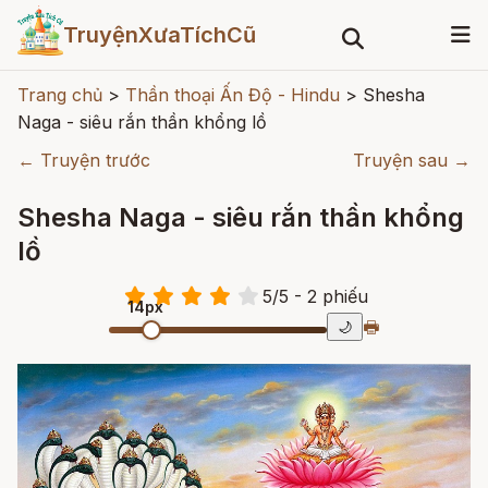
TruyệnXưaTíchCũ
Trang chủ
>
Thần thoại Ấn Độ - Hindu
>
Shesha
Naga - siêu rắn thần khổng lồ
← Truyện trước
Truyện sau →
Shesha Naga - siêu rắn thần khổng
lồ
5
/
5
- 2
phiếu
14px
🖶
🌙