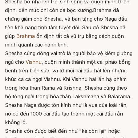
Shesha bỏ nhà lên trời sinh sống và cuộn mình thiền
định, đến mức chỉ còn da bọc xương.Brahma đã
chứng giám cho Shesha, và ban tặng cho Naga đầu
tiên khả năng tĩnh tâm tuyệt đối. Sau đó Shesha đã
giúp
Brahma
ổn định tất cả vũ trụ bằng cách cuộn
mình quanh các hành tinh.
Shesha cũng đóng vai trò là người bảo vệ kiêm giường
ngủ cho
Vishnu
, cuộn mình thành một cái phao bồng
bềnh trên biển sữa, và từ mỗi cái đầu hát lên những
khúc ca ca ngợi Vishnu. Khi Vishnu hai lần hạ phàm
trong hóa thân Rama và Krishna, Shesha cũng theo
hộ tống ngài trong hóa thân Lakshmana và Balarama.
Shesha Naga được tôn kính như là vua của loài rắn,
nó có đến 1000 cái đầu tạo thành một cái đầu rắn
khổng lồ.
Shesha còn được biết đến như "kẻ còn lại" hoặc