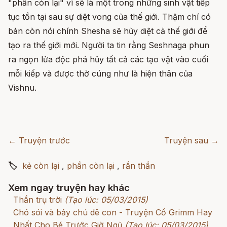
"phần còn lại" vì sẽ là một trong những sinh vật tiếp
tục tồn tại sau sự diệt vong của thế giới. Thậm chí có
bản còn nói chính Shesha sẽ hủy diệt cả thế giới để
tạo ra thế giới mới. Người ta tin rằng Seshnaga phun
ra ngọn lửa độc phá hủy tất cả các tạo vật vào cuối
mỗi kiếp và được thờ cúng như là hiện thân của
Vishnu.
← Truyện trước
Truyện sau →
🏷
kẻ còn lại
,
phần còn lại
,
rắn thần
Xem ngay truyện hay khác
Thần trụ trời
(Tạo lúc: 05/03/2015)
Chó sói và bảy chú dê con - Truyện Cổ Grimm Hay
Nhất Cho Bé Trước Giờ Ngủ
(Tạo lúc: 05/03/2015)