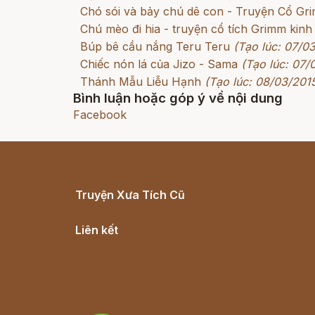
Chó sói và bảy chú dê con - Truyện Cổ G
Chú mèo đi hia - truyện cổ tích Grimm kinh
Búp bê cầu nắng Teru Teru
(Tạo lúc: 07/0
Chiếc nón lá của Jizo - Sama
(Tạo lúc: 07/
Thánh Mẫu Liễu Hạnh
(Tạo lúc: 08/03/201
Bình luận hoặc góp ý về nội dung
Facebook
Truyện Xưa Tích Cũ
Cổ tích Việt Nam
Liên kết
Lịch vạn niên
Hà Nội cũ - Món ngon Hà Nội
Truyện kiếm hiệp - Ngôn tình
Download - Tải Miễn Phí