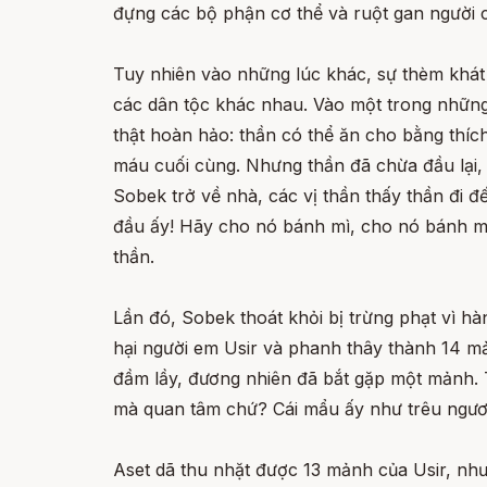
đựng các bộ phận cơ thể và ruột gan người c
Tuy nhiên vào những lúc khác, sự thèm khát t
các dân tộc khác nhau. Vào một trong những
thật hoàn hảo: thần có thể ăn cho bằng thíc
máu cuối cùng. Nhưng thần đã chừa đầu lại, 
Sobek trở về nhà, các vị thần thấy thần đi 
đầu ấy! Hãy cho nó bánh mì, cho nó bánh mì!
thần.
Lần đó, Sobek thoát khỏi bị trừng phạt vì h
hại người em Usir và phanh thây thành 14 mả
đầm lầy, đương nhiên đã bắt gặp một mảnh. T
mà quan tâm chứ? Cái mẩu ấy như trêu ngươi
Aset dã thu nhặt được 13 mảnh của Usir, nh