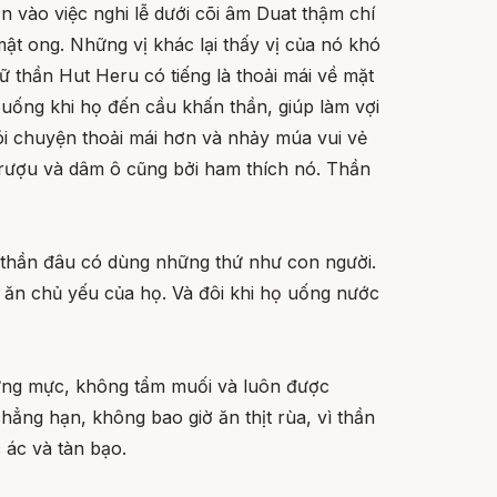
hần vào việc nghi lễ dưới cõi âm Duat thậm chí
 mật ong. Những vị khác lại thấy vị của nó khó
ữ thần Hut Heru có tiếng là thoải mái về mặt
uống khi họ đến cầu khấn thần, giúp làm vợi
ói chuyện thoải mái hơn và nhảy múa vui vẻ
n rượu và dâm ô cũng bởi ham thích nó. Thần
c thần đâu có dùng những thứ như con người.
c ăn chủ yếu của họ. Và đôi khi họ uống nước
chừng mực, không tẩm muối và luôn được
chẳng hạn, không bao giờ ăn thịt rùa, vì thần
 ác và tàn bạo.