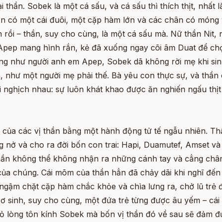
i thần. Sobek là một cá sấu, và cá sấu thì thích thịt, nhất
n có một cái đuôi, một cặp hàm lớn và các chân có móng vu
n rồi – thần, suy cho cùng, là một cá sấu mà. Nữ thần Nit
 Apep mang hình rắn, kẻ đã xuống ngay cõi âm Duat để c
ng như người anh em Apep, Sobek dã không rời mẹ khi sinh
n, như một người mẹ phải thế. Bà yêu con thực sự, và thần 
i nghịch nhau: sự luôn khát khao được ăn nghiến ngấu thịt 
n của các vị thần bằng một hành động tử tế ngẫu nhiên. T
nở và cho ra đời bốn con trai: Hapi, Duamutef, Amset và
hần không thể không nhận ra những cánh tay và cẳng châ
ủa chúng. Cái mõm của thần hẳn đã chảy dãi khi nghĩ đến
ngậm chặt cặp hàm chắc khỏe và chìa lưng ra, chở lũ trẻ đế
sơ sinh, suy cho cùng, một đứa trẻ từng được âu yếm – cái 
tỏ lòng tôn kính Sobek mà bốn vị thần đó về sau sẽ đảm đ