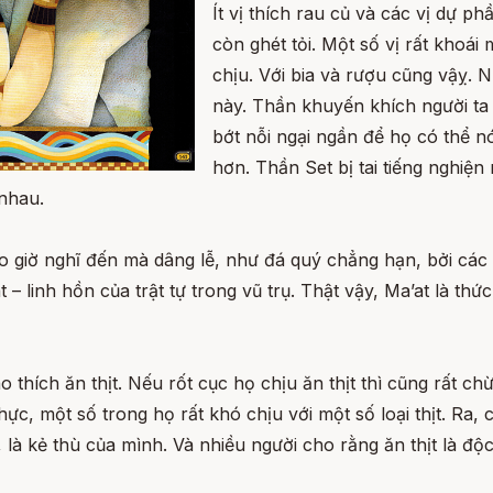
Ít vị thích rau củ và các vị dự p
còn ghét tỏi. Một số vị rất khoái
chịu. Với bia và rượu cũng vậỵ. N
này. Thần khuyến khích người ta 
bớt nỗi ngại ngần để họ có thể n
hơn. Thần Set bị tai tiếng nghiệ
nhau.
ao giờ nghĩ đến mà dâng lễ, như đá quý chẳng hạn, bởi cá
 linh hồn của trật tự trong vũ trụ. Thật vậy, Ma’at là thứ
thích ăn thịt. Nếu rốt cục họ chịu ăn thịt thì cũng rất 
ực, một số trong họ rất khó chịu với một số loại thịt. Ra, 
 là kẻ thù của mình. Và nhiều người cho rằng ăn thịt là độc