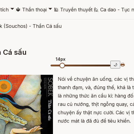
🞃
🞃
tích
🔱
Thần thoại
🕌
Truyền thuyết
🙋
Ca dao - Tục 
 (Souchos) - Thần Cá sấu
 Cá sấu
14px
🖶
🌙
Nói về chuyện ăn uống, các vị t
thanh đạm, và, đúng thế, khá là t
là những thức ăn cầu kì: hàng đố
rau củ nướng, thịt ngỗng quay, c
chuyện ấy thật nực cười. Các vị t
nước mát là đã đủ để tiêu khiển.