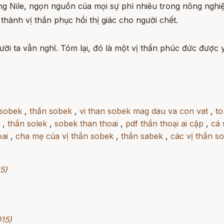
ng Nile, ngọn nguồn của mọi sự phì nhiêu trong nông nghi
 thành vị thần phục hồi thị giác cho người chết.
gười ta vẫn nghĩ. Tóm lại, đó là một vị thần phúc đức được 
 sobek
,
thần sobek
,
vi than sobek mag dau va con vat
,
to
,
thần solek
,
sobek than thoai
,
pdf thần thoại ai cập
,
cá 
̣ai
,
cha mẹ của vị thần sobek
,
thần sabek
,
các vị thần s
5)
015)