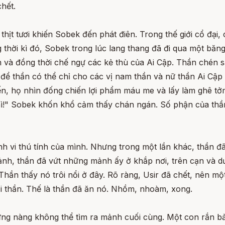
hết.
hịt tươi khiến Sobek đến phát điên. Trong thế giới cổ đại,
 thời kì đó, Sobek trong lúc lang thang đã đi qua một bă
h và đồng thời chế ngự các kẻ thù của Ai Cập. Thần chén 
để thần có thể chỉ cho các vị nam thần và nữ thần Ai Cập 
đến, họ nhìn đống chiến lợi phẩm máu me và lấy làm ghê tở
" Sobek khốn khổ cảm thấy chán ngán. Số phận của thần là
ành vi thú tính của mình. Nhưng trong một lần khác, thần 
nh, thần đã vứt những mảnh ấy ở khắp nơi, trên cạn và dướ
hần thấy nó trôi nổi ở đây. Rõ ràng, Usir đã chết, nên m
 thần. Thế là thần đã ăn nó. Nhồm, nhoàm, xong.
ưng nàng không thể tìm ra mảnh cuối cùng. Một con rắn b