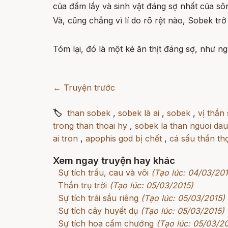
của đầm lầy và sinh vật đáng sợ nhất của sô
Và, cũng chẳng vì lí do rõ rệt nào, Sobek trở
Tóm lại, đó là một kẻ ăn thịt đáng sợ, như n
← Truyện trước
🏷
than sobek
,
sobek là ai
,
sobek
,
vị thần
trong than thoai hy
,
sobek la than nguoi dau
ai tron
,
apophis god bị chết
,
cá sấu thần tho
Xem ngay truyện hay khác
Sự tích trầu, cau và vôi
(Tạo lúc: 04/03/201
Thần trụ trời
(Tạo lúc: 05/03/2015)
Sự tích trái sầu riêng
(Tạo lúc: 05/03/2015)
Sự tích cây huyết dụ
(Tạo lúc: 05/03/2015)
Sự tích hoa cẩm chướng
(Tạo lúc: 05/03/2