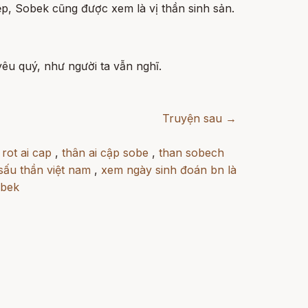
ệp, Sobek cũng được xem là vị thần sinh sản.
yêu quý, như người ta vẫn nghĩ.
Truyện sau →
 rot ai cap
,
thân ai cập sobe
,
than sobech
sấu thần việt nam
,
xem ngày sinh đoán bn là
obek