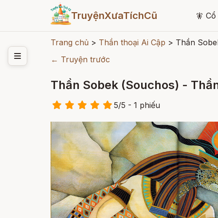
TruyệnXưaTíchCũ
🧚
Cổ 
Trang chủ
>
Thần thoại Ai Cập
>
Thần Sobek
← Truyện trước
Thần Sobek (Souchos) - Thần
5
/
5
- 1
phiếu