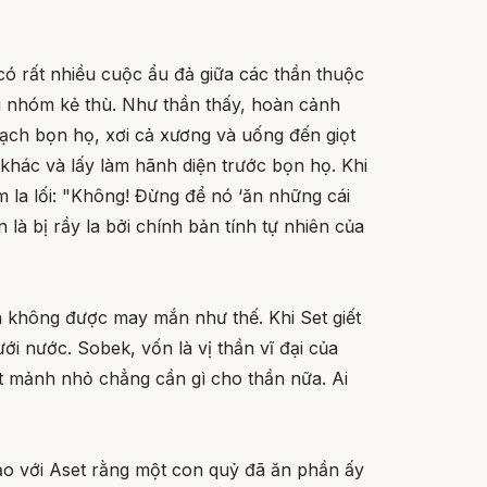
 có rất nhiều cuộc ẩu đả giữa các thần thuộc
ng nhóm kẻ thù. Như thần thấy, hoàn cảnh
sạch bọn họ, xơi cả xương và uống đến giọt
khác và lấy làm hãnh diện trước bọn họ. Khi
m la lối: "Không! Đừng để nó ‘ăn những cái
 bị rầy la bởi chính bản tính tự nhiên của
đã không được may mắn như thế. Khi Set giết
i nước. Sobek, vốn là vị thần vĩ đại của
ột mảnh nhỏ chẳng cần gì cho thần nữa. Ai
ảo với Aset rằng một con quỷ đã ăn phần ấy