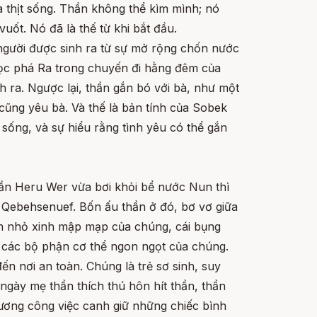
 là thịt sống. Thần không thể kìm mình; nó
ốt. Nó đã là thế từ khi bắt đầu.
, người được sinh ra từ sự mở rộng chốn nước
học phá Ra trong chuyến đi hằng đêm của
 ra. Ngược lại, thần gắn bó với bà, như một
cũng yêu bà. Và thế là bản tính của Sobek
sống, và sự hiểu rằng tình yêu có thể gắn
hần Heru Wer vừa bơi khỏi bể nước Nun thì
 Qebehsenuef. Bốn ấu thần ở đó, bơ vơ giữa
n nhỏ xinh mập mạp của chúng, cái bụng
 các bộ phận cơ thể ngon ngọt của chúng.
n nơi an toàn. Chúng là trẻ sơ sinh, suy
ngày mẹ thần thích thú hôn hít thần, thần
ương công việc canh giữ những chiếc bình