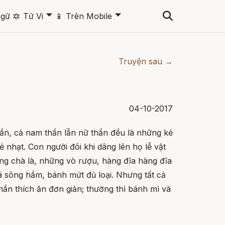
🞃
🞃
ngữ
🔯
Tử Vi
📱
Trên Mobile
Truyện sau →
04-10-2017
hần, cả nam thần lẫn nữ thần đều là những kẻ
ẻ nhạt. Con người đôi khi dâng lên họ lễ vật
ng chà là, những vò rượu, hàng đĩa hàng đĩa
á sông hầm, bánh mứt đủ loại. Nhưng tất cả
hần thích ăn đơn giản; thường thì bánh mì và