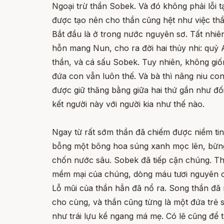
Ngoại trừ thần Sobek. Và đó không phải lỗi tạ
được tạo nên cho thần cũng hệt như việc thầ
Bắt đầu là ở trong nước nguyên sơ. Tất nhiê
hỗn mang Nun, cho ra đời hai thủy nhi: quỷ
thần, và cá sấu Sobek. Tuy nhiên, không giố
đứa con vẫn luôn thế. Và bà thì nâng niu co
được giữ thăng bằng giữa hai thứ gần như đố
kết người này với người kia như thế nào.
Ngay từ rất sớm thần đã chiếm được niềm ti
bỗng một bông hoa súng xanh mọc lên, bừng 
chốn nước sâu. Sobek đã tiếp cận chúng. T
mềm mại của chúng, dòng máu tươi nguyên c
Lỗ mũi của thần hẳn đã nổ ra. Song thần đã 
cho cùng, và thần cũng từng là một đứa trẻ 
như trái lựu kề ngang má mẹ. Có lẽ cũng để 