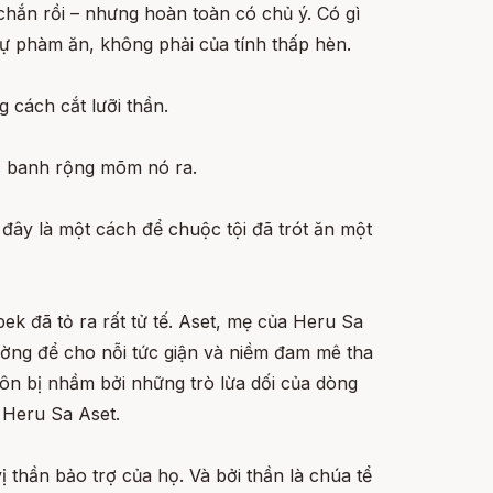
chắn rồi – nhưng hoàn toàn có chủ ý. Có gì
 sự phàm ăn, không phải của tính thấp hèn.
cách cắt lưỡi thần.
óc banh rộng mõm nó ra.
đây là một cách để chuộc tội đã trót ăn một
ek đã tỏ ra rất tử tế. Aset, mẹ của Heru Sa
ường để cho nỗi tức giận và niềm đam mê tha
ôn bị nhầm bởi những trò lừa dối của dòng
o Heru Sa Aset.
 thần bảo trợ của họ. Và bởi thần là chúa tể