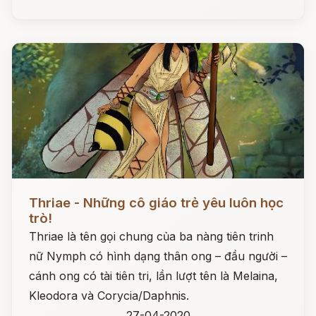
Đọc ngay
Thriae - Những cô giáo trẻ yêu luôn học
trò!
Thriae là tên gọi chung của ba nàng tiên trinh
nữ Nymph có hình dạng thân ong – đầu người –
cánh ong có tài tiên tri, lần lượt tên là Melaina,
Kleodora và Corycia/Daphnis.
27-04-2020