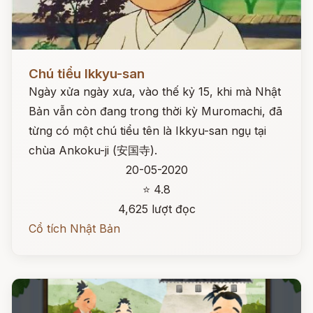
Đọc ngay
Chú tiểu Ikkyu-san
Ngày xửa ngày xưa, vào thế kỷ 15, khi mà Nhật
Bản vẫn còn đang trong thời kỳ Muromachi, đã
từng có một chú tiểu tên là Ikkyu-san ngụ tại
chùa Ankoku-ji (安国寺).
20-05-2020
⭐ 4.8
4,625 lượt đọc
Cổ tích Nhật Bản