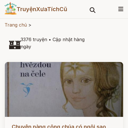
TruyệnXưaTíchCũ
Trang chủ
>
3376 truyện
•
Cập nhật hàng
🏰
ngày
Đọc ngay
Chuyện nàng công chúa có ngôi sao