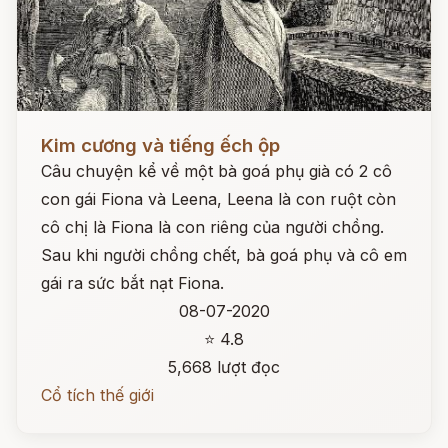
Đọc ngay
Kim cương và tiếng ếch ộp
Câu chuyện kể về một bà goá phụ già có 2 cô
con gái Fiona và Leena, Leena là con ruột còn
cô chị là Fiona là con riêng của người chồng.
Sau khi người chồng chết, bà goá phụ và cô em
gái ra sức bắt nạt Fiona.
08-07-2020
⭐ 4.8
5,668 lượt đọc
Cổ tích thế giới