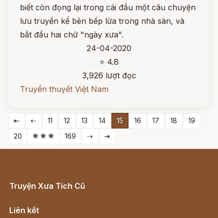
biết còn đọng lại trong cái đầu một câu chuyện
lưu truyền kể bên bếp lửa trong nhà sàn, và
bắt đầu hai chữ "ngày xưa".
24-04-2020
⭐ 4.8
3,926 lượt đọc
Truyền thuyết Việt Nam
⇤
⇠
11
12
13
14
15
16
17
18
19
❀ ❀ ❀
20
169
⇢
⇥
Truyện Xưa Tích Cũ
Cổ tích Việt Nam
Liên kết