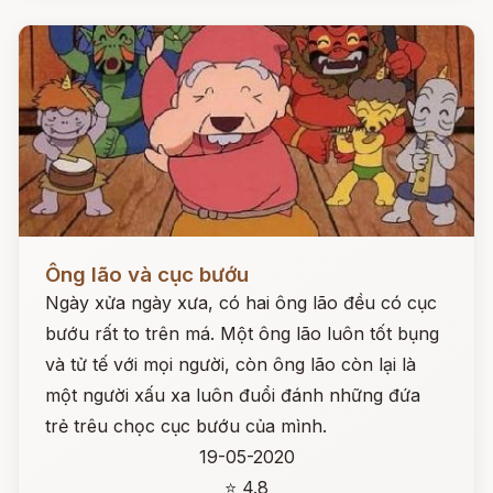
Đọc ngay
Ông lão và cục bướu
Ngày xửa ngày xưa, có hai ông lão đều có cục
bướu rất to trên má. Một ông lão luôn tốt bụng
và tử tế với mọi người, còn ông lão còn lại là
một người xấu xa luôn đuổi đánh những đứa
trẻ trêu chọc cục bướu của mình.
19-05-2020
⭐ 4.8