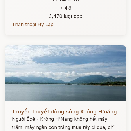
⭐ 4.8
3,470 lượt đọc
Thần thoại Hy Lạp
Đọc ngay
Truyền thuyết dòng sông Krông H'năng
Người Êđê - Krông H'Năng không hết mấy
trăm, mấy ngàn con trăng mùa rẫy đi qua, chỉ