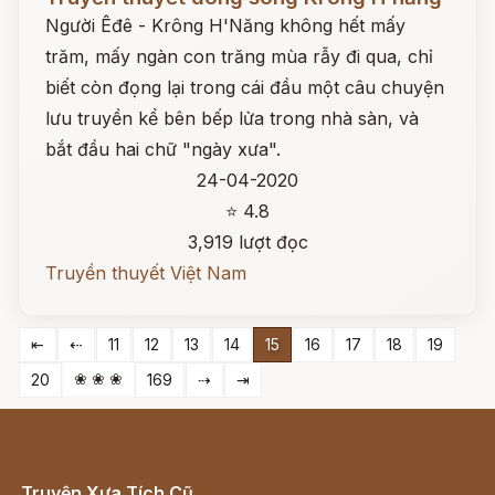
Người Êđê - Krông H'Năng không hết mấy
trăm, mấy ngàn con trăng mùa rẫy đi qua, chỉ
biết còn đọng lại trong cái đầu một câu chuyện
lưu truyền kể bên bếp lửa trong nhà sàn, và
bắt đầu hai chữ "ngày xưa".
24-04-2020
⭐ 4.8
3,919 lượt đọc
Truyền thuyết Việt Nam
⇤
⇠
11
12
13
14
15
16
17
18
19
❀ ❀ ❀
20
169
⇢
⇥
Truyện Xưa Tích Cũ