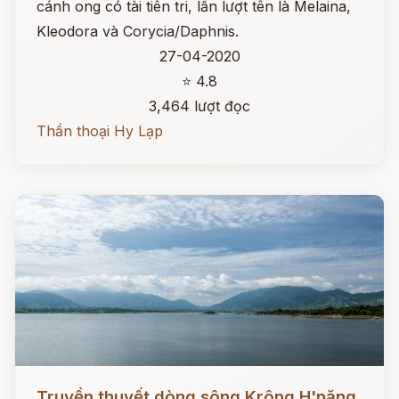
cánh ong có tài tiên tri, lần lượt tên là Melaina,
Kleodora và Corycia/Daphnis.
27-04-2020
⭐ 4.8
3,464 lượt đọc
Thần thoại Hy Lạp
Đọc ngay
Truyền thuyết dòng sông Krông H'năng