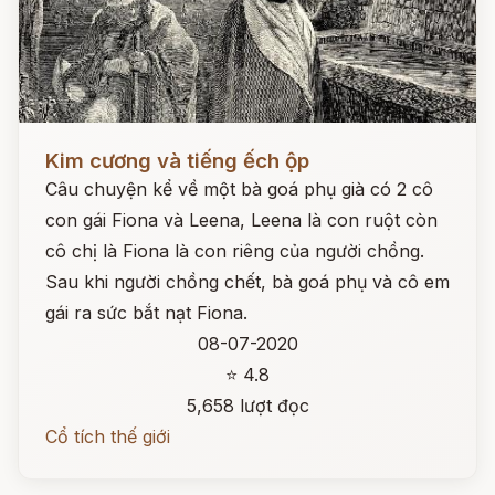
Đọc ngay
Kim cương và tiếng ếch ộp
Câu chuyện kể về một bà goá phụ già có 2 cô
con gái Fiona và Leena, Leena là con ruột còn
cô chị là Fiona là con riêng của người chồng.
Sau khi người chồng chết, bà goá phụ và cô em
gái ra sức bắt nạt Fiona.
08-07-2020
⭐ 4.8
5,658 lượt đọc
Cổ tích thế giới