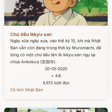
Đọc ngay
Chú tiểu Ikkyu-san
Ngày xửa ngày xưa, vào thế kỷ 15, khi mà Nhật
Bản vẫn còn đang trong thời kỳ Muromachi, đã
từng có một chú tiểu tên là Ikkyu-san ngụ tại
chùa Ankoku-ji (安国寺).
20-05-2020
⭐ 4.8
4,613 lượt đọc
Cổ tích Nhật Bản