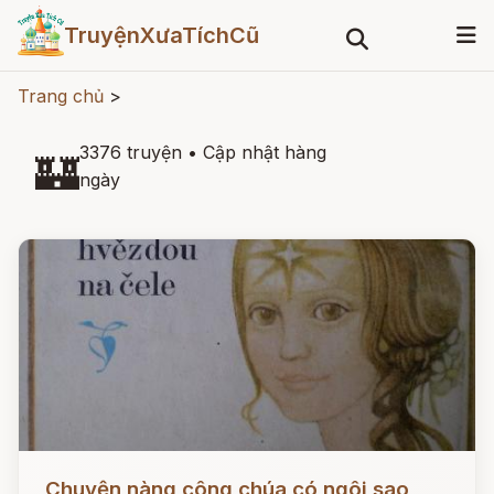
TruyệnXưaTíchCũ
Trang chủ
>
3376 truyện
•
Cập nhật hàng
🏰
ngày
Đọc ngay
Chuyện nàng công chúa có ngôi sao