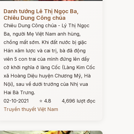
ọc ngay
Danh tướng Lê Thị Ngọc Ba,
Chiêu Dung Công chúa
Chiêu Dung Công chúa - Lý Thị Ngọc
Ba, người Mẹ Việt Nam anh hùng,
chồng mất sớm. Khi đất nước bị giặc
Hán xâm lược và cai trị, bà đã động
viên 5 con trai của mình đứng lên dấy
cờ khởi nghĩa ở làng Cốc (Làng Kim Cốc
xã Hoàng Diệu huyện Chương Mỹ, Hà
Nội), sau về dưới trướng của Nhị vua
Hai Bà Trưng.
02-10-2021
⭐ 4.8
4,696 lượt đọc
Truyền thuyết Việt Nam