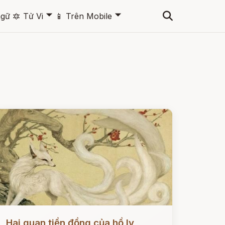
🞃
🞃
ngữ
🔯
Tử Vi
📱
Trên Mobile
ọc ngay
Hai quan tiền đồng của hồ ly