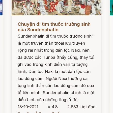
Đọc ngay
Đ
Chuyện đi tìm thuốc trường sinh
của Sundenphatin
Sundenphatin đi tìm thuốc trường sinh"
là một truyện thắn thoại lưu truyền
rộng rãi nhất trong dán tộc Naxi, nên
đã được các Tunba (thầy cúng, thầy tu)
ghi vao trong kinh điển vàn tự tượng
hỉnh. Dân tộc Naxi la một dân tộc cắn
lao dũng càm. Người Naxi thường ca
tụng tinh thần cân lao dũng cảm đó cua
tổ tiên mình. Sundenphatin chinh là một
điển hình cùa những ông tổ đó.
18-10-2021
⭐ 4.8
2,683 lượt đọc