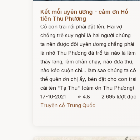
Đọc ngay
Kết mỗi uyên ương - cảm ơn Hồ
tiên Thu Phương
Có con trai rồi phải đặt tên. Hai vợ
chồng trẻ suy nghĩ là hai người chúng
ta nên được đôi uyên ưomg chẳng phải
là nhờ Thu Phương đã trố tài nào là làm
thấy lang, làm chân chạy, nào đưa thư,
nào kéo cuộn chỉ... làm sao chúng ta có
thể quên ơn chị ấy, bèn đặt cho con trai
cái tên "Tạ Thu" (cảm ơn Thu Phương).
17-10-2021
⭐ 4.8
2,695 lượt đọc
Truyện cổ Trung Quốc