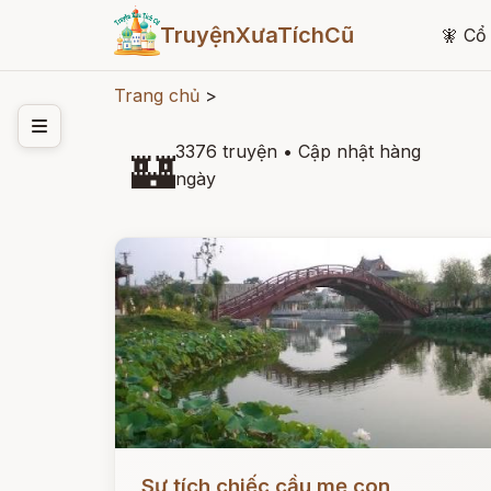
TruyệnXưaTíchCũ
🧚
Cổ 
Trang chủ
>
3376 truyện
•
Cập nhật hàng
🏰
ngày
Đọc ngay
Sự tích chiếc cầu mẹ con