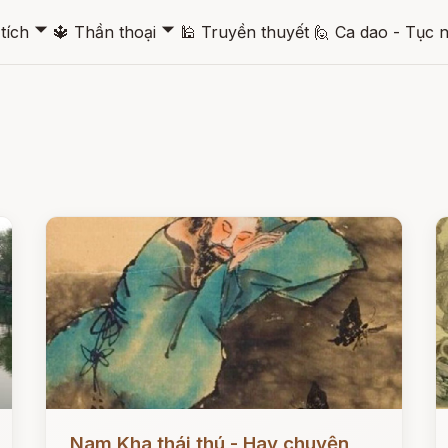
🞃
🞃
tích
🔱
Thần thoại
🕌
Truyền thuyết
🙋
Ca dao - Tục 
Đọc ngay
Đ
Nam Kha thái thú - Hay chuyện