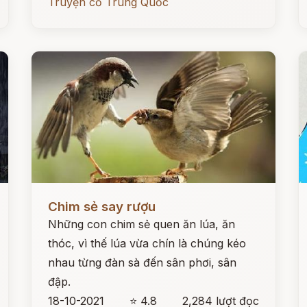
Truyện cổ Trung Quốc
Đọc ngay
Đ
Chim sẻ say rượu
Những con chim sẻ quen ăn lúa, ăn
thóc, vì thế lúa vừa chín là chúng kéo
nhau từng đàn sà đến sân phơi, sân
đập.
18-10-2021
⭐ 4.8
2,284 lượt đọc