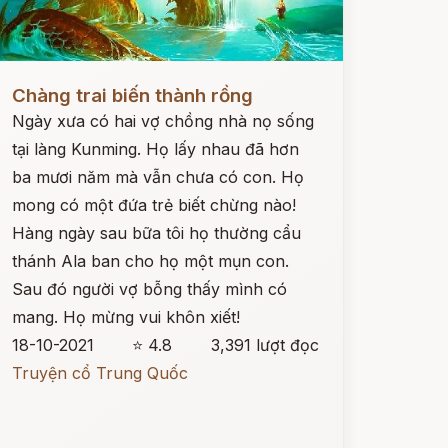
ọc ngay
Chàng trai biến thành rồng
Ngày xưa có hai vợ chồng nhà nọ sống
tại làng Kunming. Họ lấy nhau đã hơn
ba mươi năm mà vẫn chưa có con. Họ
mong có một đứa trẻ biết chừng nào!
Hàng ngày sau bữa tôi họ thường cẩu
thánh Ala ban cho họ một mụn con.
Sau đó người vợ bỗng thấy mình có
mang. Họ mừng vui khôn xiết!
18-10-2021
⭐ 4.8
3,391 lượt đọc
Truyện cổ Trung Quốc