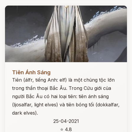
Đọc ngay
Tiên Ánh Sáng
Tiên (álfr, tiếng Anh: elf) là một chủng tộc lớn
trong thần thoại Bắc Âu. Trong Cửu giới của
người Bắc Âu có hai loại tiên: tiên ánh sáng
(ljosalfar, light elves) và tiên bóng tối (dokkalfar,
dark elves).
25-04-2021
⭐ 4.8