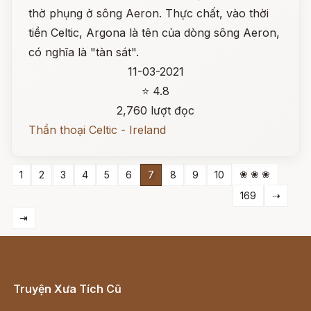
thờ phụng ở sông Aeron. Thực chất, vào thời
tiền Celtic, Argona là tên của dòng sông Aeron,
có nghĩa là "tàn sát".
11-03-2021
⭐ 4.8
2,760 lượt đọc
Thần thoại Celtic - Ireland
❀ ❀ ❀
1
2
3
4
5
6
7
8
9
10
169
⇢
⇥
Truyện Xưa Tích Cũ
Cổ tích Việt Nam