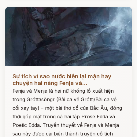
Đọc ngay
Sự tích vì sao nước biển lại mặn hay
chuyện hai nàng Fenja và...
Fenja và Menja là hai nữ khổng lồ xuất hiện
trong Gróttasöngr (Bài ca về Grótti/Bài ca về
cối xay tay) – một bài thơ cổ của Bắc Âu, đồng
thời góp mặt trong cả hai tập Prose Edda và
Poetic Edda. Truyền thuyết về Fenja và Menja
sau này được cải biên thành truyện cổ tích