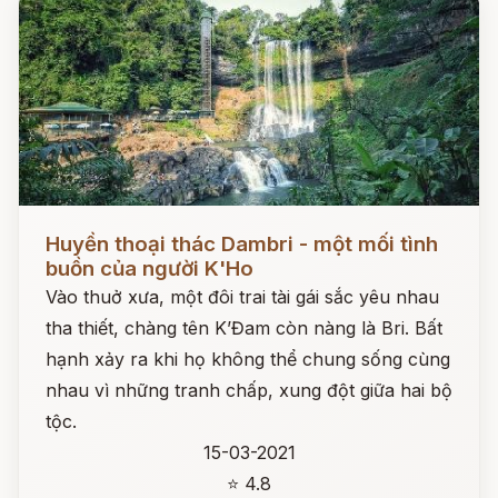
Đọc ngay
Huyền thoại thác Dambri - một mối tình
buồn của người K'Ho
Vào thuở xưa, một đôi trai tài gái sắc yêu nhau
tha thiết, chàng tên K’Đam còn nàng là Bri. Bất
hạnh xảy ra khi họ không thể chung sống cùng
nhau vì những tranh chấp, xung đột giữa hai bộ
tộc.
15-03-2021
⭐ 4.8