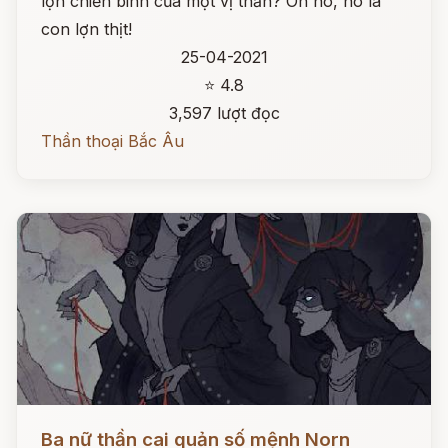
lợn chiến binh của một vị thần? Oh no, nó là
con lợn thịt!
25-04-2021
⭐ 4.8
3,597 lượt đọc
Thần thoại Bắc Âu
Đọc ngay
Ba nữ thần cai quản số mệnh Norn