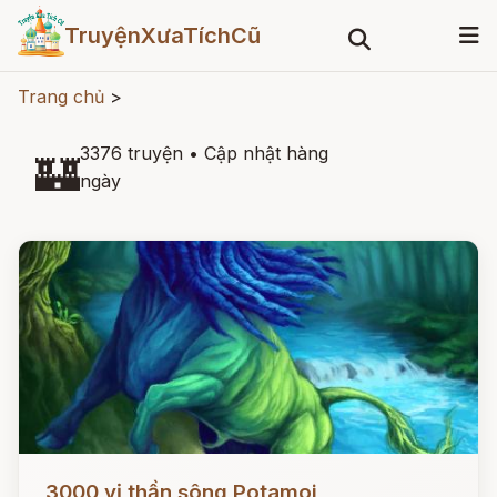
TruyệnXưaTíchCũ
Trang chủ
>
3376 truyện
•
Cập nhật hàng
🏰
ngày
Đọc ngay
3000 vị thần sông Potamoi