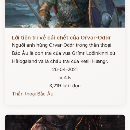
Đọc ngay
Lời tiên tri về cái chết của Orvar-Oddr
Người anh hùng Orvar-Oddr trong thần thoại
Bắc Âu là con trai của vua Grímr Loðinkinni xứ
Hålogaland và là cháu trai của Ketill Hængr.
26-04-2021
⭐ 4.8
3,219 lượt đọc
Thần thoại Bắc Âu