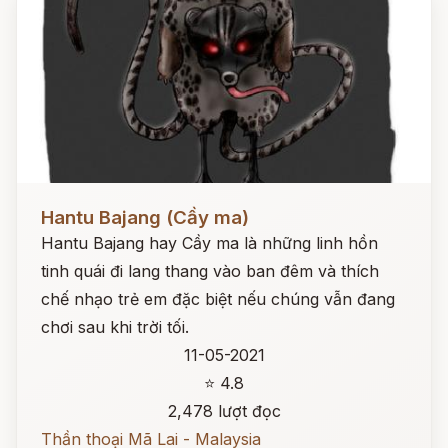
Đọc ngay
Hantu Bajang (Cầy ma)
Hantu Bajang hay Cầy ma là những linh hồn
tinh quái đi lang thang vào ban đêm và thích
chế nhạo trẻ em đặc biệt nếu chúng vẫn đang
chơi sau khi trời tối.
11-05-2021
⭐ 4.8
2,478 lượt đọc
Thần thoại Mã Lai - Malaysia