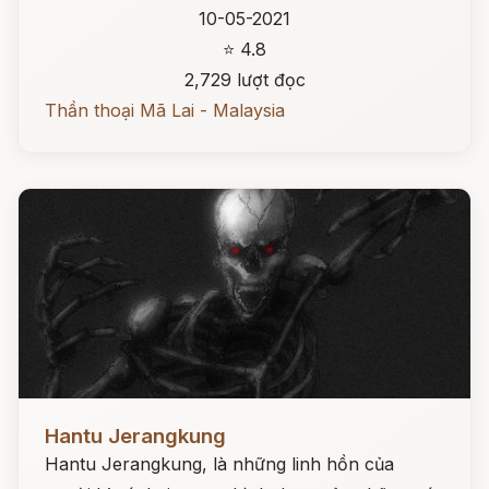
10-05-2021
⭐ 4.8
2,729 lượt đọc
Thần thoại Mã Lai - Malaysia
Đọc ngay
Hantu Jerangkung
Hantu Jerangkung, là những linh hồn của