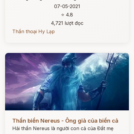
07-05-2021
⭐ 4.8
4,721 lượt đọc
Thần thoại Hy Lạp
Đọc ngay
Thần biển Nereus - Ông già của biển cả
Hải thần Nereus là người con cả của Đất mẹ