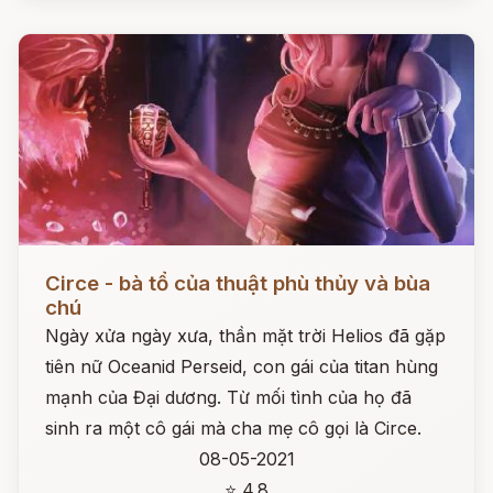
Đọc ngay
Circe - bà tổ của thuật phù thủy và bùa
chú
Ngày xửa ngày xưa, thần mặt trời Helios đã gặp
tiên nữ Oceanid Perseid, con gái của titan hùng
mạnh của Đại dương. Từ mối tình của họ đã
sinh ra một cô gái mà cha mẹ cô gọi là Circe.
08-05-2021
⭐ 4.8