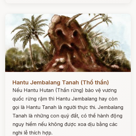
Đọc ngay
Hantu Jembalang Tanah (Thổ thần)
Nếu Hantu Hutan (Thần rừng) bảo vệ vương
quốc rừng rậm thì Hantu Jembalang hay còn
gọi là Hantu Tanah là người thực thi. Jembalang
Tanah là những con quỷ đất, có thể hành động
nguy hiểm nếu không được xoa dịu bằng các
nghi lễ thích hợp.