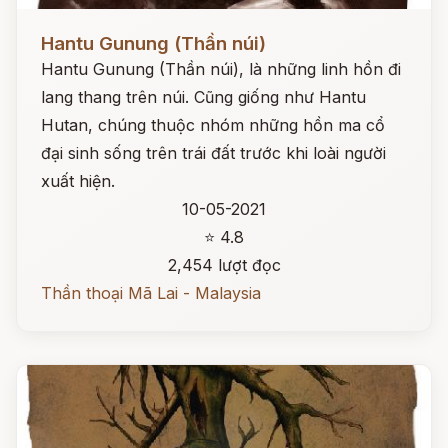
Đọc ngay
Hantu Gunung (Thần núi)
Hantu Gunung (Thần núi), là những linh hồn đi
lang thang trên núi. Cũng giống như Hantu
Hutan, chúng thuộc nhóm những hồn ma cổ
đại sinh sống trên trái đất trước khi loài người
xuất hiện.
10-05-2021
⭐ 4.8
2,454 lượt đọc
Thần thoại Mã Lai - Malaysia