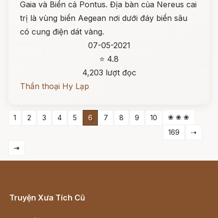
Gaia và Biển cả Pontus. Địa bàn của Nereus cai
trị là vùng biển Aegean nơi dưới đáy biển sâu
có cung điện dát vàng.
07-05-2021
⭐ 4.8
4,203 lượt đọc
Thần thoại Hy Lạp
❀ ❀ ❀
1
2
3
4
5
6
7
8
9
10
169
⇢
⇥
Truyện Xưa Tích Cũ
Cổ tích Việt Nam