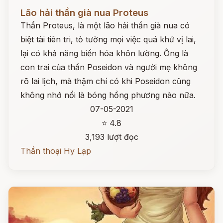
Đọc ngay
Lão hải thần già nua Proteus
Thần Proteus, là một lão hải thần già nua có
biệt tài tiên tri, tỏ tường mọi việc quá khứ vị lai,
lại có khả năng biến hóa khôn lường. Ông là
con trai của thần Poseidon và người mẹ không
rõ lai lịch, mà thậm chí có khi Poseidon cũng
không nhớ nổi là bóng hồng phương nào nữa.
07-05-2021
⭐ 4.8
3,193 lượt đọc
Thần thoại Hy Lạp