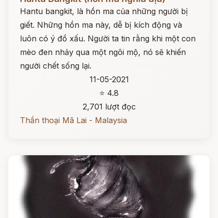
Hantu bangkit, là hồn ma của những người bị
giết. Những hồn ma này, dễ bị kích động và
luôn có ý đồ xấu. Người ta tin rằng khi một con
mèo đen nhảy qua một ngôi mộ, nó sẽ khiến
người chết sống lại.
11-05-2021
⭐ 4.8
2,701 lượt đọc
Thần thoại Mã Lai - Malaysia