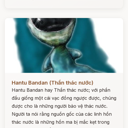
Đọc ngay
Hantu Bandan (Thần thác nước)
Hantu Bandan hay Thần thác nước; với phần
đầu giống một cái vạc đồng ngược được, chúng
được cho là những người bảo vệ thác nước.
Người ta nói rằng nguồn gốc của các linh hồn
thác nước là những hồn ma bị mắc kẹt trong