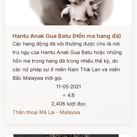
Đọc ngay
Hantu Anak Gua Batu (Hồn ma hang đá)
Các hang động đá vôi thường được cho là nơi
trú ngụ của Hantu Anak Gua Batu hoặc những
hồn ma trong hang đá trong nhiều thế kỷ, do
các nữ pháp sư ở miền Nam Thái Lan và miền
Bắc Malaysia mời gọi.
11-05-2021
⭐ 4.8
2,408 lượt đọc
Thần thoại Mã Lai - Malaysia