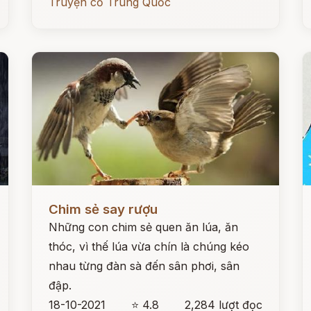
Truyện cổ Trung Quốc
Đọc ngay
Đ
Chim sẻ say rượu
Những con chim sẻ quen ăn lúa, ăn
thóc, vì thế lúa vừa chín là chúng kéo
nhau từng đàn sà đến sân phơi, sân
đập.
18-10-2021
⭐ 4.8
2,284 lượt đọc