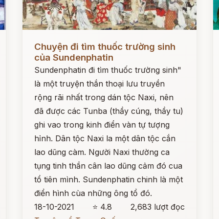
Đọc ngay
Đ
Chuyện đi tìm thuốc trường sinh
của Sundenphatin
Sundenphatin đi tìm thuốc trường sinh"
là một truyện thắn thoại lưu truyền
rộng rãi nhất trong dán tộc Naxi, nên
đã được các Tunba (thầy cúng, thầy tu)
ghi vao trong kinh điển vàn tự tượng
hỉnh. Dân tộc Naxi la một dân tộc cắn
lao dũng càm. Người Naxi thường ca
tụng tinh thần cân lao dũng cảm đó cua
tổ tiên mình. Sundenphatin chinh là một
điển hình cùa những ông tổ đó.
18-10-2021
⭐ 4.8
2,683 lượt đọc