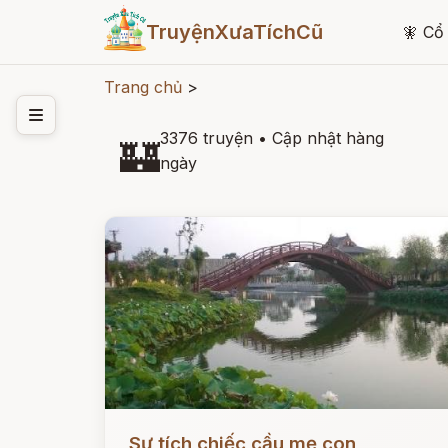
TruyệnXưaTíchCũ
🧚
Cổ 
Trang chủ
>
3376 truyện
•
Cập nhật hàng
🏰
ngày
Đọc ngay
Sự tích chiếc cầu mẹ con