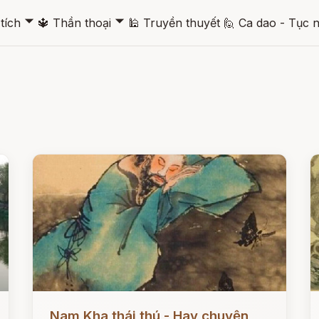
🞃
🞃
tích
🔱
Thần thoại
🕌
Truyền thuyết
🙋
Ca dao - Tục 
Đọc ngay
Đ
Nam Kha thái thú - Hay chuyện