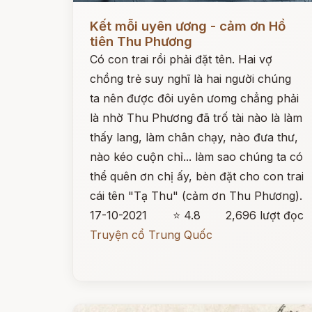
Đọc ngay
Kết mỗi uyên ương - cảm ơn Hồ
tiên Thu Phương
Có con trai rồi phải đặt tên. Hai vợ
chồng trẻ suy nghĩ là hai người chúng
ta nên được đôi uyên ưomg chẳng phải
là nhờ Thu Phương đã trố tài nào là làm
thấy lang, làm chân chạy, nào đưa thư,
nào kéo cuộn chỉ... làm sao chúng ta có
thể quên ơn chị ấy, bèn đặt cho con trai
cái tên "Tạ Thu" (cảm ơn Thu Phương).
17-10-2021
⭐ 4.8
2,696 lượt đọc
Truyện cổ Trung Quốc