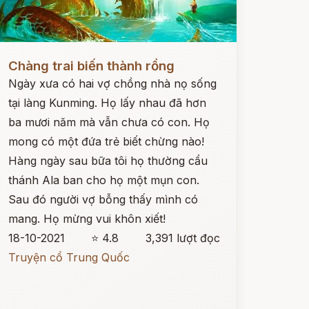
ọc ngay
Chàng trai biến thành rồng
Ngày xưa có hai vợ chồng nhà nọ sống
tại làng Kunming. Họ lấy nhau đã hơn
ba mươi năm mà vẫn chưa có con. Họ
mong có một đứa trẻ biết chừng nào!
Hàng ngày sau bữa tôi họ thường cẩu
thánh Ala ban cho họ một mụn con.
Sau đó người vợ bỗng thấy mình có
mang. Họ mừng vui khôn xiết!
18-10-2021
⭐ 4.8
3,391 lượt đọc
Truyện cổ Trung Quốc