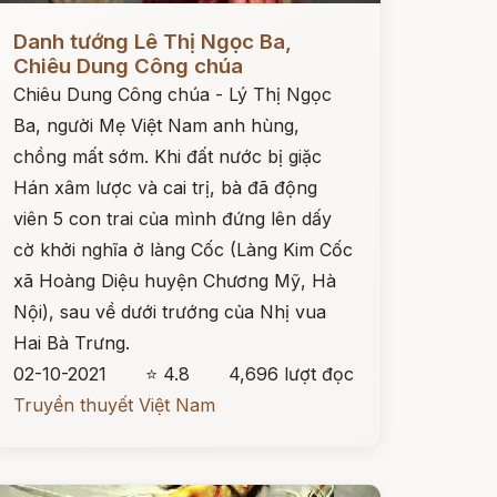
ọc ngay
Danh tướng Lê Thị Ngọc Ba,
Chiêu Dung Công chúa
Chiêu Dung Công chúa - Lý Thị Ngọc
Ba, người Mẹ Việt Nam anh hùng,
chồng mất sớm. Khi đất nước bị giặc
Hán xâm lược và cai trị, bà đã động
viên 5 con trai của mình đứng lên dấy
cờ khởi nghĩa ở làng Cốc (Làng Kim Cốc
xã Hoàng Diệu huyện Chương Mỹ, Hà
Nội), sau về dưới trướng của Nhị vua
Hai Bà Trưng.
02-10-2021
⭐ 4.8
4,696 lượt đọc
Truyền thuyết Việt Nam