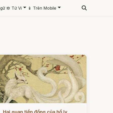
🞃
🞃
ngữ
🔯
Tử Vi
📱
Trên Mobile
ọc ngay
Hai quan tiền đồng của hồ ly