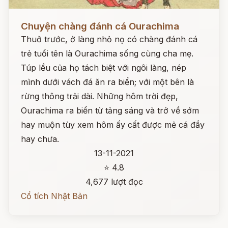
Đọc ngay
Chuyện chàng đánh cá Ourachima
Thuở trước, ở làng nhỏ nọ có chàng đánh cá
trẻ tuổi tên là Ourachima sống cùng cha mẹ.
Túp lều của họ tách biệt với ngôi làng, nép
mình dưới vách đá ăn ra biển; với một bên là
rừng thông trải dài. Những hôm trời đẹp,
Ourachima ra biển từ tảng sáng và trở về sớm
hay muộn tùy xem hôm ấy cất được mẻ cá đầy
hay chưa.
13-11-2021
⭐ 4.8
4,677 lượt đọc
Cổ tích Nhật Bản