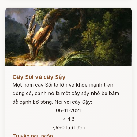
Đọc ngay
Cây Sồi và cây Sậy
Một hôm cây Sồi to lớn và khỏe mạnh trên
đồng cỏ, cạnh nó là một cây sậy nhỏ bé bám
dễ cạnh bờ sông. Nói với cây Sậy:
06-11-2021
⭐ 4.8
7,590 lượt đọc
Truyện ngụ ngôn