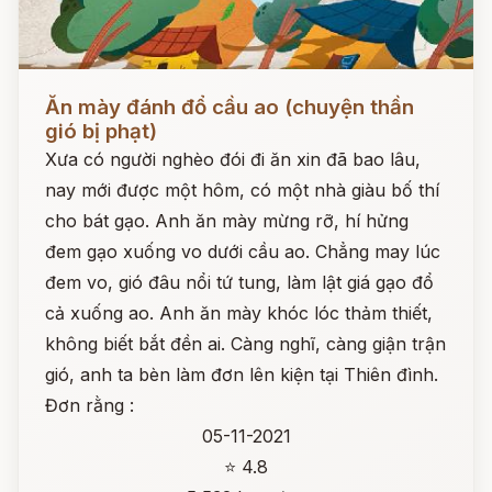
Đọc ngay
Ăn mày đánh đổ cầu ao (chuyện thần
gió bị phạt)
Xưa có người nghèo đói đi ăn xin đã bao lâu,
nay mới được một hôm, có một nhà giàu bố thí
cho bát gạo. Anh ăn mày mừng rỡ, hí hửng
đem gạo xuống vo dưới cầu ao. Chẳng may lúc
đem vo, gió đâu nổi tứ tung, làm lật giá gạo đổ
cả xuống ao. Anh ăn mày khóc lóc thảm thiết,
không biết bắt đền ai. Càng nghĩ, càng giận trận
gió, anh ta bèn làm đơn lên kiện tại Thiên đình.
Đơn rằng :
05-11-2021
⭐ 4.8