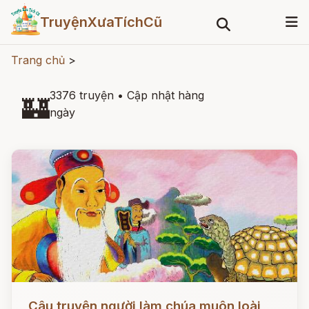
TruyệnXưaTíchCũ
Trang chủ
>
3376 truyện
•
Cập nhật hàng
🏰
ngày
Đọc ngay
Câu truyện người làm chúa muôn loài