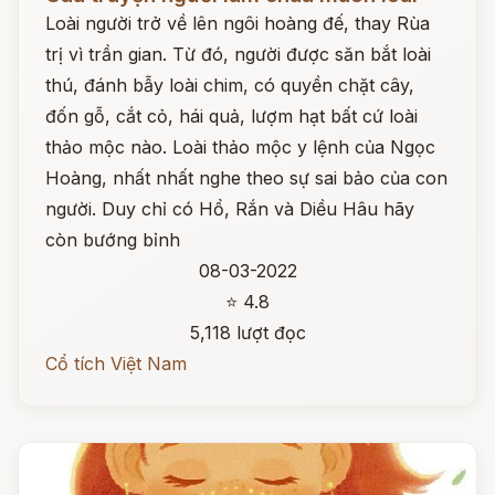
Loài người trở về lên ngôi hoàng đế, thay Rùa
trị vì trần gian. Từ đó, người được săn bắt loài
thú, đánh bẫy loài chim, có quyền chặt cây,
đốn gỗ, cắt cỏ, hái quả, lượm hạt bất cứ loài
thảo mộc nào. Loài thảo mộc y lệnh của Ngọc
Hoàng, nhất nhất nghe theo sự sai bảo của con
người. Duy chỉ có Hổ, Rắn và Diều Hâu hãy
còn bướng bỉnh
08-03-2022
⭐ 4.8
5,118 lượt đọc
Cổ tích Việt Nam