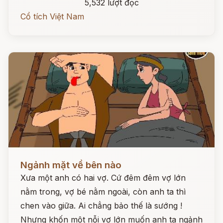
5,532 lượt đọc
Cổ tích Việt Nam
Đọc ngay
Ngảnh mặt về bên nào
Xưa một anh có hai vợ. Cứ đêm đêm vợ lớn
nằm trong, vợ bé nằm ngoài, còn anh ta thì
chen vào giữa. Ai chẳng bảo thế là sướng !
Nhưng khốn một nỗi vợ lớn muốn anh ta ngảnh