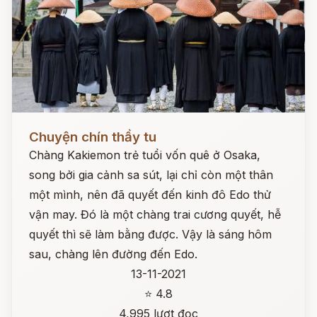
Đọc ngay
Chuyện chín thầy tu
Chàng Kakiemon trẻ tuổi vốn quê ở Osaka,
song bởi gia cảnh sa sút, lại chỉ còn một thân
một mình, nên đã quyết đến kinh đô Edo thử
vận may. Đó là một chàng trai cương quyết, hễ
quyết thì sẽ làm bằng được. Vậy là sáng hôm
sau, chàng lên đường đến Edo.
13-11-2021
⭐ 4.8
4,995 lượt đọc