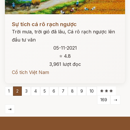
Đọc ngay
Sự tích cá rô rạch ngược
Trời mưa, trời gió đã lâu, Cá rô rạch ngược lên
đầu tư văn
05-11-2021
⭐ 4.8
3,961 lượt đọc
Cổ tích Việt Nam
❀ ❀ ❀
1
2
3
4
5
6
7
8
9
10
169
⇢
⇥