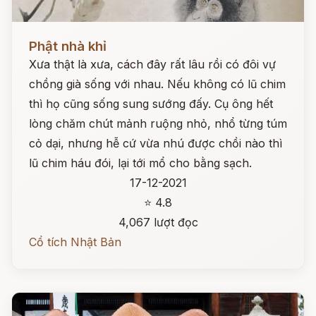
Đọc ngay
Phật nhà khỉ
Xưa thật là xưa, cách đây rất lâu rồi có đôi vự
chồng già sống với nhau. Nếu không có lũ chim
thì họ cũng sống sung sướng đấy. Cụ ông hết
lòng chăm chút mảnh ruộng nhỏ, nhổ từng túm
cỏ dại, nhưng hễ cứ vừa nhú được chồi nào thì
lũ chim háu đói, lại tới mổ cho bằng sạch.
17-12-2021
⭐ 4.8
4,067 lượt đọc
Cổ tích Nhật Bản