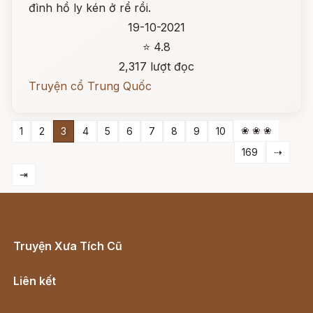
đình hồ ly kén ở rể rồi.
19-10-2021
⭐ 4.8
2,317 lượt đọc
Truyện cổ Trung Quốc
❀ ❀ ❀
1
2
3
4
5
6
7
8
9
10
169
⇢
⇥
Truyện Xưa Tích Cũ
Cổ tích Việt Nam
Liên kết
Lịch vạn niên