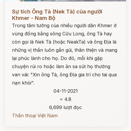
Đọc ngay
Sự tích Ông Tà (Nek Tà) của người
Khmer - Nam Bộ
Trong tâm tưởng của nhiều người dân Khmer ở
vùng đồng bằng sông Cửu Long, ông Tà hay
còn gọi là Nek Tà (hoặc NeakTa) và ông Địa là
những vị thần luôn gần gũi, thân thiện và mang
lại phúc lành cho họ. Do đó, mỗi khi gặp
chuyện rủi ro hoặc làm ăn sa sút họ thường
van vái: "Xin ông Tà, ông Địa gia trì cho tai qua
nạn khỏi".
04-11-2021
⭐ 4.8
6,699 lượt đọc
Thần thoại Việt Nam