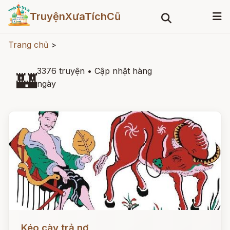
TruyệnXưaTíchCũ
Trang chủ
>
3376 truyện
•
Cập nhật hàng
🏰
ngày
Đọc ngay
Kéo cày trả nợ