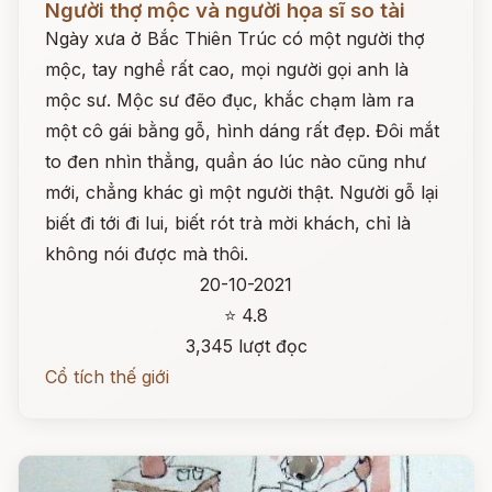
Người thợ mộc và người họa sĩ so tài
Ngày xưa ở Bắc Thiên Trúc có một người thợ
mộc, tay nghề rất cao, mọi người gọi anh là
mộc sư. Mộc sư đẽo đục, khắc chạm làm ra
một cô gái bằng gỗ, hình dáng rất đẹp. Đôi mắt
to đen nhìn thẳng, quần áo lúc nào cũng như
mới, chẳng khác gì một người thật. Người gỗ lại
biết đi tới đi lui, biết rót trà mời khách, chỉ là
không nói được mà thôi.
20-10-2021
⭐ 4.8
3,345 lượt đọc
Cổ tích thế giới