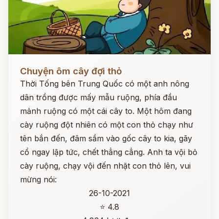
Đọc ngay
Chuyện ôm cây đợi thỏ
Thời Tống bên Trung Quốc có một anh nông
dân trồng được mấy mẫu ruộng, phía đầu
mảnh ruộng có một cái cây to. Một hôm đang
cày ruộng đột nhiên có một con thỏ chạy như
tên bắn đến, đâm sầm vào gốc cây to kia, gãy
cổ ngay lập tức, chết thẳng cẳng. Anh ta vội bỏ
cày ruộng, chạy vội đến nhặt con thỏ lên, vui
mừng nói:
26-10-2021
⭐ 4.8