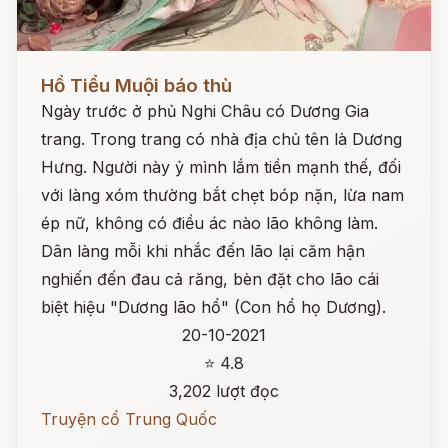
Đọc ngay
Hồ Tiểu Muội báo thù
Ngày trước ở phủ Nghi Châu có Dương Gia
trang. Trong trang có nhà địa chủ tên là Dương
Hưng. Người này ỷ mình lắm tiền mạnh thế, đối
với làng xóm thường bắt chẹt bóp nặn, lừa nam
ép nữ, không có điều ác nào lão không làm.
Dân làng mỗi khi nhắc đến lão lại căm hận
nghiến đến đau cả răng, bèn đặt cho lão cái
biệt hiệu "Dương lão hổ" (Con hổ họ Dương).
20-10-2021
⭐ 4.8
3,202 lượt đọc
Truyện cổ Trung Quốc