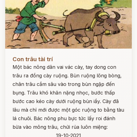
Đọc ngay
Con trâu tài trí
Một bác nông dân vai vác cày, tay dong con
trâu ra đồng cày ruộng. Bùn ruộng lõng bòng,
chân trâu cắm sâu vào trong bùn ngập đến
bụng. Trâu khó khăn nặng nhọc, bước thấp
bước cao kéo cày dưới ruộng bùn iầy. Cày đã
lâu mà chỉ mới được một góc ruộng to bằng tàu
lá chuôi. Bác nông phu bực tức lấy roi đánh
bừa vào mông trâu, chửi rủa luôn miệng:
19-10-2021