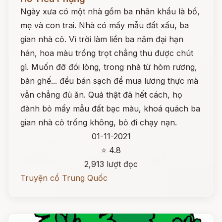
Ngày xưa có một nhà gồm ba nhân khẩu là bố,
mẹ và con trai. Nhà có mấy mẫu đất xấu, ba
gian nhà cỏ. Vì trời làm liền ba năm đại hạn
hán, hoa màu trồng trọt chẳng thu được chút
gì. Muốn đỡ đói lòng, trong nhà từ hòm rương,
bàn ghế... đều bán sạch để mua lương thực mà
vẫn chẳng đủ ăn. Quả thật đã hết cách, họ
đành bỏ mấy mẫu đất bạc màu, khoá quách ba
gian nhà cỏ trống không, bỏ đi chạy nạn.
01-11-2021
⭐ 4.8
2,913 lượt đọc
Truyện cổ Trung Quốc