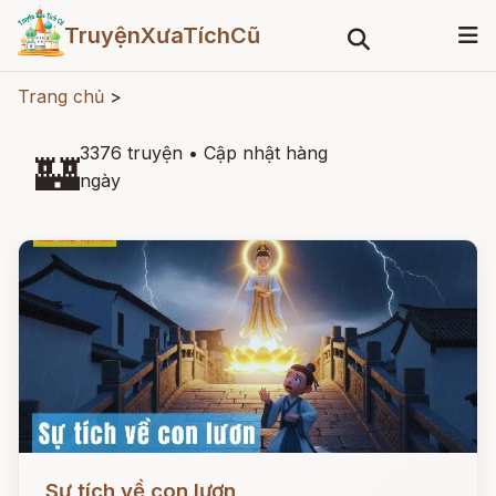
TruyệnXưaTíchCũ
Trang chủ
>
3376 truyện
•
Cập nhật hàng
🏰
ngày
Đọc ngay
Sự tích về con lươn