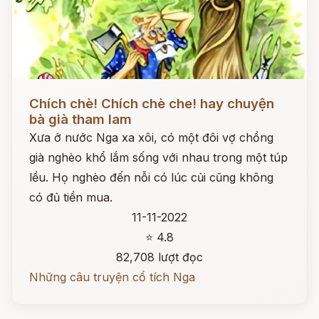
Đọc ngay
Chích chè! Chích chè che! hay chuyện
bà già tham lam
Xưa ở nước Nga xa xôi, có một đôi vợ chồng
già nghèo khổ lắm sống với nhau trong một túp
lều. Họ nghèo đến nỗi có lúc củi cũng không
có đủ tiền mua.
11-11-2022
⭐ 4.8
82,708 lượt đọc
Những câu truyện cổ tích Nga