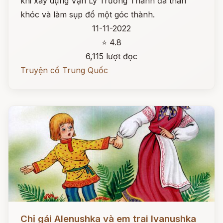
khi xây dựng Vạn Lý Trường Thành đã than
khóc và làm sụp đổ một góc thành.
11-11-2022
⭐ 4.8
6,115 lượt đọc
Truyện cổ Trung Quốc
Đọc ngay
Chị gái Alenushka và em trai Ivanushka