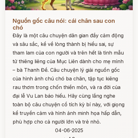
Đọc ngay
Nguồn gốc câu nói: cái chân sau con
chó
Đây là một câu chuyện dân gian đầy cảm động
và sâu sắc, kể về lòng thành bị hiểu sai, sự
tham lam của con người và trên hết là tình mẫu
tử thiêng liêng của Mục Liên dành cho mẹ mình
– bà Thanh Đề. Câu chuyện lý giải nguồn gốc
của hình ảnh chú chó ba chân, tập tục kiêng
rau thơm trong chốn thiền môn, và ra đời của
đại lễ Vu Lan báo hiếu. Hãy cùng lắng nghe
toàn bộ câu chuyện cổ tích kỳ bí này, với giọng
kể truyền cảm và hình ảnh minh họa hấp dẫn,
phù hợp cho cả người lớn và trẻ nhỏ.
04-06-2025