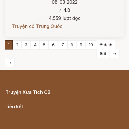
08-03-2022
⭐ 4.8
4,559 lượt đọc
Truyện cổ Trung Quốc
❀ ❀ ❀
1
2
3
4
5
6
7
8
9
10
169
⇢
⇥
Truyện Xưa Tích Cũ
Cổ tích Việt Nam
Liên kết
Lịch vạn niên
Hà Nội cũ - Món ngon Hà Nội
Truyện kiếm hiệp - Ngôn tình