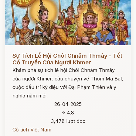
Đọc ngay
Sự Tích Lễ Hội Chôl Chnăm Thmây - Tết
Cổ Truyền Của Người Khmer
Khám phá sự tích lễ hội Chôl Chnăm Thmây
của người Khmer: câu chuyện về Thom Ma Bal,
cuộc đấu trí kỳ diệu với Đại Phạm Thiên và ý
nghĩa năm mới.
26-04-2025
⭐ 4.8
3,478 lượt đọc
Cổ tích Việt Nam