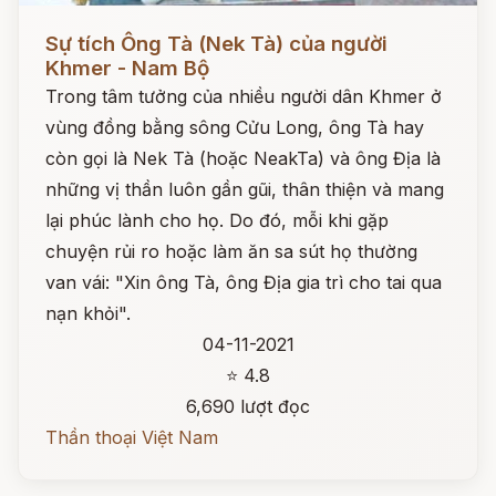
Đọc ngay
Sự tích Ông Tà (Nek Tà) của người
Khmer - Nam Bộ
Trong tâm tưởng của nhiều người dân Khmer ở
vùng đồng bằng sông Cửu Long, ông Tà hay
còn gọi là Nek Tà (hoặc NeakTa) và ông Địa là
những vị thần luôn gần gũi, thân thiện và mang
lại phúc lành cho họ. Do đó, mỗi khi gặp
chuyện rủi ro hoặc làm ăn sa sút họ thường
van vái: "Xin ông Tà, ông Địa gia trì cho tai qua
nạn khỏi".
04-11-2021
⭐ 4.8
6,690 lượt đọc
Thần thoại Việt Nam