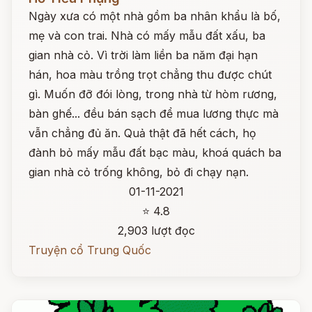
Ngày xưa có một nhà gồm ba nhân khẩu là bố,
mẹ và con trai. Nhà có mấy mẫu đất xấu, ba
gian nhà cỏ. Vì trời làm liền ba năm đại hạn
hán, hoa màu trồng trọt chẳng thu được chút
gì. Muốn đỡ đói lòng, trong nhà từ hòm rương,
bàn ghế... đều bán sạch để mua lương thực mà
vẫn chẳng đủ ăn. Quả thật đã hết cách, họ
đành bỏ mấy mẫu đất bạc màu, khoá quách ba
gian nhà cỏ trống không, bỏ đi chạy nạn.
01-11-2021
⭐ 4.8
2,903 lượt đọc
Truyện cổ Trung Quốc