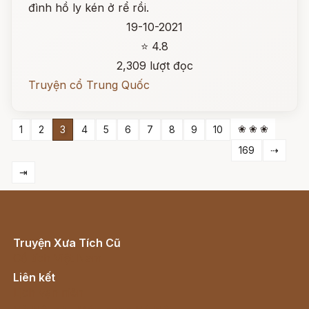
đình hồ ly kén ở rể rồi.
19-10-2021
⭐ 4.8
2,309 lượt đọc
Truyện cổ Trung Quốc
❀ ❀ ❀
1
2
3
4
5
6
7
8
9
10
169
⇢
⇥
Truyện Xưa Tích Cũ
Cổ tích Việt Nam
Liên kết
Lịch vạn niên