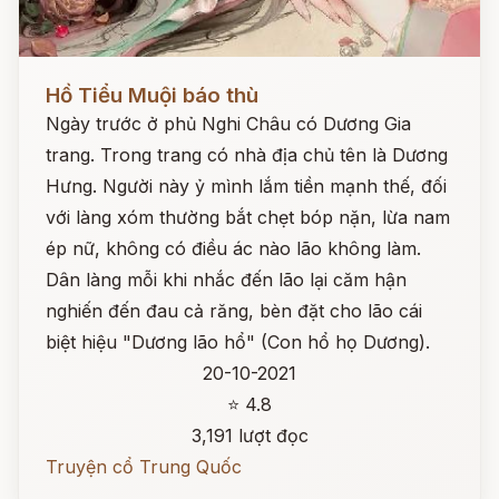
Đọc ngay
Hồ Tiểu Muội báo thù
Ngày trước ở phủ Nghi Châu có Dương Gia
trang. Trong trang có nhà địa chủ tên là Dương
Hưng. Người này ỷ mình lắm tiền mạnh thế, đối
với làng xóm thường bắt chẹt bóp nặn, lừa nam
ép nữ, không có điều ác nào lão không làm.
Dân làng mỗi khi nhắc đến lão lại căm hận
nghiến đến đau cả răng, bèn đặt cho lão cái
biệt hiệu "Dương lão hổ" (Con hổ họ Dương).
20-10-2021
⭐ 4.8
3,191 lượt đọc
Truyện cổ Trung Quốc