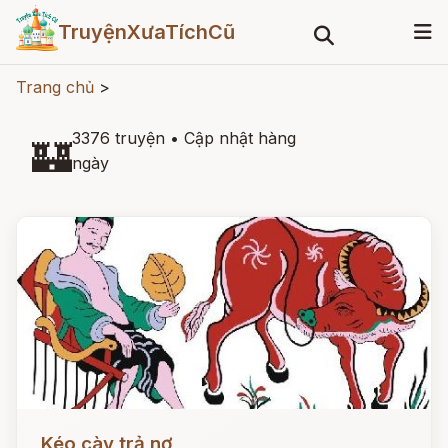
TruyệnXưaTíchCũ
Trang chủ
>
3376 truyện
•
Cập nhật hàng
🏰
ngày
Đọc ngay
Kéo cày trả nợ