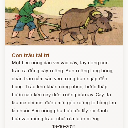
Đọc ngay
Con trâu tài trí
Một bác nông dân vai vác cày, tay dong con
trâu ra đồng cày ruộng. Bùn ruộng lõng bòng,
chân trâu cắm sâu vào trong bùn ngập đến
bụng. Trâu khó khăn nặng nhọc, bước thấp
bước cao kéo cày dưới ruộng bùn iầy. Cày đã
lâu mà chỉ mới được một góc ruộng to bằng tàu
lá chuôi. Bác nông phu bực tức lấy roi đánh
bừa vào mông trâu, chửi rủa luôn miệng:
19-10-2021