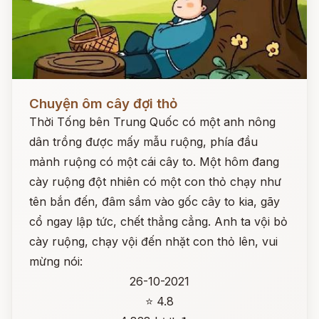
Đọc ngay
Chuyện ôm cây đợi thỏ
Thời Tống bên Trung Quốc có một anh nông
dân trồng được mấy mẫu ruộng, phía đầu
mảnh ruộng có một cái cây to. Một hôm đang
cày ruộng đột nhiên có một con thỏ chạy như
tên bắn đến, đâm sầm vào gốc cây to kia, gãy
cổ ngay lập tức, chết thẳng cẳng. Anh ta vội bỏ
cày ruộng, chạy vội đến nhặt con thỏ lên, vui
mừng nói:
26-10-2021
⭐ 4.8