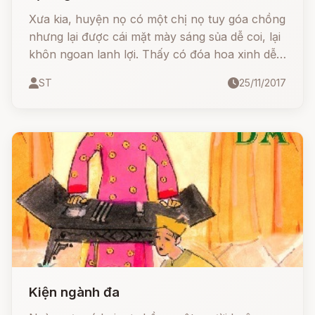
Xưa kia, huyện nọ có một chị nọ tuy góa chồng
nhưng lại được cái mặt mày sáng sủa dễ coi, lại
khôn ngoan lanh lợi. Thấy có đóa hoa xinh dễ
vin dễ hái, nhiều anh chàng thường ngấp nghé.
ST
25/11/2017
Trong số những người lui tới, có cả một thầy
sãi, một xã trưởng và một quan huyện.
Kiện ngành đa