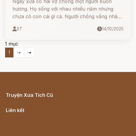
Ngày xưa có hai vợ chồng một người buôn
hương. Họ sống với nhau nhiều năm nhưng
chưa có con cái gì cả. Người chồng vắng nhà
liên miên, chỉ thỉnh thoảng mới về một lần.
ST
14/10/2025
1 mục
1
⇢
⇥
Truyện Xưa Tích Cũ
Cổ tích Việt Nam
Liên kết
Lịch vạn niên
Hà Nội cũ - Món ngon Hà Nội
Truyện kiếm hiệp - Ngôn tình