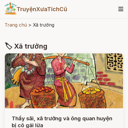
TruyệnXưaTíchCũ
Trang chủ
>
Xã trưởng
🏷 Xã trưởng
Thầy sãi, xã trưởng và ông quan huyện
bị cô gái lừa