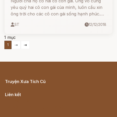
Người cha nọ có hai cô con gái. Ông vô cùng
yêu quý hai cô con gái của mình, luôn cầu xin
ông trời cho các cô con gái sống hạnh phúc.
Hai cô con gái ngày càng lớn khôn đến tuổi lấy
ST
12/12/2018
chồng. Có một anh chàng nông dân trồng rau
đến cầu hôn cô chị, hứa với người cha rằng:
1 mục
1
⇢
⇥
Truyện Xưa Tích Cũ
Cổ tích Việt Nam
Liên kết
Lịch vạn niên
Hà Nội cũ - Món ngon Hà Nội
Truyện kiếm hiệp - Ngôn tình