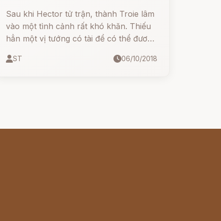
Sau khi Hector tử trận, thành Troie lâm
vào một tình cảnh rất khó khăn. Thiếu
hẳn một vị tướng có tài để có thể đương
đầu với quân Hy Lạp. Chỉ còn mỗi cách
ST
06/10/2018
là án binh bất động cố thủ trong thành.