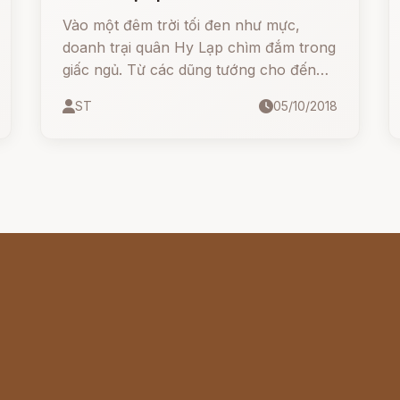
Vào một đêm trời tối đen như mực,
doanh trại quân Hy Lạp chìm đắm trong
giấc ngủ. Từ các dũng tướng cho đến
anh em chiến sĩ ai nấy đều ngủ say mê
ST
05/10/2018
mệt. Tiếng ngáy vang lên râm ran trong
các lều trại. Tuy nhiên có một người
không ngủ, đó là vị Tổng Chỉ huy
Agamemnon.