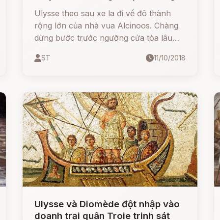
Ulysse theo sau xe la đi về đô thành
rộng lớn của nhà vua Alcinoos. Chàng
dừng bước trước ngưỡng cửa tòa lâu
đài nguy nga của nhà vua, trái tim bối
ST
11/10/2018
rối ngỡ ngàng.
Ulysse và Diomède đột nhập vào
doanh trại quân Troie trinh sát