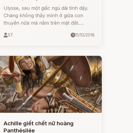
Ulysse, sau một giấc ngủ dài tỉnh dậy.
Chàng không thấy mình ở giữa con
thuyền nữa mà nằm trên mặt đất.
Chàng bật dậy ngơ ngác nhìn khắp
ST
11/10/2018
chung quanh.
Achille giết chết nữ hoàng
Panthésilée