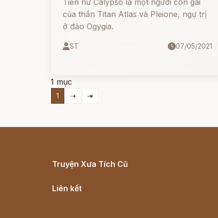
Tiên nữ Calypso là một người con gái
của thần Titan Atlas và Pleione, ngự trị
ở đảo Ogygia.
ST
07/05/2021
1 mục
1
⇢
⇥
Truyện Xưa Tích Cũ
Cổ tích Việt Nam
Liên kết
Lịch vạn niên
Hà Nội cũ - Món ngon Hà Nội