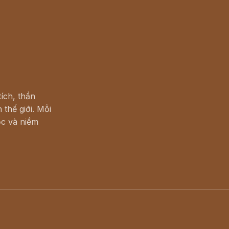
ích, thần
 thế giới. Mỗi
c và niềm