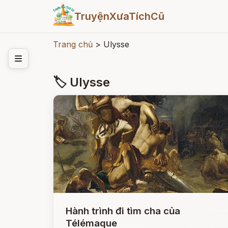
TruyệnXưaTíchCũ
Trang chủ
>
Ulysse
🏷 Ulysse
Hành trình đi tìm cha của
Télémaque