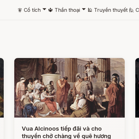
🞃
🞃
🧚
Cổ tích
🔱
Thần thoại
🕌
Truyền thuyết
🙋
C
Vua Alcinoos tiếp đãi và cho
thuyền chở chàng về quê hương