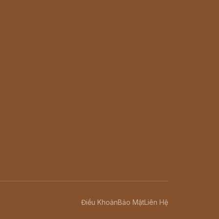
Điều Khoản
Bảo Mật
Liên Hệ