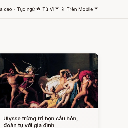
🞃
🞃
a dao - Tục ngữ
🔯
Tử Vi
📱
Trên Mobile
Ulysse trừng trị bọn cầu hôn,
đoàn tụ với gia đình