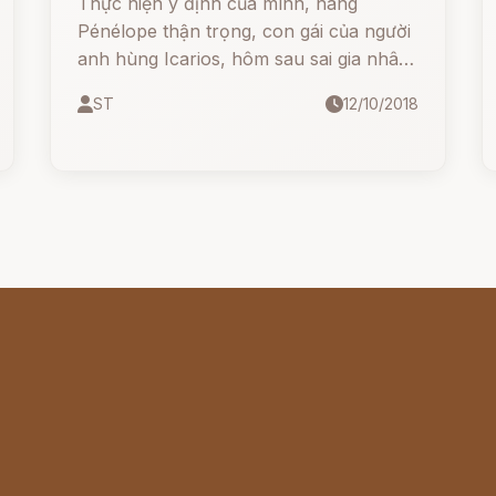
Thực hiện ý định của mình, nàng
Pénélope thận trọng, con gái của người
anh hùng Icarios, hôm sau sai gia nhân
sửa soạn gian phòng lớn cho cuộc tỉ thí.
ST
12/10/2018