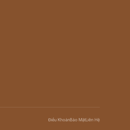
Điều Khoản
Bảo Mật
Liên Hệ