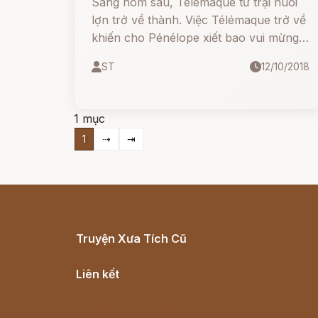
Sáng hôm sau, Télémaque từ trại nuôi
lợn trở về thành. Việc Télémaque trở về
khiến cho Pénélope xiết bao vui mừng
và bọn cầu hôn vô cùng tức tối vì âm
ST
12/10/2018
mưu phục kích ám hại Télémaque bị
thất bại. Ông già chăn lợn Eumée và
người hành khất Ulysse trở về thành
1 mục
sau
1
⇢
⇥
Truyện Xưa Tích Cũ
Cổ tích Việt Nam
Liên kết
Lịch vạn niên
Hà Nội cũ - Món ngon Hà Nội