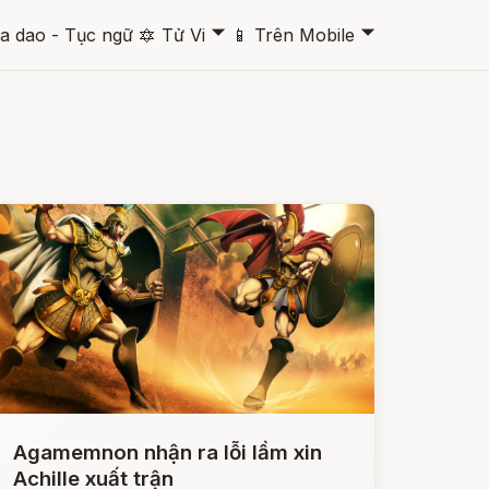
🞃
🞃
a dao - Tục ngữ
🔯
Tử Vi
📱
Trên Mobile
Agamemnon nhận ra lỗi lầm xin
Achille xuất trận