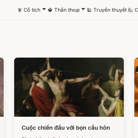
🞃
🞃
🧚
Cổ tích
🔱
Thần thoại
🕌
Truyền thuyết
🙋
C
Cuộc chiến đấu với bọn cầu hôn