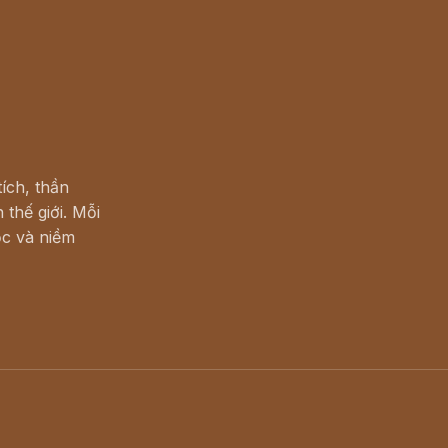
ích, thần
 thế giới. Mỗi
c và niềm