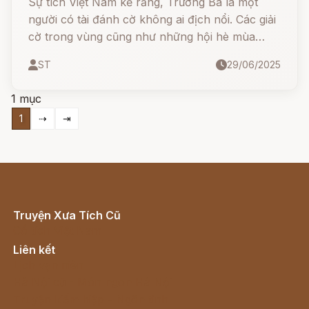
Sự tích Việt Nam kể rằng, Trương Ba là một
người có tài đánh cờ không ai địch nổi. Các giải
cờ trong vùng cũng như những hội hè mùa
xuân đều về tay anh. Tiếng đồn vang khắp
ST
29/06/2025
trong và ngoài nước.
1 mục
1
⇢
⇥
Truyện Xưa Tích Cũ
Cổ tích Việt Nam
Liên kết
Lịch vạn niên
Hà Nội cũ - Món ngon Hà Nội
Truyện kiếm hiệp - Ngôn tình