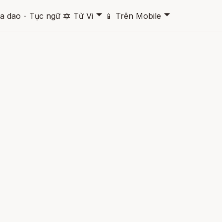
🞃
🞃
a dao - Tục ngữ
🔯
Tử Vi
📱
Trên Mobile