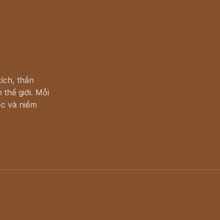
ích, thần
 thế giới. Mỗi
c và niềm