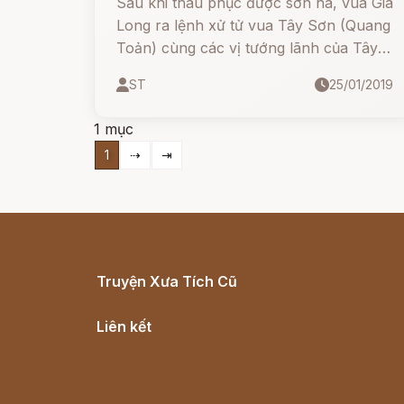
Sau khi thâu phục được sơn hà, vua Gia
Long ra lệnh xử tử vua Tây Sơn (Quang
Toản) cùng các vị tướng lãnh của Tây
Sơn như quan Thiếu phó Trần Quang
ST
25/01/2019
Diệu và vợ là Bùi Thị Xuân.
1 mục
1
⇢
⇥
Truyện Xưa Tích Cũ
Cổ tích Việt Nam
Liên kết
Lịch vạn niên
Hà Nội cũ - Món ngon Hà Nội
Truyện kiếm hiệp - Ngôn tình