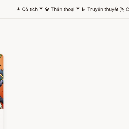
🞃
🞃
🧚
Cổ tích
🔱
Thần thoại
🕌
Truyền thuyết
🙋
C