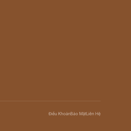
Điều Khoản
Bảo Mật
Liên Hệ