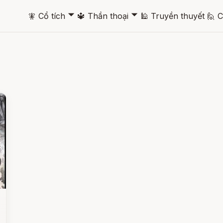
🞃
🞃
🧚
Cổ tích
🔱
Thần thoại
🕌
Truyền thuyết
🙋
C