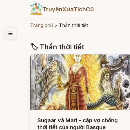
TruyệnXưaTíchCũ
Trang chủ
>
Thần thời tiết
🏷 Thần thời tiết
Sugaar và Mari - cặp vợ chồng
thời tiết của người Basque