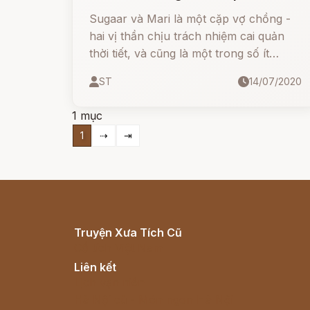
Sugaar và Mari là một cặp vợ chồng -
hai vị thần chịu trách nhiệm cai quản
thời tiết, và cũng là một trong số ít
những vị thần còn được nhớ đến của
ST
14/07/2020
người Basque sau sự truyền bá của
Thiên Chúa Giáo.
1 mục
1
⇢
⇥
Truyện Xưa Tích Cũ
Cổ tích Việt Nam
Liên kết
Lịch vạn niên
Hà Nội cũ - Món ngon Hà Nội