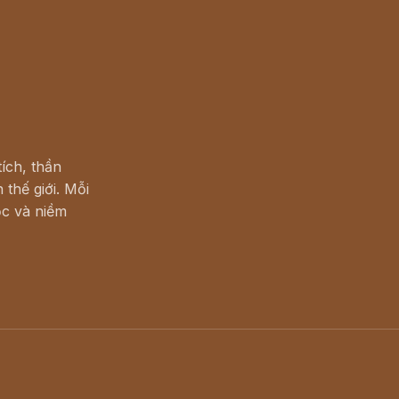
ích, thần
 thế giới. Mỗi
c và niềm