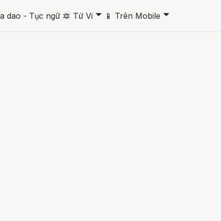
🞃
🞃
a dao - Tục ngữ
🔯
Tử Vi
📱
Trên Mobile