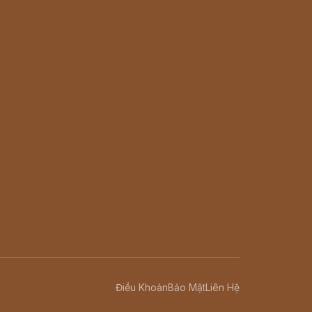
Điều Khoản
Bảo Mật
Liên Hệ