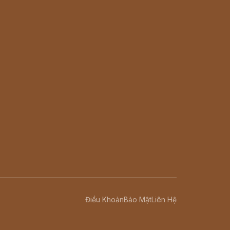
Điều Khoản
Bảo Mật
Liên Hệ