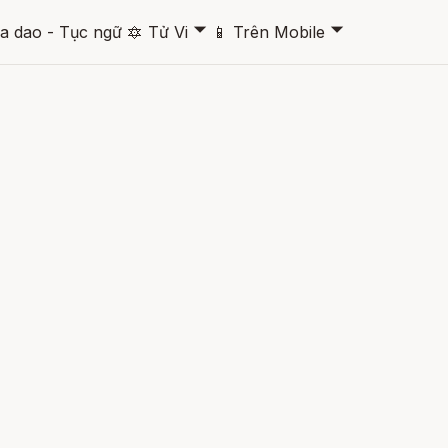
🞃
🞃
a dao - Tục ngữ
🔯
Tử Vi
📱
Trên Mobile