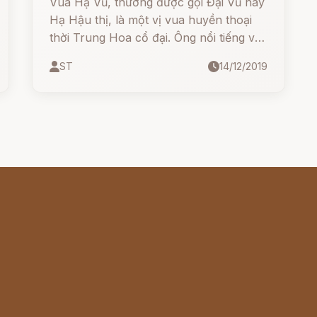
Vua Hạ Vũ, thường được gọi Đại Vũ hay
Hạ Hậu thị, là một vị vua huyền thoại
thời Trung Hoa cổ đại. Ông nổi tiếng với
kỳ công trị thủy, và nhân cách đạo đức
ST
14/12/2019
ngay thẳng của mình