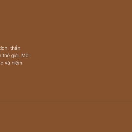
ích, thần
 thế giới. Mỗi
c và niềm