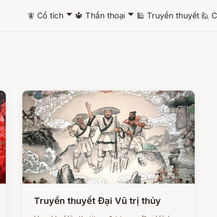
🞃
🞃
🧚
Cổ tích
🔱
Thần thoại
🕌
Truyền thuyết
🙋
C
Truyền thuyết Đại Vũ trị thủy