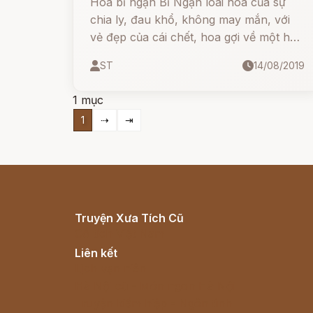
Hoa bỉ ngạn Bỉ Ngạn loài hoa của sự
chia ly, đau khổ, không may mắn, với
vẻ đẹp của cái chết, hoa gợi về một hồi
ức đau thương.
ST
14/08/2019
1 mục
1
⇢
⇥
Truyện Xưa Tích Cũ
Cổ tích Việt Nam
Liên kết
Lịch vạn niên
Hà Nội cũ - Món ngon Hà Nội
Truyện kiếm hiệp - Ngôn tình