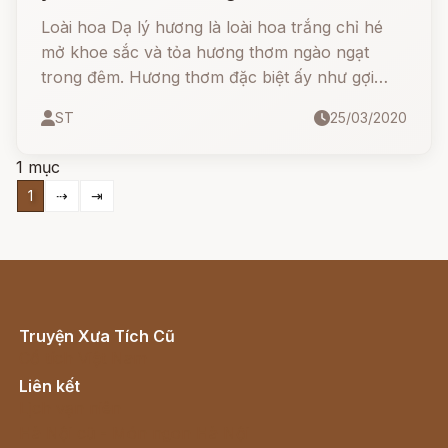
Loài hoa Dạ lý hương là loài hoa trắng chỉ hé
mở khoe sắc và tỏa hương thơm ngào ngạt
trong đêm. Hương thơm đặc biệt ấy như gợi
nhớ nụ cười hiền dịu, như bàn tay tần tảo của
ST
25/03/2020
một người vợ hết lòng vì chồng, đấy là nàng
Dama xinh đẹp bao dung.
1 mục
1
⇢
⇥
Truyện Xưa Tích Cũ
Cổ tích Việt Nam
Liên kết
Lịch vạn niên
Hà Nội cũ - Món ngon Hà Nội