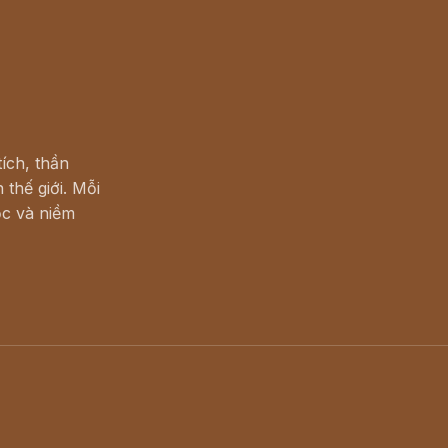
ích, thần
 thế giới. Mỗi
c và niềm