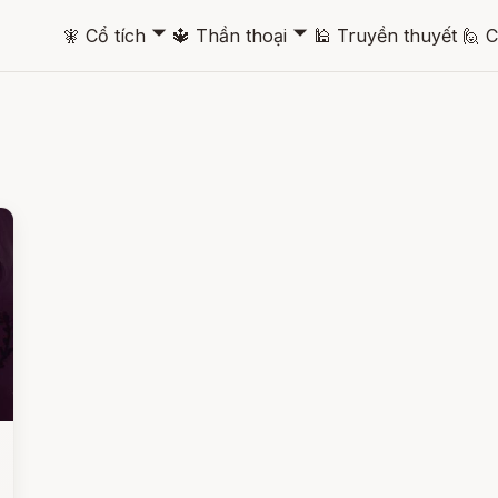
🞃
🞃
🧚
Cổ tích
🔱
Thần thoại
🕌
Truyền thuyết
🙋
C