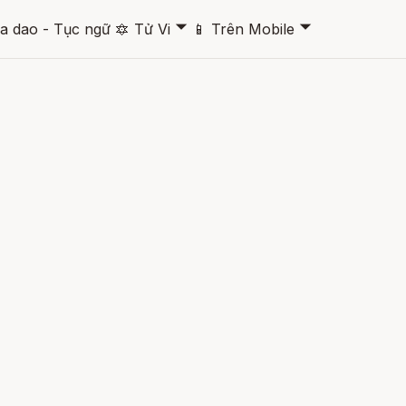
🞃
🞃
a dao - Tục ngữ
🔯
Tử Vi
📱
Trên Mobile