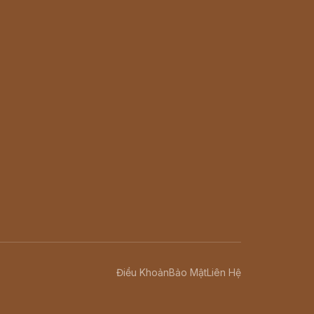
Điều Khoản
Bảo Mật
Liên Hệ