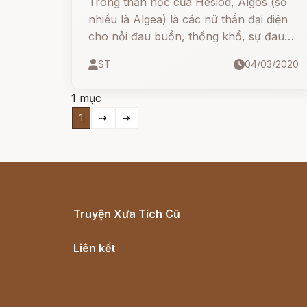
Trong thần học của Hesiod, Algos (số
nhiều là Algea) là các nữ thần đại diện
cho nỗi đau buồn, thống khổ, sự đau
đớn và hành hạ về thể xác và tinh thần.
ST
04/03/2020
1 mục
1
⇢
⇥
Truyện Xưa Tích Cũ
Cổ tích Việt Nam
Liên kết
Lịch vạn niên
Hà Nội cũ - Món ngon Hà Nội
Truyện kiếm hiệp - Ngôn tình