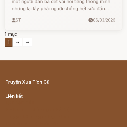
một người đàn bà dệt vải nổi tiếng thông minh
nhưng lại lấy phải người chồng hết sức đần
độn.
ST
06/03/2026
1 mục
1
⇢
⇥
Truyện Xưa Tích Cũ
Cổ tích Việt Nam
Liên kết
Lịch vạn niên
Hà Nội cũ - Món ngon Hà Nội
Truyện kiếm hiệp - Ngôn tình
Download - Tải Miễn Phí