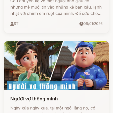
Câu chuyện kể về một người anh giàu có
nhưng mê muội tin vào những kẻ bạn xấu, lạnh
nhạt với chính em ruột của mình. Để cứu chồng
khỏi vũng lầy, người vợ thông minh đã bày ra
ST
06/01/2026
một kế hoạch táo bạo: giả vờ gây ra án mạng
để thử lòng bạn bè. Ai là người ở lại lúc gian
nan? Ai là kẻ quay lưng phản bội? Hãy cùng
theo dõi để rút ra bài học sâu sắc cho chính
mình
Người vợ thông minh
Ngày xửa ngày xưa, tại một ngôi làng nọ, có