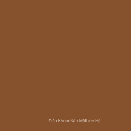
Điều Khoản
Bảo Mật
Liên Hệ