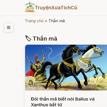
TruyệnXưaTíchCũ
Trang chủ
>
Thần mã
🏷 Thần mã
Đôi thần mã biết nói Balius và
Xanthus bất tử