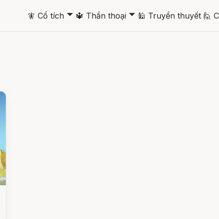
🞃
🞃
🧚
Cổ tích
🔱
Thần thoại
🕌
Truyền thuyết
🙋
C