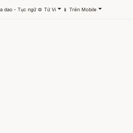
🞃
🞃
a dao - Tục ngữ
🔯
Tử Vi
📱
Trên Mobile