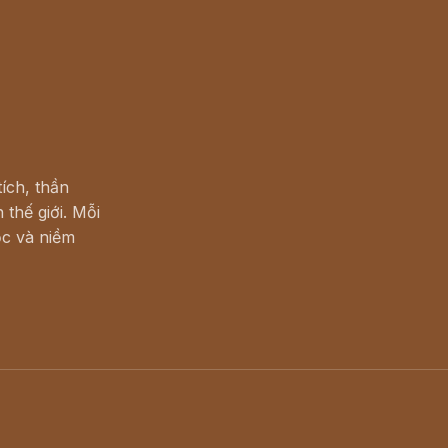
ích, thần
 thế giới. Mỗi
c và niềm