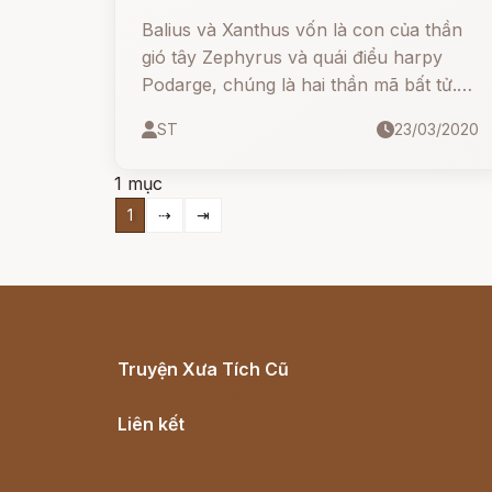
Balius và Xanthus vốn là con của thần
gió tây Zephyrus và quái điểu harpy
Podarge, chúng là hai thần mã bất tử.
Cũng có tài liệu cho rằng chúng tên là
ST
23/03/2020
Cyllarus và Xanthus, con của thần
Poseidon với một người phụ nữ vô
1 mục
danh.
1
⇢
⇥
Truyện Xưa Tích Cũ
Cổ tích Việt Nam
Liên kết
Lịch vạn niên
Hà Nội cũ - Món ngon Hà Nội