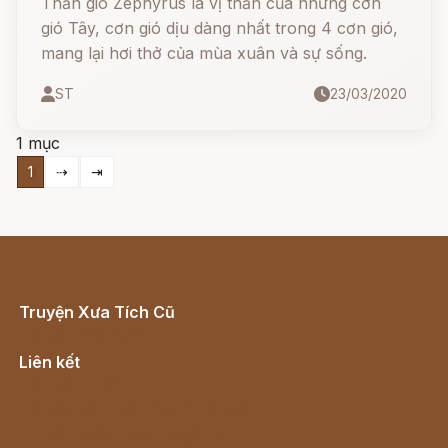
Thần gió Zephyrus là vị thần của những cơn
gió Tây, cơn gió dịu dàng nhất trong 4 cơn gió,
mang lại hơi thở của mùa xuân và sự sống.
ST
23/03/2020
1 mục
1
⇢
⇥
Truyện Xưa Tích Cũ
Cổ tích Việt Nam
Liên kết
Lịch vạn niên
Hà Nội cũ - Món ngon Hà Nội
Truyện kiếm hiệp - Ngôn tình