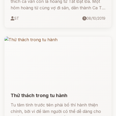
thích ca vẫn còn là hòang tử Tất Đạt Đa. Một
hôm hoàng tử cùng vợ đi săn, dân thành Ca Tỳ
La Vệ lo sửa soạn những cây cảnh trước nhà,
ST
08/10/2019
họ xây những chậu hoa nào có màu tươi đẹp
nhất quay mặt ra phía ngoài đường để đón
chào vị Thái tử.
Thử thách trong tu hành
Tu tâm tính trước tiên phải bố thí hành thiện
chính, bởi vì để làm người có thể dễ dàng cho