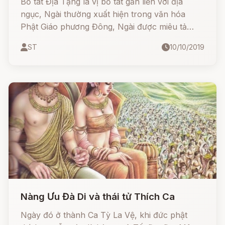
Bồ tát Địa Tạng là vị bồ tát gắn liền với địa
ngục, Ngài thường xuất hiện trong văn hóa
Phật Giáo phương Đông, Ngài được miêu tả
giống với một vị hòa thượng mặc áo cà sa oai
ST
10/10/2019
nghiêm thanh tú.
Nàng Ưu Đà Di và thái tử Thích Ca
Ngày đó ở thành Ca Tỳ La Vệ, khi đức phật