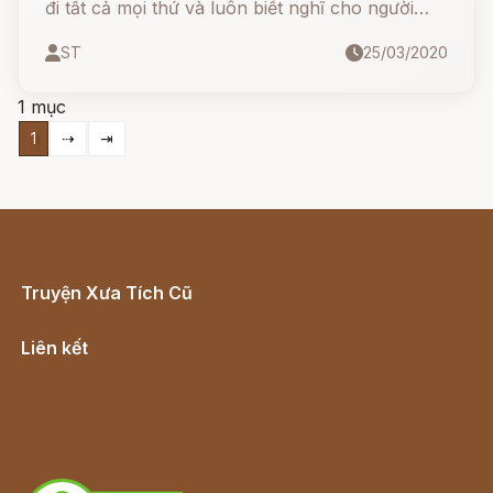
đi tất cả mọi thứ và luôn biết nghĩ cho người
khác hoàn toàn không dễ.
ST
25/03/2020
1 mục
1
⇢
⇥
Truyện Xưa Tích Cũ
Cổ tích Việt Nam
Liên kết
Lịch vạn niên
Hà Nội cũ - Món ngon Hà Nội
Truyện kiếm hiệp - Ngôn tình
Download - Tải Miễn Phí