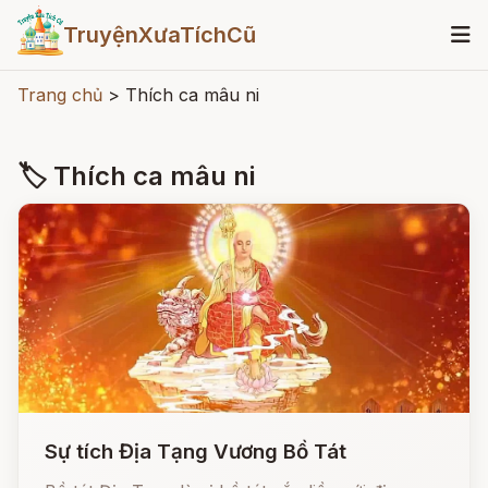
TruyệnXưaTíchCũ
Trang chủ
>
Thích ca mâu ni
🏷 Thích ca mâu ni
Sự tích Địa Tạng Vương Bồ Tát