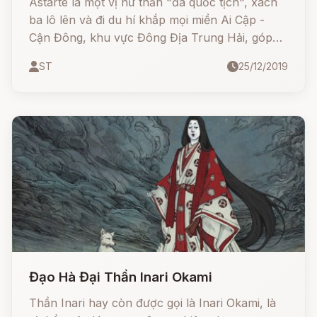
Astarte là một vị nữ thần "đa quốc tịch", xách
ba lô lên và đi du hí khắp mọi miền Ai Cập -
Cận Đông, khu vực Đông Địa Trung Hải, góp
mặt trong rất nhiều nền văn hóa. Nàng là nữ
ST
25/12/2019
thần đại diện cho sự phì nhiêu, tính dục và
chiến tranh.
Đạo Hà Đại Thần Inari Okami
Thần Inari hay còn được gọi là Inari Okami, là