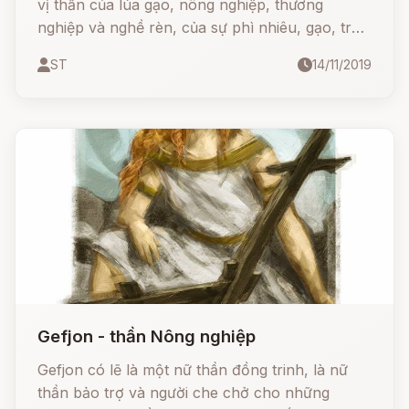
vị thần của lúa gạo, nông nghiệp, thương
nghiệp và nghề rèn, của sự phì nhiêu, gạo, trà
và sake, cũng là vị thần được thờ phụng rộng
ST
14/11/2019
rãi trên đất nước Mặt Trời mọc, từ Thần đạo tới
Phật giáo.
Gefjon - thần Nông nghiệp
Gefjon có lẽ là một nữ thần đồng trinh, là nữ
thần bảo trợ và người che chở cho những