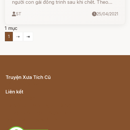
người con gái đồng trinh sau khi chết. Theo
Gylfaginning, những người con gái đồng trinh
ST
25/04/2021
sau khi chết đều trở thành người hầu cận của
Gefjon
1 mục
1
⇢
⇥
Truyện Xưa Tích Cũ
Cổ tích Việt Nam
Liên kết
Lịch vạn niên
Hà Nội cũ - Món ngon Hà Nội
Truyện kiếm hiệp - Ngôn tình
Download - Tải Miễn Phí