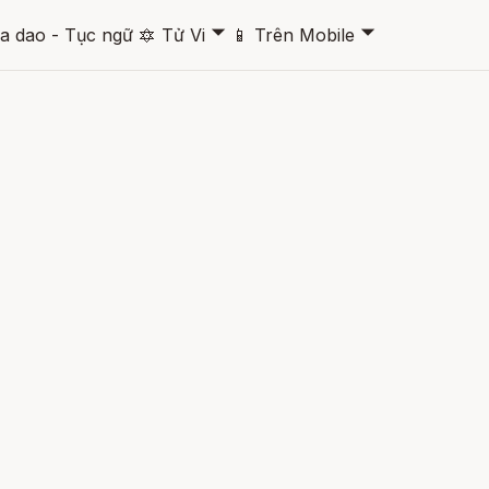
🞃
🞃
a dao - Tục ngữ
🔯
Tử Vi
📱
Trên Mobile