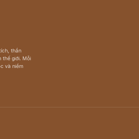
ích, thần
 thế giới. Mỗi
c và niềm