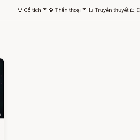
🞃
🞃
🧚
Cổ tích
🔱
Thần thoại
🕌
Truyền thuyết
🙋
C