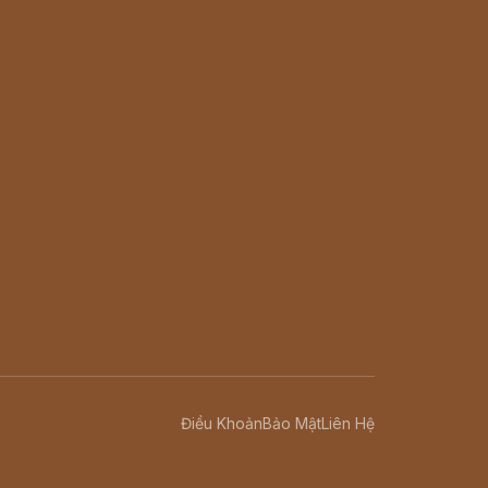
Điều Khoản
Bảo Mật
Liên Hệ