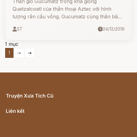
Thần gió Gucumatz trông khá giống
Quetzalcoatl của thần thoại Aztec với hình
tượng rắn cầu vồng. Gucumatz cùng thần bão
tố Hurakan là hai vị thần đã tạo ra trái đất khi
ST
24/12/2019
nói từ "đất". Sau đó họ tạo ra nhiều giống vật,
cá, chim, bò sát, thú... nhưng tất cả bọn chúng
1 mục
đều không chịu thuần phục các vị thần.
1
⇢
⇥
Truyện Xưa Tích Cũ
Cổ tích Việt Nam
Liên kết
Lịch vạn niên
Hà Nội cũ - Món ngon Hà Nội
Truyện kiếm hiệp - Ngôn tình