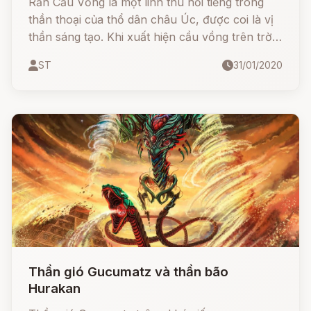
Rắn Cầu Vồng là một linh thú nổi tiếng trong
thần thoại của thổ dân châu Úc, được coi là vị
thần sáng tạo. Khi xuất hiện cầu vồng trên trời,
người ta nói rằng đó là con rắn thần đang di
ST
31/01/2020
chuyển qua lại giữa các vùng nước.
Thần gió Gucumatz và thần bão
Hurakan