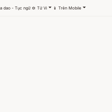
🞃
🞃
a dao - Tục ngữ
🔯
Tử Vi
📱
Trên Mobile