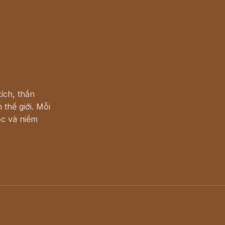
ích, thần
 thế giới. Mỗi
c và niềm