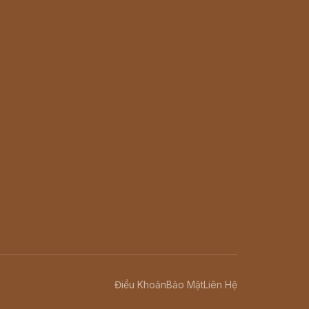
Điều Khoản
Bảo Mật
Liên Hệ