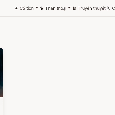
🞃
🞃
🧚
Cổ tích
🔱
Thần thoại
🕌
Truyền thuyết
🙋
C