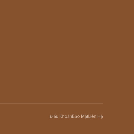
Điều Khoản
Bảo Mật
Liên Hệ