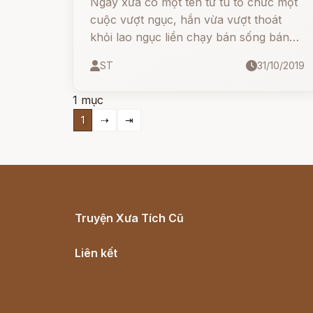
Ngày xưa có một tên tử tù tổ chức một
cuộc vượt ngục, hắn vừa vượt thoát
khỏi lao ngục liền chạy bán sống bán
chết. Phía sau hắn, hai con voi điên
ST
31/10/2019
cuồng đuổi theo, do sự tổ chức truy nã
của nhà cầm quyền.
1 mục
1
⇢
⇥
Truyện Xưa Tích Cũ
Cổ tích Việt Nam
Liên kết
Lịch vạn niên
Hà Nội cũ - Món ngon Hà Nội
Truyện kiếm hiệp - Ngôn tình