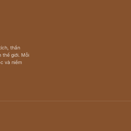
ích, thần
 thế giới. Mỗi
c và niềm