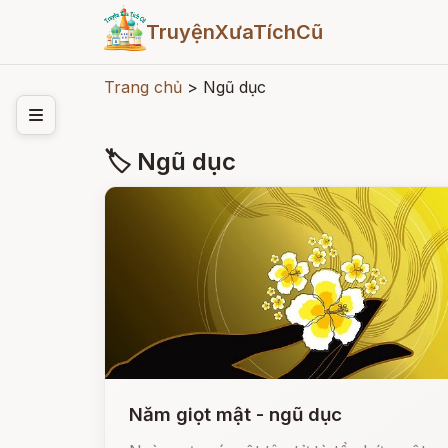
TruyệnXưaTíchCũ
Trang chủ
>
Ngũ dục
🏷 Ngũ dục
Năm giọt mật - ngũ dục