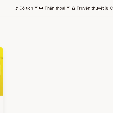
🞃
🞃
🧚
Cổ tích
🔱
Thần thoại
🕌
Truyền thuyết
🙋
C