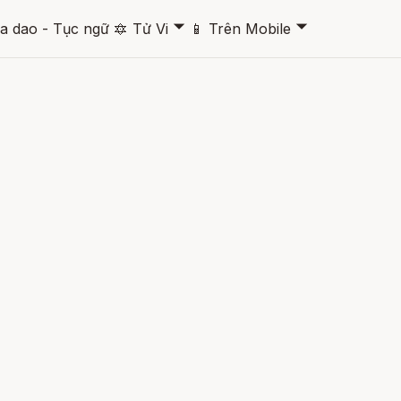
🞃
🞃
a dao - Tục ngữ
🔯
Tử Vi
📱
Trên Mobile