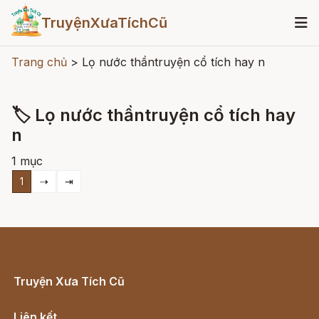
TruyệnXưaTíchCũ
Trang chủ
>
Lọ nước thầntruyện cổ tích hay n
🏷 Lọ nước thầntruyện cổ tích hay
n
1 mục
1
⇢
⇥
Truyện Xưa Tích Cũ
Cổ tích Việt Nam
Liên kết