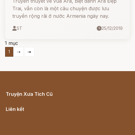
Truyền thuyết về vua Ara, biệt danh Ara Đẹp
Trai, vẫn còn là một câu chuyện được lưu
truyền rộng rãi ở nước Armenia ngày nay.
ST
25/12/2019
1 mục
1
⇢
⇥
Truyện Xưa Tích Cũ
Cổ tích Việt Nam
Liên kết
Lịch vạn niên
Hà Nội cũ - Món ngon Hà Nội
Truyện kiếm hiệp - Ngôn tình