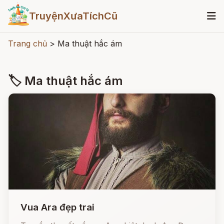
TruyệnXưaTíchCũ
Trang chủ
>
Ma thuật hắc ám
🏷 Ma thuật hắc ám
Vua Ara đẹp trai