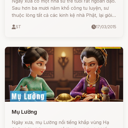
Ngày xưa có một nhà sư trẻ tuổi rất ngoan đạo.
Sau hơn ba mươi năm khổ công tu luyện, sư
thuộc lòng tất cả các kinh kệ nhà Phật, lại giỏi
thuyết pháp. Vậy mà lâu rồi vẫn chưa được
ST
17/03/2015
thành chính quả. Sư, bụng bảo dạ: - "Phải đến
đất phật một phen mới có hy vọng thành Phật".
Nghĩ vậy, sư ta quyết chí tìm đường sang Tây
Trúc.
Mụ Lường
Ngày xưa, mụ Lường nổi tiếng khắp vùng Hạ