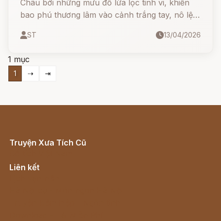
Châu bởi những mưu đồ lừa lọc tinh vi, khiến
bao phú thương lâm vào cảnh trắng tay, nô lệ.
Nhưng "vỏ quýt dày có móng tay nhọn", sự
ST
13/04/2026
mưu trí và tình yêu sâu sắc của một người vợ
đã hóa giải mọi cạm bẫy, bắt kẻ ác phải đền tội.
1 mục
1
⇢
⇥
Truyện Xưa Tích Cũ
Cổ tích Việt Nam
Liên kết
Lịch vạn niên
Hà Nội cũ - Món ngon Hà Nội
Truyện kiếm hiệp - Ngôn tình
Download - Tải Miễn Phí