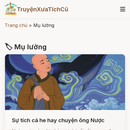
TruyệnXưaTíchCũ
Trang chủ
>
Mụ lường
🏷 Mụ lường
Sự tích cá he hay chuyện ông Nược