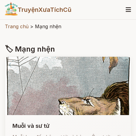
TruyệnXưaTíchCũ
Trang chủ
>
Mạng nhện
🏷 Mạng nhện
Muỗi và sư tử