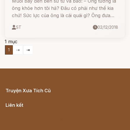
Muỗi bay đến bên sư tử và bảo: – Ông tưởng là
ông khỏe hơn tôi hả? Đâu có phải như thế kia
chứ! Sức lực của ông là cái quái gì? Ông đưa
móng vuốt ra cào, đưa răng ra cắn, cái đó
ST
02/12/2018
cũng giống như đàn bà đi đánh nhau với mấy
mụ nhà quê ấy.Tôi khỏe hơn ông nhiều: nếu
1 mục
ông muốn, ta ra đánh nhau chơi!
1
⇢
⇥
Truyện Xưa Tích Cũ
Cổ tích Việt Nam
Liên kết
Lịch vạn niên
Hà Nội cũ - Món ngon Hà Nội
Truyện kiếm hiệp - Ngôn tình