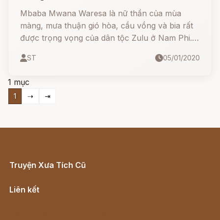
Mbaba Mwana Waresa là nữ thần của mùa
màng, mưa thuận gió hòa, cầu vồng và bia rất
được trọng vọng của dân tộc Zulu ở Nam Phi.
Bà dạy người dân trồng trọt, dạy họ làm bia.
ST
05/01/2020
1 mục
1
⇢
⇥
Truyện Xưa Tích Cũ
Cổ tích Việt Nam
Liên kết
Lịch vạn niên
Hà Nội cũ - Món ngon Hà Nội