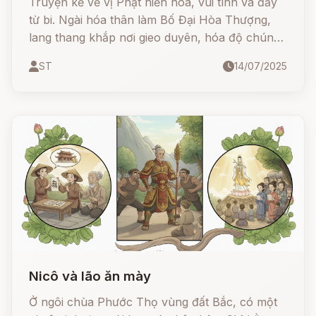
Truyện kể về vị Phật hiền hòa, vui tính và đầy
từ bi. Ngài hóa thân làm Bố Đại Hòa Thượng,
lang thang khắp nơi gieo duyên, hóa độ chúng
sinh. Mỗi bước chân Ngài đến là mang theo
ST
14/07/2025
tiếng cười, niềm vui và lòng nhân ái.
Nicô và lão ăn mày
Ở ngôi chùa Phước Thọ vùng đất Bắc, có một