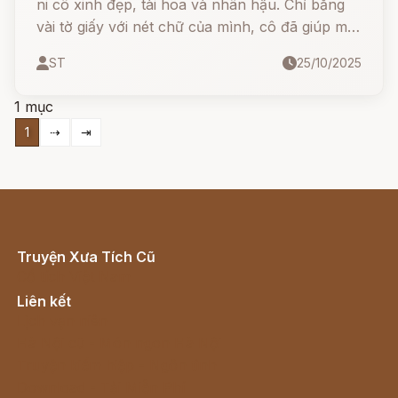
ni cô xinh đẹp, tài hoa và nhân hậu. Chỉ bằng
vài tờ giấy với nét chữ của mình, cô đã giúp một
lão ăn mày đổi đời. Nhưng chính người lão ấy,
ST
25/10/2025
sau này lại trở thành ân nhân cứu cô thoát khỏi
tai nạn giữa chốn hiểm nguy...
1 mục
1
⇢
⇥
Truyện Xưa Tích Cũ
Cổ tích Việt Nam
Liên kết
Lịch vạn niên
Hà Nội cũ - Món ngon Hà Nội
Truyện kiếm hiệp - Ngôn tình
Download - Tải Miễn Phí