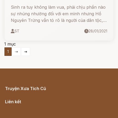
Sinh ra tuy không làm vua, phải chịu phần nào
sự nhúng nhường đối với em mình nhưng Hồ
Nguyên Trừng vẫn tỏ rõ là người của dân tộc,
một lòng nghĩ đến đất nước và một thứ mà cha
ST
28/01/2021
ông không quan tâm đến đó là "Lòng dân".
1 mục
1
⇢
⇥
Truyện Xưa Tích Cũ
Cổ tích Việt Nam
Liên kết
Lịch vạn niên
Hà Nội cũ - Món ngon Hà Nội