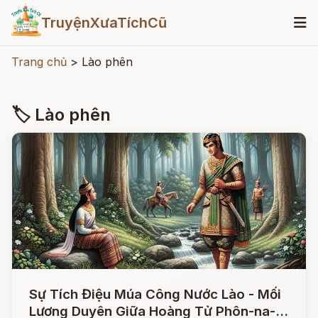
TruyệnXưaTíchCũ
Trang chủ
>
Lào phên
🏷 Lào phên
Sự Tích Điệu Múa Công Nước Lào - Mối
Lương Duyên Giữa Hoàng Tử Phôn-na-