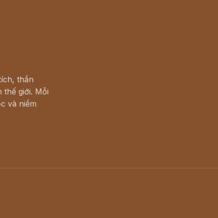
ích, thần
 thế giới. Mỗi
c và niềm