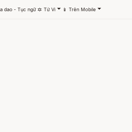
🞃
🞃
a dao - Tục ngữ
🔯
Tử Vi
📱
Trên Mobile