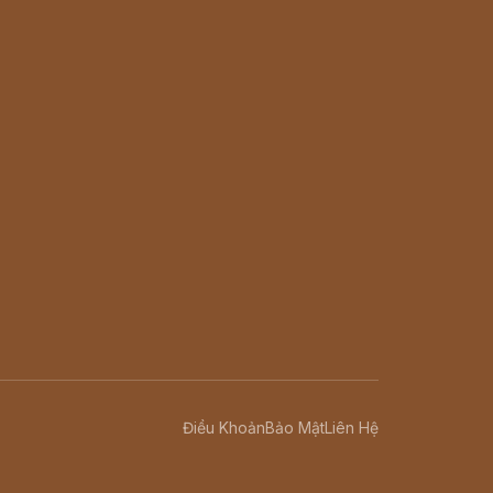
Điều Khoản
Bảo Mật
Liên Hệ