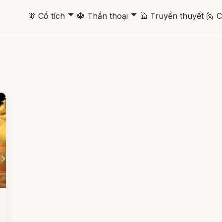
🞃
🞃
🧚
Cổ tích
🔱
Thần thoại
🕌
Truyền thuyết
🙋
C