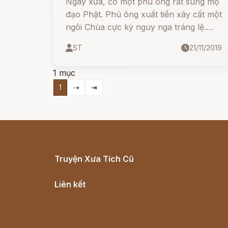
Ngày xưa, có một phú ông rất sùng mộ
đạo Phật. Phú ông xuất tiền xây cất một
ngôi Chùa cực kỳ nguy nga tráng lệ.
Ông già hảo tâm ấy lại có tính hiếu kỳ.
ST
21/11/2019
1 mục
1
⇢
⇥
Truyện Xưa Tích Cũ
Cổ tích Việt Nam
Liên kết
Lịch vạn niên
Hà Nội cũ - Món ngon Hà Nội
Truyện kiếm hiệp - Ngôn tình